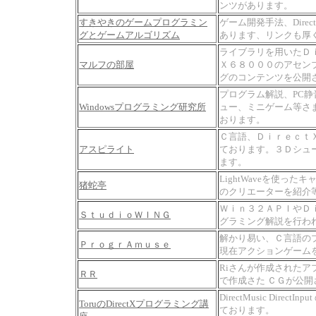
ンツがあります。
すきやきのゲームプログラミン
ゲーム開発手法、Dire
グとゲームアルゴリズム
あります、リンクも厚
ライブラリを用いたＤ
マルフの部屋
Ｘ６８０００のアセン
グのコンテンツを公開
プログラム解説、PC
Windowsプログラミング研究所
ュー、ミニゲーム等さ
おります。
Ｃ言語、Ｄｉｒｅｃｔ
アスピライト
ております。３Ｄシュ
ます。
LightWaveを使っ
猪蛇亭
のクリエーターを紹介
Ｗｉｎ３２ＡＰＩやＤ
ＳｔｕｄｉｏＷＩＮＧ
グラミング解説を行わ
解かり易い、Ｃ言語の
ＰｒｏｇｒＡｍｕｓｅ
現在アクションゲーム
Riさんが作成されたアプリ
ＲＲ
で作成さた ＣＧが公開
DirectMusic Dire
ToruのDirectXプログラミング講
ております。