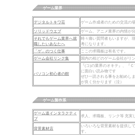
ゲーム業界
デジタルトキワ荘
ゲーム作成者のための交流の
ソリッドウエブ
ゲーム、アニメ業界の内情が
それでもゲーム業界へ就
時々痛い質問者もいますが、現
職したいあなたへ
考になります。
「ゲ」のつく仕事
ここの求職板は有名です。
ゲーム会社リンク集
国内の殆どのゲーム会社がリ
『(コ)の業界のオキテ』、『
に面白い読み物です
パソコン初心者の館
ぜひ一読される事をお勧めしま
が良く分かります（泣）
ゲーム製作系
ゲーム道インタラクティ
求人、求職板、リンク等 充実
ブ
いろいろな背景素材を提供して
背景素材店
す。