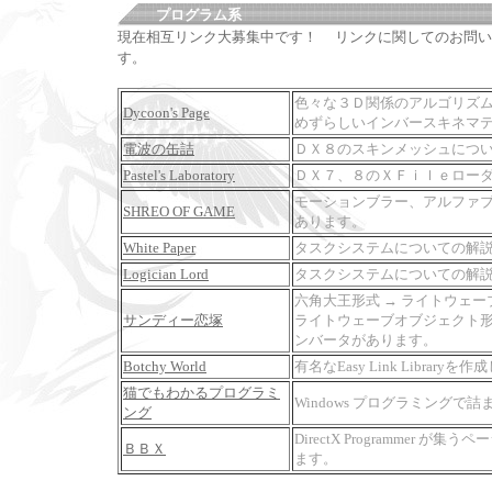
プログラム系
現在相互リンク大募集中です！ リンクに関してのお問い
す。
色々な３Ｄ関係のアルゴリズ
Dycoon's Page
めずらしいインバースキネマ
電波の缶詰
ＤＸ８のスキンメッシュにつ
Pastel's Laboratory
ＤＸ７、８のＸＦｉｌｅロー
モーションブラー、アルファ
SHREO OF GAME
あります。
White Paper
タスクシステムについての解
Logician Lord
タスクシステムについての解
六角大王形式 → ライトウェ
サンディー恋塚
ライトウェーブオブジェクト形
ンバータがあります。
Botchy World
有名なEasy Link Library
猫でもわかるプログラミ
Windows プログラミング
ング
DirectX Programmer 
ＢＢＸ
ます。