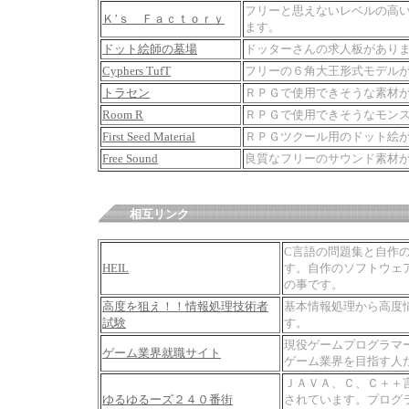
フリーと思えないレベルの高
Ｋ’ｓ Ｆａｃｔｏｒｙ
ます。
ドット絵師の墓場
ドッターさんの求人板があり
Cyphers TufT
フリーの６角大王形式モデル
トラセン
ＲＰＧで使用できそうな素材
Room R
ＲＰＧで使用できそうなモン
First Seed Material
ＲＰＧツクール用のドット絵
Free Sound
良質なフリーのサウンド素材
相互リンク
C言語の問題集と自作
HEIL
す。自作のソフトウェ
の事です。
高度を狙え！！情報処理技術者
基本情報処理から高度
試験
す。
現役ゲームプログラマ
ゲーム業界就職サイト
ゲーム業界を目指す人
ＪＡＶＡ、Ｃ、Ｃ＋＋
ゆるゆるーズ２４０番街
されています。プログ