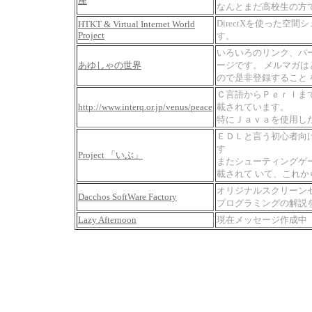
座
なんとまだ高校生の方
DirectXを使った空
HTKT & Virtual Internet World
Project
す。
いろいろのリンク、パ
あゆしゃの世界
ージです。 メルマガ
ので是非登録すること
Ｃ言語からＰｅｒｌま
http://www.interq.or.jp/venus/peace
載されています。
特にＪａｖａを使用し
ＥＤＬと言う初心者向
す
Project 「いぶ」
またシューティングゲ
載されて いて、これ
オリジナルスクリーン
Dacchos SoftWare Factory
プログラミングの解説
Lazy Afternoon
現在メッセージ作成中