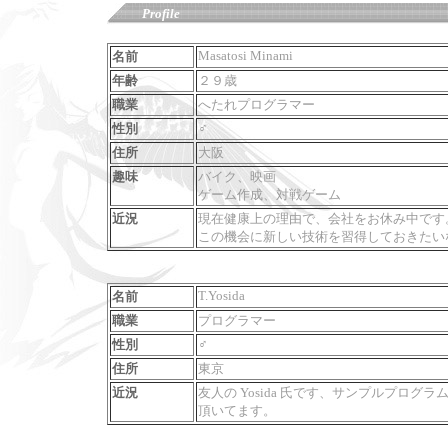
Profile
Masatosi Minami
名前
年齢
２９歳
職業
へたれプログラマー
♂
性別
住所
大阪
趣味
バイク、映画
ゲーム作成、対戦ゲーム
近況
現在健康上の理由で、会社をお休み中です
この機会に新しい技術を習得しておきたい
T.Yosida
名前
職業
プログラマー
♂
性別
住所
東京
近況
友人の Yosida 氏です、サンプルプロ
頂いてます。