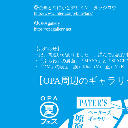
◎
企画となにかとデザイン：タラジロウ
http://www.interq.or.jp/blue/tara/
◎
OPAgallery
https://opagallery.net
【お知らせ】
下記、間違いがありました…。謹んでお詫び
・「ぷちわ」の裏面、「MAYA」と「SPACE
・「DM」の表面、誤）Kitano Yu 正）Yu Kita
【OPA周辺のギャラリ