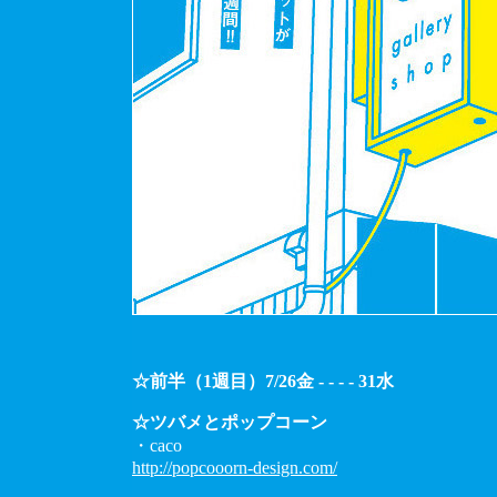
☆前半（1週目）7/26金 - - - - 31水
☆ツバメとポップコーン
・caco
http://popcooorn-design.com/