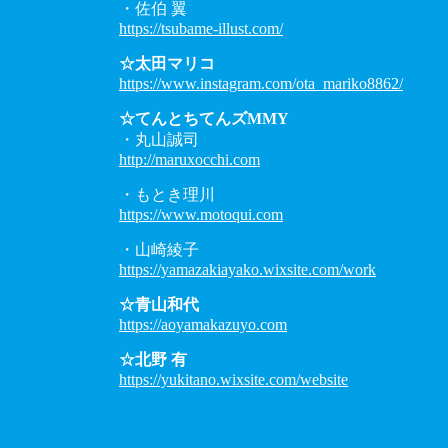
・佐伯 翼
https://tsubame-illust.com/
☆太田マリコ
https://www.instagram.com/ota_mariko8862/
☆てんとちてんズMMY
・丸山誠司
http://maruxocchi.com
・もとき理川
https://www.motoqui.com
・山崎綾子
https://yamazakiayako.wixsite.com/work
☆青山和代
https://aoyamakazuyo.com
☆北野 有
https://yukitano.wixsite.com/website