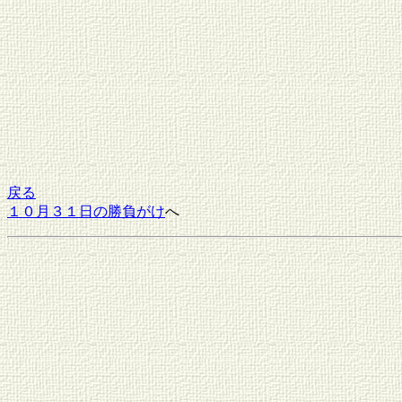
戻る
１０月３１日の勝負がけ
へ