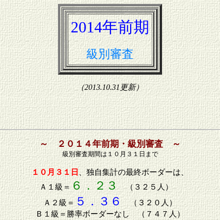
2014年前期
級別審査
（2013.10.31更新）
～ ２０１４年前期・級別審査 ～
級別審査期間は１０月３１日まで
１０月３１日
、独自集計の最終ボーダーは、
６．２３
Ａ１級＝
（３２５人）
５．３６
Ａ２級＝
（３２０人）
Ｂ１級＝勝率ボーダーなし （７４７人）