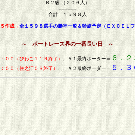
Ｂ２級 （２０６人）
------------
合計 １５９８人
５作成→
全１５９８選手の勝率一覧＆斡旋予定（ＥＸＣＥＬフ
～ ボートレース界の一番長い日 ～
６．２
：００（びわこ１１Ｒ終了）
、Ａ１最終ボーダー＝
５．３
：５５（住之江５Ｒ終了）
、、Ａ２最終ボーダー＝