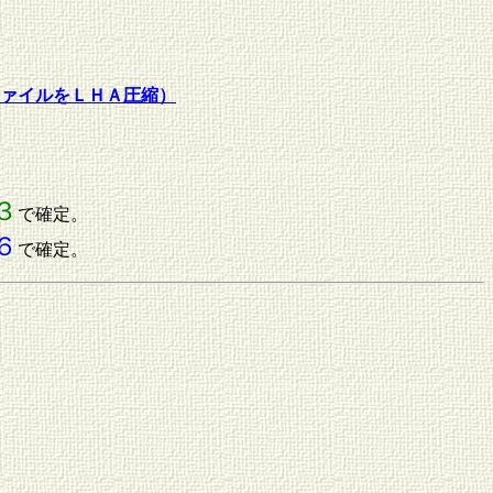
ァイルをＬＨＡ圧縮）
３
で確定。
６
で確定。