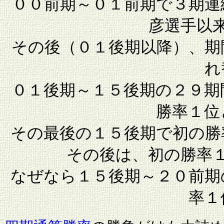
００前期～０１前期で３期連
彦選手以
その後（０１後期以降）、期
れ
０１後期～１５後期の２９期
勝率１位
その最後の１５後期で初の勝
その後は、初の勝率
なぜなら１５後期～２０前期
率１