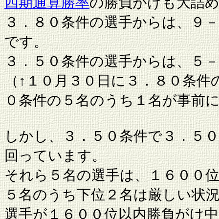
四期通算勝率
の勝負がけも大詰
３．８０条件の選手からは、９－
です。
３．５０条件の選手からは、５－
（↑１０月３０日に３．８０条件
０条件の５名のうち１名が事前
しかし、３．５０条件で３．５
回っています。
それら５名の選手は、１６００
５名のうち下位２名は厳しい状
選手が１６００位以内勝負がけ