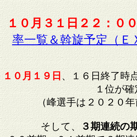
１０月３１日２２：０
率一覧＆斡旋予定（Ｅ
１０月１９日
、１６日終了時
１位が確
（峰選手は２０２０年
そして、
３期連続の