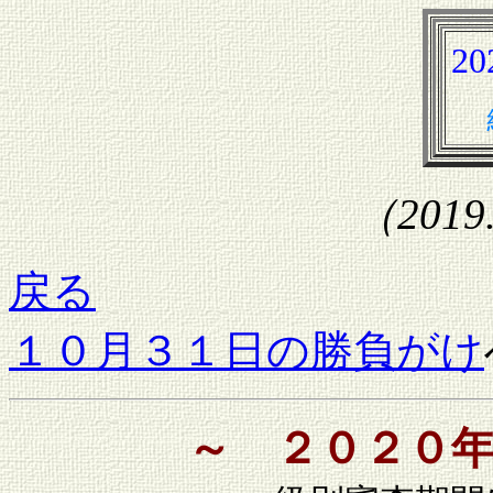
2
（2019
戻る
１０月３１日の勝負がけ
～ ２０２０