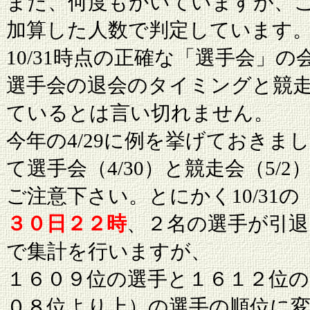
また、何度もかいていますが、
加算した人数で判定しています
10/31時点の正確な「選手会」
選手会の退会のタイミングと競
ているとは言い切れません。
今年の4/29に例を挙げておき
て選手会（4/30）と競走会（5/
ご注意下さい。とにかく10/31
３０日２２時
、２名の選手が引退
で集計を行いますが、
１６０９位の選手と１６１２位
０８位より上）の選手の順位に