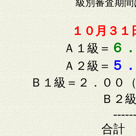
級別審査期間
１０月３１
６
Ａ１級＝
５
Ａ２級＝
Ｂ１級＝２．００
Ｂ２
-----
合計