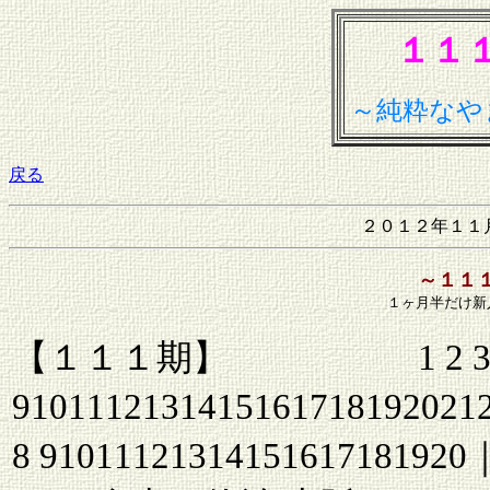
１１
～純粋なや
戻る
２０１２年１１
～１１
１ヶ月半だけ新
【１１１期】 1 2 3 4 5 
910111213141516171819202122
8 91011121314151617181920