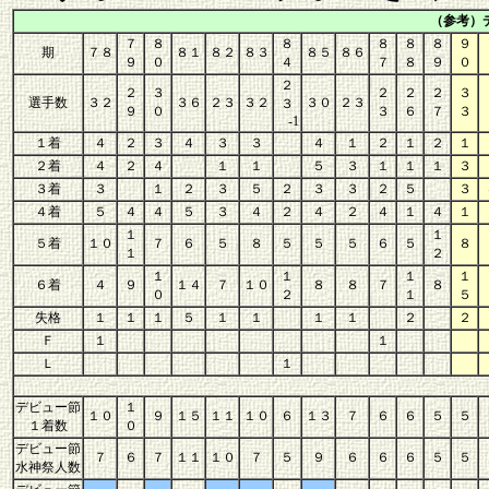
（参考）
７
８
８
８
８
８
９
期
７８
８１
８２
８３
８５
８６
９
０
４
７
８
９
０
２
２
３
２
２
２
３
選手数
３２
３６
２３
３２
３０
２３
３
９
０
３
６
７
３
-1
１着
４
２
３
４
３
３
４
１
２
１
２
１
２着
４
２
４
１
１
５
３
１
１
１
３
３着
３
１
２
３
５
２
３
３
２
５
３
４着
５
４
４
５
３
４
２
４
２
４
１
４
１
１
１
５着
１０
７
６
５
８
５
５
５
６
５
８
１
２
１
１
１
１
６着
４
９
１４
７
１０
８
８
７
８
０
２
１
５
失格
１
１
１
５
１
１
１
１
２
２
Ｆ
１
１
Ｌ
１
デビュー節
１
１０
９
１５
１１
１０
６
１３
７
６
６
５
５
１着数
０
デビュー節
７
６
７
１１
１０
７
５
９
６
６
６
５
５
水神祭人数