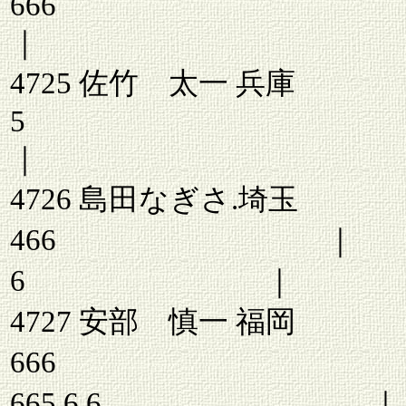
66
｜ s66 
4725 佐竹 太一 兵庫
｜ 66565 
4726 島田な
466 ｜ 6
6 ｜
4727 安部 慎一 福岡
666
665 6 6 ｜