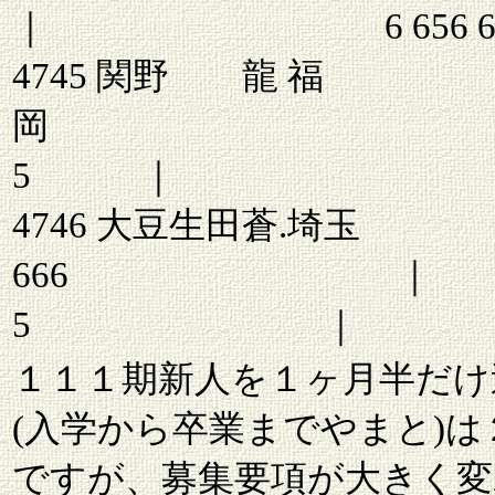
｜ 6 656
4745 関野 龍 福
岡 46
5 ｜ 54
4746 大豆生
666 ｜ 6
5 ｜
１１１期新人を１ヶ月半だけ
(入学から卒業までやまと)は
ですが、募集要項が大きく変