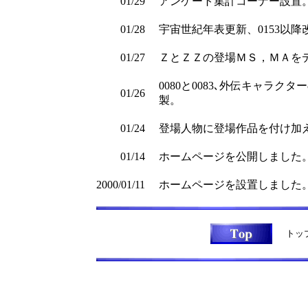
01/29
アンケート集計コーナー設置
01/28
宇宙世紀年表更新、0153以
01/27
ＺとＺＺの登場ＭＳ，ＭＡを
0080と0083､外伝キャラ
01/26
製。
01/24
登場人物に登場作品を付け加
01/14
ホームページを公開しました
2000/01/11
ホームページを設置しました
トッ