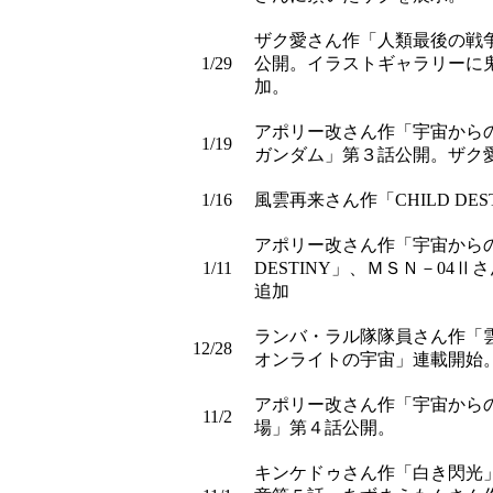
ザク愛さん作「人類最後の戦
1/29
公開。イラストギャラリーに
加。
アポリー改さん作「宇宙から
1/19
ガンダム」第３話公開。ザク
1/16
風雲再来さん作「CHILD DE
アポリー改さん作「宇宙からの
1/11
DESTINY」、ＭＳＮ－0
追加
ランバ・ラル隊隊員さん作「
12/28
オンライトの宇宙」連載開始
アポリー改さん作「宇宙から
11/2
場」第４話公開。
キンケドゥさん作「白き閃光