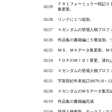
Ｆ９１フォーミュラー戦記０
02/29
集更新。
02/28
リンクに１つ追加。
02/27
Ｖガンダムの登場人物プロフ
02/26
作品集の書籍編に５冊追加。
02/25
ＭＳ、ＭＡデータ集更新。Ｍ
02/24
ＴＯＰのＭＩＤＩ変更。遅れ
02/22
Ｖガンダムの登場人物プロフ
02/21
宇宙世紀年表改訂(0079.10～1
02/20
ＶガンダムのＭＳデータ集完成。
02/19
作品集の書籍編完成
02/16
登場人物更新。テックス・ウ