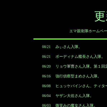
更
エマ親衛隊ホームペ
08/21
みぃさん入隊。
06/21
ボーディナム艦長さん入隊。
06/20
リョウ軍曹さん入隊。第１回
06/16
強行偵察型まめさん入隊。
06/08
ヒュッケバインさん、ティタ
06/04
ヤザン大佐さん入隊。
06/03
微笑みの魔女さん入隊。