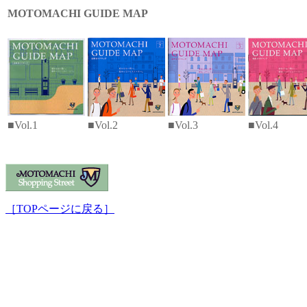
MOTOMACHI GUIDE MAP
■Vol.1
■Vol.2
■Vol.3
■Vol.4
［TOPページに戻る］