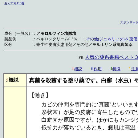
おくすり110番
スポンサード
成分（一般名）
：
アモロルフィン塩酸塩
製品例
：
ペキロンクリーム0.5% ・・
その他(ジェネリック) & 薬価
区分
：
寄生性皮膚疾患用剤／その他／モルホリン系抗真菌薬
人気の薬系書籍ベスト３
PR
概説
作用
特徴
注
概説
真菌を殺菌する塗り薬です。白癬（水虫）
【働き】
カビの仲間を専門的に‘真菌’といいま
糸状菌）が足の皮膚に寄生したもので‘
白癬菌が原因ですが、ほかにもカンジ
抵抗力が落ちているとき、癜風は高温