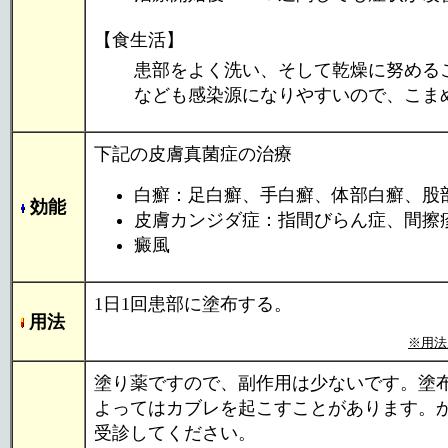
【食生活】
患部をよく洗い、そして乾燥に努める
なども感染源になりやすいので、こま
下記の皮膚真菌症の治療
白癬：足白癬、手白癬、体部白癬、股
効能
皮膚カンジダ症：指間びらん症、間擦疹
癜風
1日1回患部に塗布する。
用法
※用法
塗り薬ですので、副作用は少ないです。塗
よってはカブレを起こすことがあります。
受診してください。