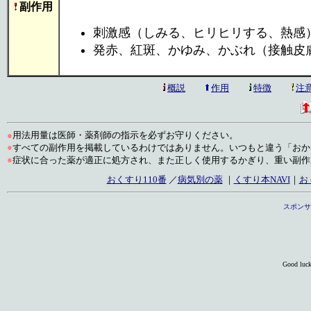
副作用
刺激感（しみる、ヒリヒリする、熱感
発赤、紅斑、かゆみ、かぶれ（接触皮
概説
作用
特徴
注
●
用法用量は医師・薬剤師の指示を必ずお守りください。
●
すべての副作用を掲載しているわけではありません。いつもと違う「おか
●
症状に合った薬が適正に処方され、また正しく使用するかぎり、重い副作
おくすり110番
／
病気別の薬
｜
くすり本NAVI
｜
お
スポンサ
Good luc