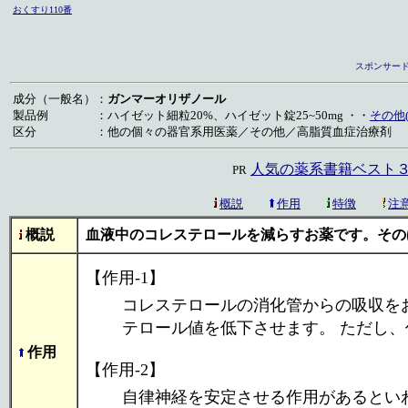
おくすり110番
スポンサード
成分（一般名）
：
ガンマーオリザノール
製品例
：
ハイゼット細粒20%、ハイゼット錠25~50mg ・・
その他(
区分
：
他の個々の器官系用医薬／その他／高脂質血症治療剤
人気の薬系書籍ベスト３
PR
概説
作用
特徴
注
概説
血液中のコレステロールを減らすお薬です。その
【作用-1】
コレステロールの消化管からの吸収を
テロール値を低下させます。 ただし
作用
【作用-2】
自律神経を安定させる作用があるとい