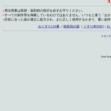
●
用法用量は医師・薬剤師の指示を必ずお守りください。
●
すべての副作用を掲載しているわけではありません。いつもと違う「おか
●
症状に合った薬が適正に処方され、また正しく使用するかぎり、重い副作
おくすり110番
／
病気別の薬
｜
くすり本NAVI
｜
お
スポンサ
Good luc