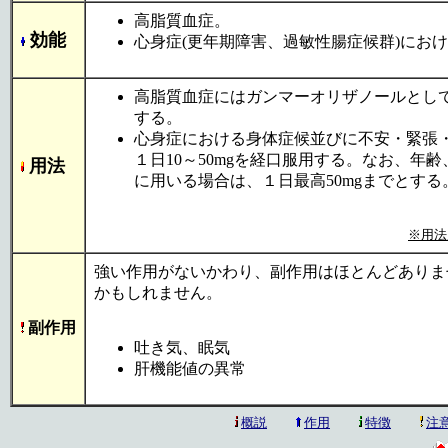
高脂質血症。
効能
心身症(更年期障害、過敏性腸症候群)にお
高脂質血症にはガンマーオリザノールとして
する。
心身症における身体症候並びに不安・緊張
１日10～50mgを経口服用する。なお、
用法
に用いる場合は、１日最高50mgまでとする
※用法
強い作用がないかわり、副作用はほとんどありま
かもしれません。
副作用
吐き気、眠気
肝機能値の異常
概説
作用
特徴
注