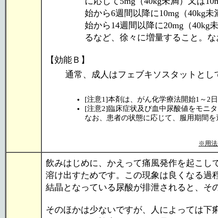
に応じて5mg（40kg未満）又は1
始から6週間以降に10mg（40kg未
始から14週間以降に20mg（40kg
るなど、徐々に増量すること。な
【効能Ｂ】
通常、成人はフェブキソスタットとして
[注意1]本剤は、がん化学療法開始1～
[注意2]臨床症状及び血中尿酸値をモニ
なお、患者の状態に応じて、服用期間を
※用法
飲みはじめに、かえって痛風発作を起こし
溶け出すためです。この現象は良くなる過
結晶となっている尿酸が排泄されると、そ
そのほかは少ないですが、人によっては下