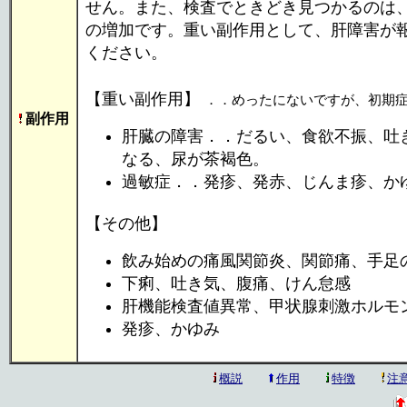
せん。また、検査でときどき見つかるのは、
の増加です。重い副作用として、肝障害が
ください。
【重い副作用】
．．めったにないですが、初期
副作用
肝臓の障害．．だるい、食欲不振、吐
なる、尿が茶褐色。
過敏症．．発疹、発赤、じんま疹、か
【その他】
飲み始めの痛風関節炎、関節痛、手足
下痢、吐き気、腹痛、けん怠感
肝機能検査値異常、甲状腺刺激ホルモン
発疹、かゆみ
概説
作用
特徴
注