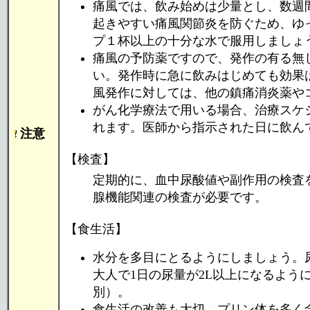
痛風では、飲み始めは少量とし、数週
起きやすい痛風関節炎を防ぐため、ゆ
プ１杯以上の十分な水で服用しましょ
痛風の予防薬ですので、発作の有る無
い。発作時に急に飲みはじめても効果
風発作に対しては、他の鎮痛消炎薬や
がん化学療法で用いる場合、治療スケ
れます。医師から指示された日に飲ん
注意
【検査】
定期的に、血中尿酸値や副作用の検査
腺機能関連の検査が必要です。
【食生活】
水分を多目にとるようにしましょう。
大人で1日の尿量が2L以上になるよう
別）。
食生活の改善も大切。プリン体を多く