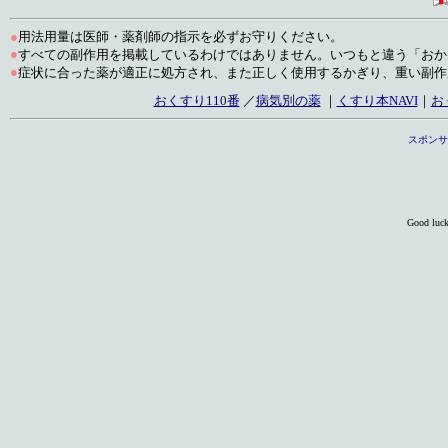
●
用法用量は医師・薬剤師の指示を必ずお守りください。
●
すべての副作用を掲載しているわけではありません。いつもと違う「おか
●
症状に合った薬が適正に処方され、また正しく使用するかぎり、重い副作
おくすり110番
／
病気別の薬
｜
くすり本NAVI
｜
お
スポンサ
Good luc