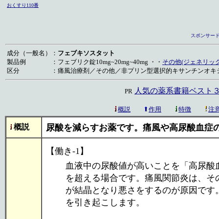
おくすり110番
スポンサード
成分（一般名）
：
フェブキソスタット
製品例
：
フェブリク錠10mg~20mg~40mg ・・
その他(ジェネリック)
区分
：
痛風治療剤／その他／非プリン型選択的キサンチンオキ
人気の薬系書籍ベスト３
PR
概説
作用
特徴
注
概説
尿酸を減らすお薬です。痛風や高尿酸血症
【働き-1】
血液中の尿酸値が高いことを「高尿酸血
を超える場合です。痛風関節炎は、そ
が結晶となり悪さをするのが原因です
を引き起こします。