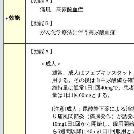
【効能Ａ】
痛風、高尿酸血症
効能
【効能Ｂ】
がん化学療法に伴う高尿酸血症
【効能Ａ】
＜成人＞
通常、成人はフェブキソスタットと
用する。その後は血中尿酸値を確
維持量は通常1日1回40mgで、
量は1日1回60mgとする。
[注意]成人：尿酸降下薬による
り痛風関節炎（痛風発作）が誘発
10mg1日1回から開始し、服用開
ら6週間以降に40mg1日1回服