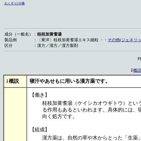
おくすり110番
成分（一般名）
：
桂枝加黄耆湯
製品例
：
〔東洋〕桂枝加黄耆湯エキス細粒 ・・
その他(ジェネリック
区分
：
漢方／漢方／漢方製剤
P
概
概説
寝汗やあせもに用いる漢方薬です。
【働き】
桂枝加黄耆湯（ケイシカオウギトウ）とい
る作用もあるといわれます。具体的には、
向く処方です。
【組成】
漢方薬は、自然の草や木からとった「生薬