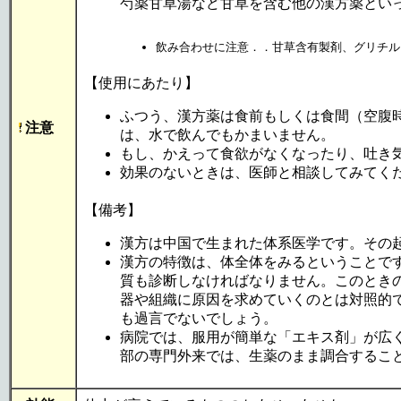
芍薬甘草湯など甘草を含む他の漢方薬とい
飲み合わせに注意．．甘草含有製剤、グリチル
【使用にあたり】
ふつう、漢方薬は食前もしくは食間（空腹
注意
は、水で飲んでもかまいません。
もし、かえって食欲がなくなったり、吐き
効果のないときは、医師と相談してみてく
【備考】
漢方は中国で生まれた体系医学です。その
漢方の特徴は、体全体をみるということで
質も診断しなければなりません。このとき
器や組織に原因を求めていくのとは対照的
も過言でないでしょう。
病院では、服用が簡単な「エキス剤」が広
部の専門外来では、生薬のまま調合するこ