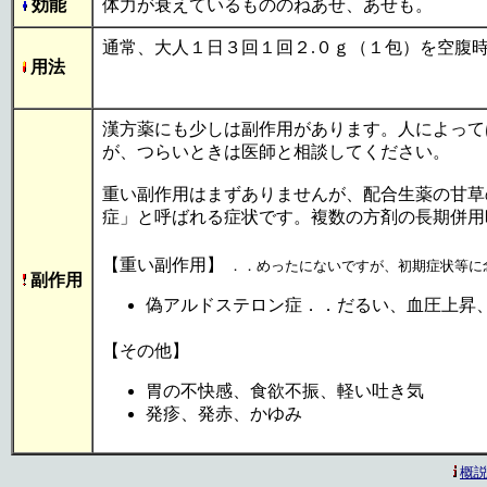
効能
体力が衰えているもののねあせ、あせも。
通常、大人１日３回１回２.０ｇ（１包）を空腹
用法
漢方薬にも少しは副作用があります。人によって
が、つらいときは医師と相談してください。
重い副作用はまずありませんが、配合生薬の甘草
症」と呼ばれる症状です。複数の方剤の長期併用
【重い副作用】
．．めったにないですが、初期症状等に
副作用
偽アルドステロン症．．だるい、血圧上昇
【その他】
胃の不快感、食欲不振、軽い吐き気
発疹、発赤、かゆみ
概