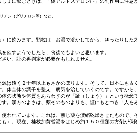
っしょに飲むときは、「偽アルドステロン症」の副作用に注意
リチン（グリチロン等）など。
時）に飲みます。顆粒は、お湯で溶かしてから、ゆったりした
気を催すようでしたら、食後でもよいと思います。
ださい。証の再判定が必要かもしれません。
起源は遠く２千年以上もさかのぼります。そして、日本にも古
す。体全体の調子を整え、病気を治していくのです。ですから
の体の状態や体質をあらわすのが「証（しょう）」という概念
です。漢方のよさは、薬そのものよりも、証にもとづき「人を
く使われています。これは、煎じ薬を濃縮乾燥させたもので、
とも）。現在、桂枝加黄耆湯をはじめ約１５０種類の方剤が保