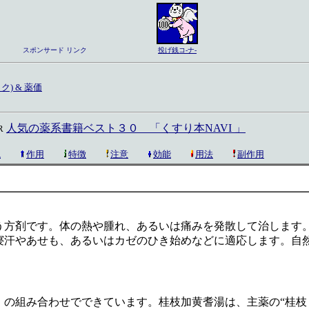
スポンサード リンク
投げ銭コ-ナ-
) & 薬価
人気の薬系書籍ベスト３０ 「くすり本NAVI 」
R
説
作用
特徴
注意
効能
用法
副作用
う方剤です。体の熱や腫れ、あるいは痛みを発散して治します
寝汗やあせも、あるいはカゼのひき始めなどに適応します。自
」の組み合わせでできています。桂枝加黄耆湯は、主薬の“桂枝