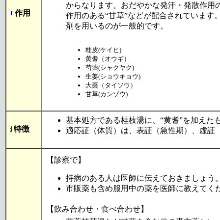
からなります。おだやかな発汗・発散作用の
作用
作用のある“甘草”などが配合されていま
剤を用いるのが一般的です。
桂皮(ケイヒ)
黄耆（オウギ）
芍薬(シャクヤク)
生姜(ショウキョウ)
大棗（タイソウ）
甘草(カンゾウ)
基本処方である桂枝湯に、“黄耆”を加えた
特徴
適応証（体質）は、表証（急性期）、虚証
【診察で】
持病のある人は医師に伝えておきましょう
市販薬も含め服用中の薬を医師に教えてく
【飲み合わせ・食べ合わせ】