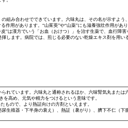
」の組み合わせでできています。六味丸は、その名が示すよう
る作用があります。“山茱萸”や“山薬”にも滋養強壮作用があり、
丹皮”は漢方でいう「お血（おけつ）」を治す生薬で、血行障
発揮します。病院では、煎じる必要のない乾燥エキス剤を用い
いられています。六味丸と通称されるほか、六味腎気丸または六
働きを高め、元気や精力をつけるという意味です。
除いたもので、より熱証向けの方剤といえます。
泌尿生殖器・下半身の衰え）、熱証（暑がり）、臍下不仁（下