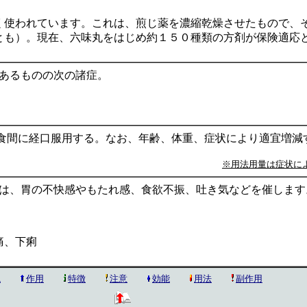
く使われています。これは、煎じ薬を濃縮乾燥させたもので、
とも）。現在、六味丸をはじめ約１５０種類の方剤が保険適応
あるものの次の諸症。
又は食間に経口服用する。なお、年齢、体重、症状により適宜増
※用法用量は症状に
は、胃の不快感やもたれ感、食欲不振、吐き気などを催します
痛、下痢
説
作用
特徴
注意
効能
用法
副作用