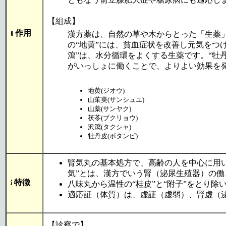
【組成】
作用
漢方薬は、自然の草や木からとった「生薬
の“地黄”には、貧血症状を改善し元気をつけ
瀉”は、水分循環をよくする生薬です。“牡
がいっしょに働くことで、よりよい効果を
地黄(ジオウ)
山茱萸(サンシュユ)
山薬(サンヤク)
茯苓(ブクリョウ)
沢瀉(タクシャ)
牡丹皮(ボタンピ)
腎気丸の基本処方で、高齢の人を中心に用
気”とは、漢方でいう腎（泌尿生殖器）の
特徴
八味丸から温性の“桂皮”と“附子”をとり
適応証（体質）は、虚証（虚弱）、腎虚（
【診察で】