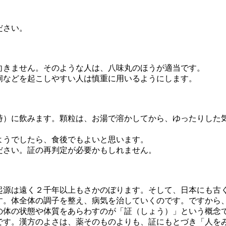
。
ださい。
向きません。そのような人は、八味丸のほうが適当です。
痢などを起こしやすい人は慎重に用いるようにします。
時）に飲みます。顆粒は、お湯で溶かしてから、ゆったりした
ようでしたら、食後でもよいと思います。
ださい。証の再判定が必要かもしれません。
起源は遠く２千年以上もさかのぼります。そして、日本にも古
す。体全体の調子を整え、病気を治していくのです。ですから
の体の状態や体質をあらわすのが「証（しょう）」という概念
です。漢方のよさは、薬そのものよりも、証にもとづき「人を