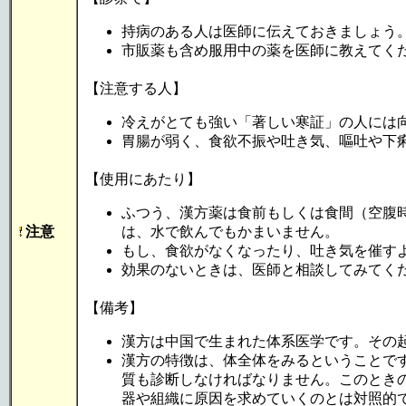
持病のある人は医師に伝えておきましょう
市販薬も含め服用中の薬を医師に教えてく
【注意する人】
冷えがとても強い「著しい寒証」の人には
胃腸が弱く、食欲不振や吐き気、嘔吐や下
【使用にあたり】
ふつう、漢方薬は食前もしくは食間（空腹
注意
は、水で飲んでもかまいません。
もし、食欲がなくなったり、吐き気を催す
効果のないときは、医師と相談してみてく
【備考】
漢方は中国で生まれた体系医学です。その
漢方の特徴は、体全体をみるということで
質も診断しなければなりません。このとき
器や組織に原因を求めていくのとは対照的