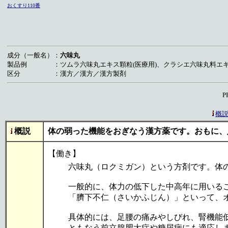
おくすり110番
成分（一般名）
：
六味丸
製品例
：
ツムラ六味丸エキス顆粒(医療用)、クラシエ六味丸料エキ
区分
：
漢方／漢方／漢方製剤
P
概
概説
体の弱った機能をおぎなう漢方薬です。おもに、
【働き】
六味丸（ロクミガン）という方剤です。体
一般的に、体力の低下した中高年に用いる
「臍下不仁（さいかふじん）」といって、
具体的には、足腰の痛みやしびれ、腎機能
ともなう前立腺肥大症や糖尿病にも適応し