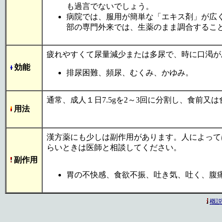
も過言でないでしょう。
病院では、服用が簡単な「エキス剤」が広
部の専門外来では、生薬のまま調合するこ
疲れやすくて尿量減少または多尿で、時に口渇が
効能
排尿困難、頻尿、むくみ、かゆみ。
通常、成人１日7.5gを2～3回に分割し、食前
用法
漢方薬にも少しは副作用があります。人によって
らいときは医師と相談してください。
副作用
胃の不快感、食欲不振、吐き気、吐く、腹
概