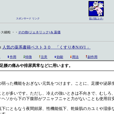
スポンサード リンク
投げ銭コ-ナ-
ス細粒 ・・
その他(ジェネリック) & 薬価
人気の薬系書籍ベスト３０ 「くすり本NAVI 」
R
説
作用
特徴
注意
効能
用法
副作用
足腰の痛みや排尿異常などに用います。
の弱った機能をおぎない元気をつけます。ことに、足腰や泌尿
ことが多いです。ただし、冷えの強いときは不向きで、むしろ
オヘソから下の下腹部がフニャフニャと力がないことも使用目
低下にともなう夜間頻尿、性機能低下、乾燥肌のカユミや湿疹
ます。