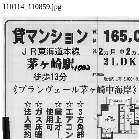
110114_110859.jpg