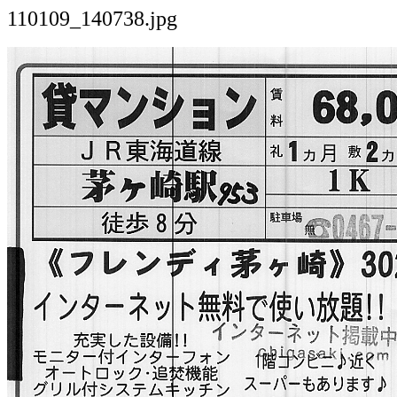
110109_140738.jpg