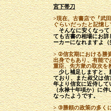
宮下帯刀
>現在、古書店で『武田
ぐらいだったと記憶し
そんなに安くなって
ても古書の相場にお詳
ーカーになれますよ（
> ②信玄期における勝
出身でもあり、有能で
重臣、先方衆
の取次を
少し補足しますと、
ており、また叔父は信
年より信玄に近侍して
（永禄十年頃か）に伴
なったようです。
> ③勝頼の政策の多