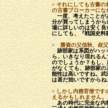
> それにしても古書
の古書ブローカーにな
一度、考えたことが
分が買ってしまうから
場に詳しいのは安く良
にしても、『戦国史料
> 勝資の父信秋、叔
跡部家は系図がハッ
ら、いきなり現れるん
のでしょうか？もし、
がなくても、跡部家の
能性は高いですね。武
は甚だ拙いですからね
> しかし内務官僚で
えるかもしれません。
あの時代に完全な内