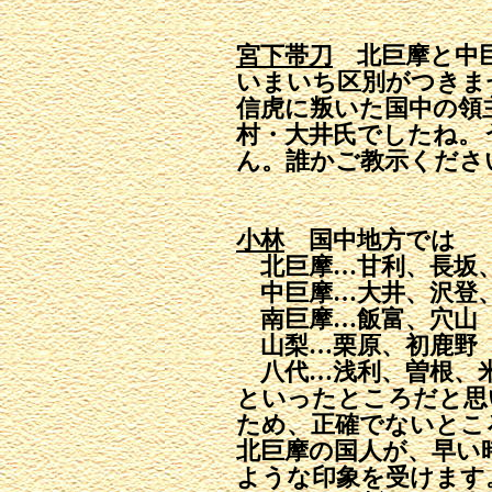
宮下帯刀
北巨摩と中巨
いまいち区別がつきま
信虎に叛いた国中の領
村・大井氏でしたね。
ん。誰かご教示くださ
小林
国中地方では
北巨摩…甘利、長坂、
中巨摩…大井、沢登、
南巨摩…飯富、穴山
山梨…栗原、初鹿野
八代…浅利、曽根、
といったところだと思
ため、正確でないとこ
北巨摩の国人が、早い
ような印象を受けます