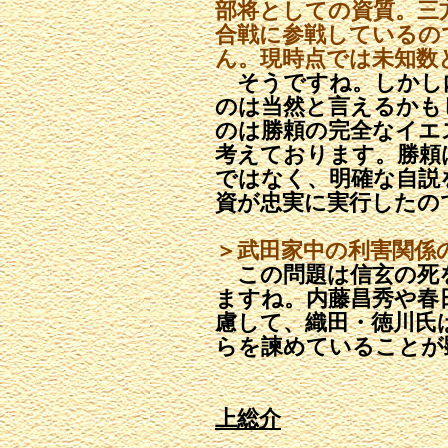
部将としての資質。
三
合戦に参戦しているの
ん。現時点では未知数
そうですね。しかし
のは当然と言えるかも
のは勝頼の完全なイエ
考えております。勝頼
ではなく、明確な自説
資が忠実に実行したの
＞武田家中の利害関係
この問題は信玄の死
ますね。内藤昌秀や春
慮して、織田・徳川氏
らを諫めていることが
上総介