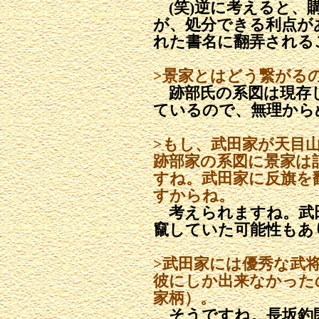
(笑)逆に考えると、
が、処分できる利点が
れた書名に翻弄される
>景家とはどう繋がる
跡部氏の系図は現存
ているので、無理から
>もし、武田家が天目
跡部家の系図に景家は
すね。武田家に反旗を
すからね。
考えられますね。武
竄していた可能性もあ
>武田家には優秀な武
彼にしか出来なかった
家柄）。
そうですね。長坂釣