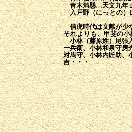
青木満懸…天文九年 
入戸野（にっとの）
信虎時代は文献が少
それよりも、甲斐の小
小林（藤原姓）尾張入
一兵衛、小林和泉守房
対馬守、小林内匠助、
吉・・・