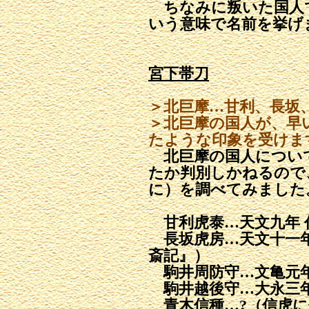
ちなみに叛いた国人
いう意味で名前を挙げ
宮下帯刀
＞北巨摩…甘利、長坂
＞北巨摩の国人が、早
たような印象を受けま
北巨摩の国人につい
たか判別しかねるので
に）を調べてみました
甘利虎泰…天文九年 
長坂虎房…天文十一年
斎記』）
駒井周防守…文亀元年
駒井越後守…大永三年
青木信種…?（信虎に