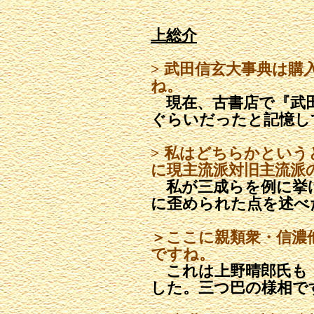
上総介
> 武田信玄大事典は
ね。
現在、古書店で『武田信
ぐらいだったと記憶し
> 私はどちらかとい
に現主流派対旧主流派
私が三成らを例に挙
に歪められた点を述べ
＞ここに親類衆・信濃
ですね。
これは上野晴郎氏も
した。三つ巴の様相で