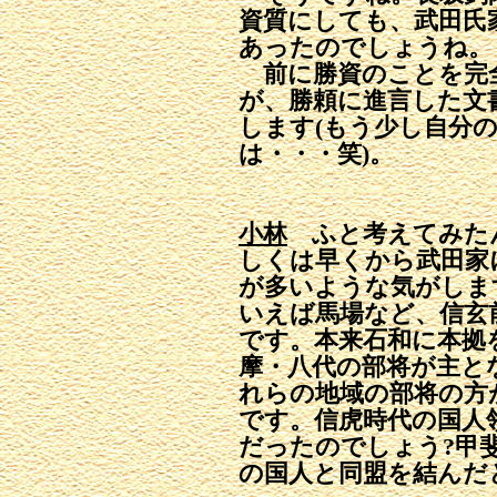
資質にしても、武田氏
あったのでしょうね。
前に勝資のことを完
が、勝頼に進言した文
します(もう少し自分
は・・・笑)。
小林
ふと考えてみたん
しくは早くから武田家
が多いような気がしま
いえば馬場など、信玄
です。本来石和に本拠
摩・八代の部将が主と
れらの地域の部将の方
です。信虎時代の国人
だったのでしょう?甲
の国人と同盟を結んだ