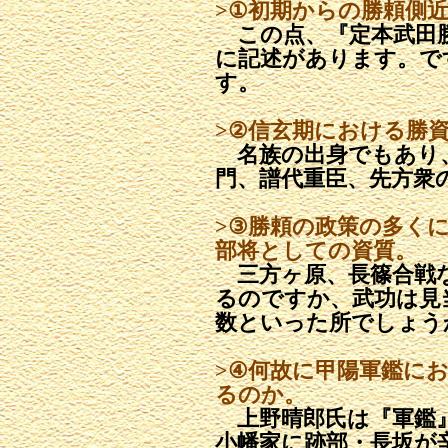
>①初期からの勝頼側
この点、『定本武田勝
に記述があります。で
す。
>②信玄期における勝
名族の出身でもあり
門、譜代重臣、先方衆
>③勝頼の政策の多く
部将としての資質。
三方ヶ原、長篠合戦
るのですか、武功は見
数といった所でしょう
>④何故に甲陽軍鑑に
るのか。
上野晴郎氏は『軍鑑』
小幡家に跡部・長坂が