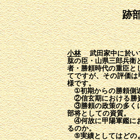
跡
小林
武田家中に於いて
肱の臣・山県三郎兵衛
者・勝頼時代の重臣と
てですが、その評価は
様です。
①初期からの勝頼側近
②信玄期における勝
③勝頼の政策の多く
部将としての資質。
④何故に甲陽軍鑑に
るのか。
⑤実績としてはどの