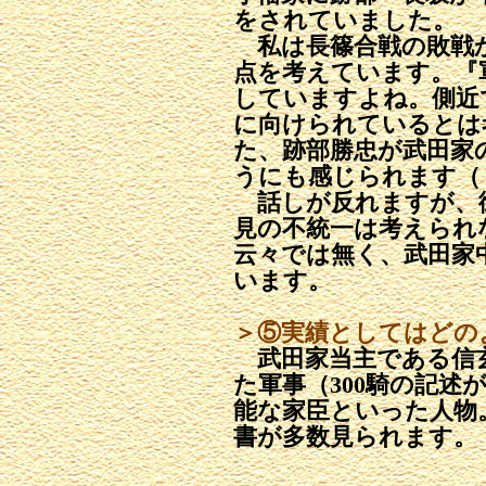
をされていました。
私は長篠合戦の敗戦
点を考えています。『
していますよね。側近
に向けられているとは
た、跡部勝忠が武田家
うにも感じられます（『
話しが反れますが、
見の不統一は考えられ
云々では無く、武田家
います。
＞⑤実績としてはどの
武田家当主である信
た軍事（300騎の記述
能な家臣といった人物
書が多数見られます。