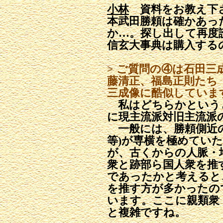
小林
資料をお教え下
本武田勝頼は確かあっ
か…。探し出して再度
信玄大事典は購入する
> ご質問の④は石田三
藤清正、福島正則
たち
三成像に酷似していま
私はどちらかという
に現主流派対旧主流派
一般には、勝頼側近の
等)が専横を極めてい
が、古くからの人脈・
衆と跡部ら国人衆を推
であったかと考えると
を推す方が多かったの
います。ここに親類衆
と複雑ですね。