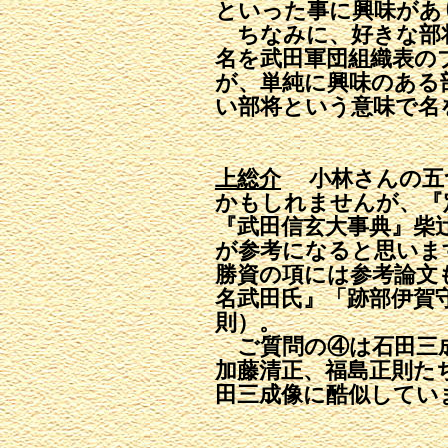
といった事に興味があ
ちなみに、好きな部
名を武田軍団組織表の
が、単純に興味のある
い部将という意味で名
上総介
小林さんの五
かもしれませんが、『
『武田信玄大事典』柴
が参考になると思いま
勝資の項には参考論文
名武田氏』「跡部伊賀
則）。
ご質問の④は石田三成
加藤清正、福島正則た
田三成像に酷似してい