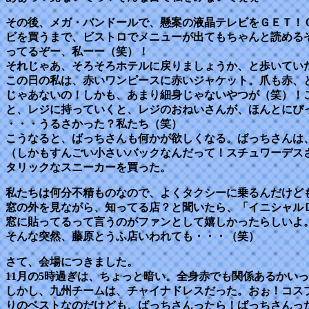
その後、メガ・バンドールで、懸案の液晶テレビをＧＥＴ！
ビを買うまで、ビストロでメニューが出てもちゃんと読める
ってるぞー、私ーー（笑）！
それじゃあ、そろそろホテルに戻りましょうか、と歩いてい
この日の私は、赤いワンピースに赤いジャケット。爪も赤、
じゃあないの！しかも、あまり細身じゃないやつが（笑）！
と、レジに持っていくと、レジのおねいさんが、ほんとにぴ
・・・うるさかった？私たち（笑）
こうなると、ばっちさんも何かが欲しくなる。ばっちさんは
（しかもすんごい小さいバックなんだって！スチュワーデス
タリックなスニーカーを買った。
私たちは何分不精ものなので、よくタクシーに乗るんだけど
窓の外を見ながら、知ってる店？と聞いたら、「イニシャル
窓に貼ってるって言うのがファンとして嬉しかったらしいよ
そんな突然、藤原とうふ店いわれても・・・（笑）
さて、会場につきました。
11月の5時過ぎは、ちょっと暗い。全身赤でも関係あるかい
しかし、九州チームは、チャイナドレスだった。おぉ！コス
りのベストなのだけども、ばっちさんったら！ばっちさんっ