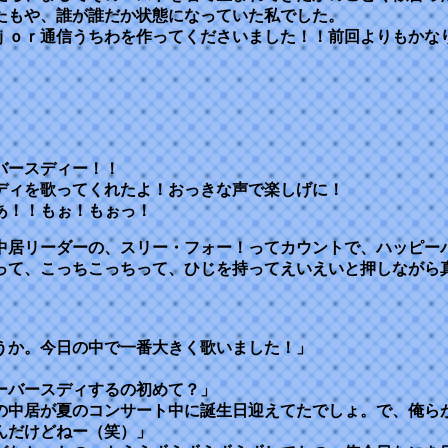
たもや、誰が誰だか状態になっていた私でした。
ｊｏｒ通信うちわを作ってくださいました！！前回よりもかな
バースディー！！
ディを歌ってくれたよ！おっきな声で楽しげに！
あ！！もぉ！もぉっ！
中居リーダーの、スリー・フォー！ってカウントで、ハッピー
って、こっちこっちって、ひじを持ってえいえいと押しながら
うか。今日の中で一番大きく歌いました！」
ーバースディするの初めて？」
日の中居が夏のコンサート中に誕生日迎えてたでしょ。で、俺ら
んだけどねー（笑）」