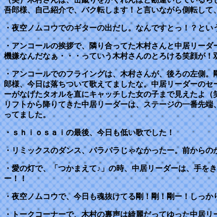
吾郎様、自己紹介で、バク転します！と言いながら側転して
・夜空ノムコウでのギターの出だし。なんですとっ！？とい
・アンコールの挨拶で、隣り合ってた木村さんと中居リーダ
機嫌なんだなぁ・・・っていう木村さんのとろける笑顔が！
・アンコールでのフライングは、木村さんが、後ろの左側。
郎様、今日は落ちついて歌えてましたな。中居リーダーのセ
ーがなげたタオルを直にキャッチした女の子まで見えたよ（
リフトから降りてきた中居リーダーは、ステージの一番先端
ってました。
・ｓｈｉｏｓａｉの最後、今日も低い歌でした！
・リミックスのダンス、パラパラじゃなかったー。前からの
・愛の灯で、「つかまえて♪」の時、中居リーダーは、手を
ー！！
・夜空ノムコウで、今日も魂抜けてる剛！剛！剛ー！しっか
・トークコーナーで、木村の裏声は綺麗だってゆった中居リ