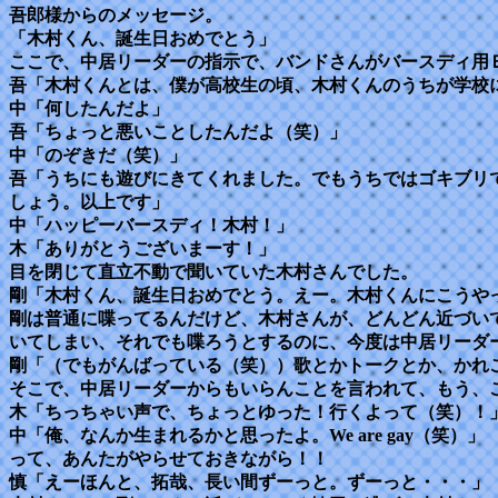
吾郎様からのメッセージ。
「木村くん、誕生日おめでとう」
ここで、中居リーダーの指示で、バンドさんがバースディ用
吾「木村くんとは、僕が高校生の頃、木村くんのうちが学校
中「何したんだよ」
吾「ちょっと悪いことしたんだよ（笑）」
中「のぞきだ（笑）」
吾「うちにも遊びにきてくれました。でもうちではゴキブリ
しょう。以上です」
中「ハッピーバースディ！木村！」
木「ありがとうございまーす！」
目を閉じて直立不動で聞いていた木村さんでした。
剛「木村くん、誕生日おめでとう。えー。木村くんにこうや
剛は普通に喋ってるんだけど、木村さんが、どんどん近づい
いてしまい、それでも喋ろうとするのに、今度は中居リーダ
剛「（でもがんばっている（笑））歌とかトークとか、かれ
そこで、中居リーダーからもいらんことを言われて、もう、
木「ちっちゃい声で、ちょっとゆった！行くよって（笑）！
中「俺、なんか生まれるかと思ったよ。We are gay（笑）」
って、あんたがやらせておきながら！！
慎「えーほんと、拓哉、長い間ずーっと。ずーっと・・・」