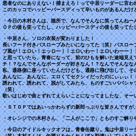
悪者なのにありえない！捕まえろ！って中居リーダーに言わ
このカッコでハッピーバースディって辛いものがあるんだけ
・今日の木村さんは、随所で、なんでそんなに笑ってんねー
ＯＰの後も笑ってたし、ハッピーバースディの後も笑ってた
・中居さん、ソロの衣装が変わりました！
長いフード付きバスローブみたいになってた（笑）バスロー
ブ風が！エロい！エッロー！！エロいわー！エロいわーー！
と思っていたら、青春になって、前のひもを解いた途端見え
チ！？なんでそんなボーダーが好きなん！？なんでそんなな
私、通路側に座っていたんだけども、通路に飛び出して、そ
あんなに、あんなに、エロくてセクシィだったのにぃぃぃ！
誘われて、誘われて、脱がしてみたら、ものすごいババシャ
（笑）
歌いはじめで曲とずれてえらいことになってましたな、そー
・ＳＴＯＰではあいっかわらずの新郎っぷりな皆さんですが
・オレンジでの木村さん、「二人がここで」とものすご解り
・今日のアイドルキックオフは、青春缶蹴り。鬼は中居リー
（笑）木村さんは、缶蹴りをかくれんぼと勘違いしているら