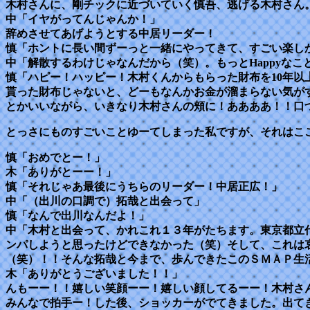
木村さんに、剛チックに近づいていく慎吾、逃げる木村さん
中「イヤがってんじゃんか！」
辞めさせてあげようとする中居リーダー！
慎「ホントに長い間ずーっと一緒にやってきて、すごい楽し
中「解散するわけじゃなんだから（笑）。もっとHappyなこ
慎「ハピー！ハッピー！木村くんからもらった財布を10年
貰った財布じゃないと、どーもなんかお金が溜まらない気が
とかいいながら、いきなり木村さんの頬に！ああああ！！口
とっさにものすごいことゆーてしまった私ですが、それはこ
慎「おめでとー！」
木「ありがとーー！」
慎「それじゃあ最後にうちらのリーダー！中居正広！」
中「（出川の口調で）拓哉と出会って」
慎「なんで出川なんだよ！」
中「木村と出会って、かれこれ１３年がたちます。東京都立
ンパしようと思ったけどできなかった（笑）そして、これは
（笑）！！そんな拓哉と今まで、歩んできたこのＳＭＡＰ生
木「ありがとうございました！！」
んもーー！！嬉しい笑顔ーー！嬉しい顔してるーー！木村さ
みんなで拍手ー！した後、ショッカーがでてきました。出て