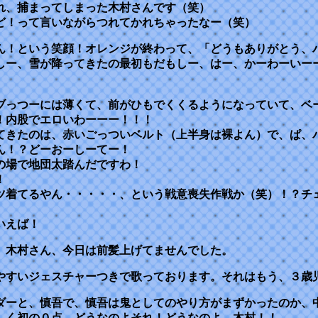
れ、捕まってしまった木村さんです（笑）
ど！って言いながらつれてかれちゃったなー（笑）
ん！という笑顔！オレンジが終わって、「どうもありがとう、
しー、雪が降ってきたの最初もだもしー、はー、かーわーいー
ブっつーには薄くて、前がひもでくくるようになっていて、ベ
！内股でエロいわーーー！！！
てきたのは、赤いごっついベルト（上半身は裸よん）で、ぱ、
ん！？どーおーしーてー！
の場で地団太踏んだですわ！
！
ツ着てるやん・・・・・、という戦意喪失作戦か（笑）！？チ
いえば！
、木村さん、今日は前髪上げてませんでした。
やすいジェスチャーつきで歌っております。それはもう、３歳
ダーと、慎吾で、慎吾は鬼としてのやり方がまずかったのか、
しく初の０点。どうなのよそれ！どうなのよ、木村！！