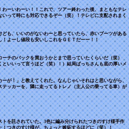
！わーいわーい！！これで、ツアー終わった後、まともなテレ
ないって時にも対応できるぞー（笑）！テレビに支配されまく
けども、いいのがないわーと思っていたら、赤いブーツがある
し！よーし値段も安いしこれをＧＥＴだーー！！
コーチのバックを買おうかとまで思っていたくらいだ（笑）
くといいって言うほど（笑）！）結局ばっちさんも底の厚いメ
カーが！」と教えてくれた。なんじゃいそれはと思いながら、
ステッカーを、隣に走ってるトレノ（主人公の乗ってる車）が
ストを託されていた。3色に編み分けられたつきのすけ様手作
た！つきのすけ様が、ちょっと嫉妬するほどに（笑）！