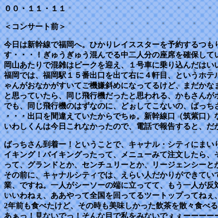
００・１１・１１
＜コンサート前＞
今日は新幹線で福岡へ。ひかりレイススターを予約するつも
す・・・！ぎゅうぎゅう混んでる中二人分の座席を確保して
岡山あたりで混雑はピークを迎え、１号車に乗り込んだはい
福岡では、福岡駅１５番出口を出て右に４軒目、というホテ
ゃんがおなかがすいてご機嫌斜めになってるけど、まだかな
と思っていたら、同じ飛行機だったと思われる、かもさんが
でも、同じ飛行機のはずなのに、どぉしてこないの、ばっち
・・・出口を間違えていたからでちゅ。新幹線口（筑紫口）
いわしくんは今日これなかったので、電話で報告すると、だ
ばっちさん到着ー！ということで、キャナル・シティにまい
イキング！バイキングったって、メニューみて注文したら、
って、グランドとか、センチュリーとか、リージェンシーと
その前に、キャナルシティでは、えらい人だかりができてい
業、ですね。一人がシーソーの端に立ってて、もう一人が反
いいわねぇ、ああやって全国を回ってるツートップってねぇ
2年前も食べたけど、その時も美味しかった飲茶を散々食べ
あぁっ！見ないでっ！そんな目で私をみないでぇぇーーーー