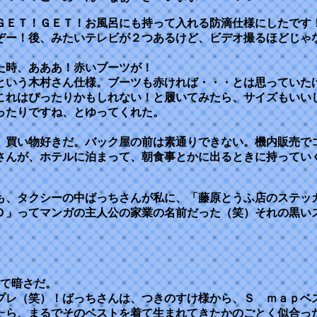
ＧＥＴ！ＧＥＴ！お風呂にも持って入れる防滴仕様にしたです
ぞー！後、みたいテレビが２つあるけど、ビデオ撮るほどじゃ
た時、あああ！赤いブーツが！
という木村さん仕様。ブーツも赤ければ・・・とは思っていた
これはぴったりかもしれない！と履いてみたら、サイズもいい
ったりですね、とゆってくれた。
、買い物好きだ。バック屋の前は素通りできない。機内販売で
さんが、ホテルに泊まって、朝食事とかに出るときに持ってい
も、タクシーの中ばっちさんが私に、「藤原とうふ店のステッ
Ｄ」ってマンガの主人公の家業の名前だった（笑）それの黒い
。
って暗さだ。
プレ（笑）！ばっちさんは、つきのすけ様から、Ｓ ｍａｐベ
たら、まるでそのベストを着て生まれてきたかのごとく似合っ