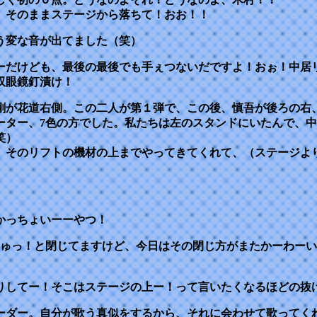
、そのままステージから落ちて！おお！！
う変な音が出てました（笑）
ーだけども、最後の最後でも手ぇつないだですよ！おぉ！中居
双眼鏡釘漬け！
剛が花道右側。この二人が第１弾で、この後、慎吾が後ろの右
ーター、7色の方でした。私たちは左のスタンドにいたんで、
笑）
、そのリフトの機材の上までやってきてくれて、（ステージよ
かっちょいーーやつ！
きゅっ！と閉じてますけど、今日はその閉じ方がまたかーわー
りしてー！そこはステージの上ー！って言いたくなるほどの抜
ーダー。自分が歌う真似をするから、それに会わせて歌ってく