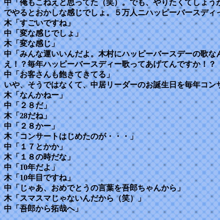
中「俺もこねえと思ってた（笑）。でも、やりたくてしょう
でやるとおかしな感じでしょ。５万人ニハッピーバースディ
木「すごいですね」
中「変な感じでしょ」
木「変な感じ」
中「みんな運いいんだよ。木村にハッピーバースデーの歌な
え！？毎年ハッピーバースディー歌ってあげてんですか！？
中「お客さんも飽きてきてる」
いや、そうではなくて、中居リーダーのお誕生日を毎年コン
木「なんかねー」
中「２８だ」
木「28だね」
中「２８かー」
木「コンサートはじめたのが・・・」
中「１７とかか」
木「１８の時だな」
中「10年だよ」
木「10年目ですね」
中「じゃあ、おめでとうの言葉を吾郎ちゃんから」
木「スマスマじゃないんだから（笑）」
中「吾郎から拓哉へ」