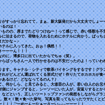
りがすっかり忘れてて、まぁ、新大阪発だから大丈夫でしょー
いるのは！
いものの、席までたどりつけねー！って感じで、赤い怪獣を不
ルに泊まるので、荷物を入れるためにホテルに向かう。ばっち
まだかな～♪
ホテルに入ってきた。おぉ！偶然！！
さーーーん！！！
なのに、博多口に出ていたからでちゅ（笑）。
からばっちさん一人で行かせるのは不安だったのよ！っていわ
ります。キャナル・シティで飲茶バイキングをするです！グラ
それがどんどん運ばれてくる形式だぜ！作りたてホカホカが食
かあるけど、どななってるのん？）
て、何かしら、と見てみると、大道芸の人が。若い白人のお兄
対側にジャンプすると、シーソーにいた人が、宙返りするとか
、などという、正しいツートップファンの発想をしながらグラ
る。散々！散々食べた挙句、写真を取ってもらったウサたくと
ー！！！ごーめーんーなぁーさーいぃぃーーー！！