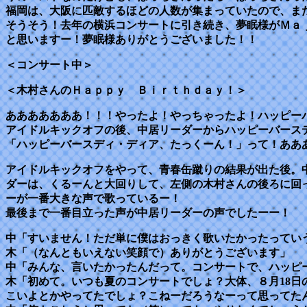
福岡は、大阪に匹敵するほどの人数が集まっていたので、ま
そうそう！去年の横浜コンサートに引き続き、夢眠様がＭａ
と思いますー！夢眠様ありがとうございました！！
＜コンサート中＞
＜木村さんのＨａｐｐｙ Ｂｉｒｔｈｄａｙ！＞
あああああああ！！！やったよ！やっちゃったよ！ハッピー
アイドルキックオフの後、中居リーダーからハッピーバース
「ハッピーバースディ・ディア、たっくーん！」って！ああ
アイドルキックオフをやって、青春缶蹴りの結果が出た後。
ダーは、くるーんと大回りして、左側の木村さんの後ろに回
ーが一番大きな声で歌っているー！
最後まで一番目立った声が中居リーダーの声でしたーー！
中「すいません！ただ単に僕はおっきく歌いたかったってい
木「（なんともいえない笑顔で）ありがとうございます」
中「みんな、言いたかったんだって。コンサートで、ハッピ
木「初めて。いつも夏のコンサートでしょ？大体、８月18
こいよとかやってたでしょ？こねーだろうなーって思ってた