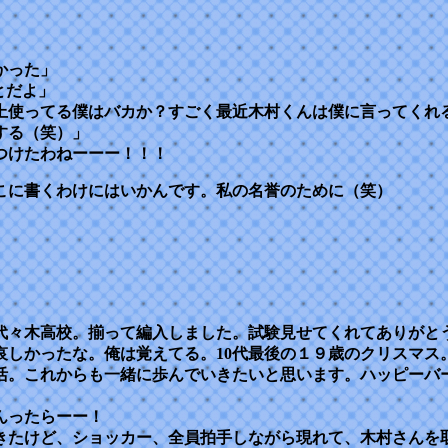
。
かった」
とだよ」
以上使ってる僕はバカか？すごく最近木村くんは僕に言ってくれ
する（笑）」
つけたわねーーー！！！
こに書くわけにはいかんです。私の名誉のために（笑）
代々木高校。揃って編入しました。試験見せてくれてありがと
哀しかったな。俺は覚えてる。10代最後の１９歳のクリスマス
活。これからも一緒に歩んでいきたいと思います。ハッピーバ
んったらーー！
きたけど、ショッカー、全員拍手しながら現れて、木村さんを