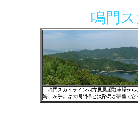
鳴門ス
鳴門スカイライン四方見展望駐車場から
海、左手には大鳴門橋と淡路島が展望でき