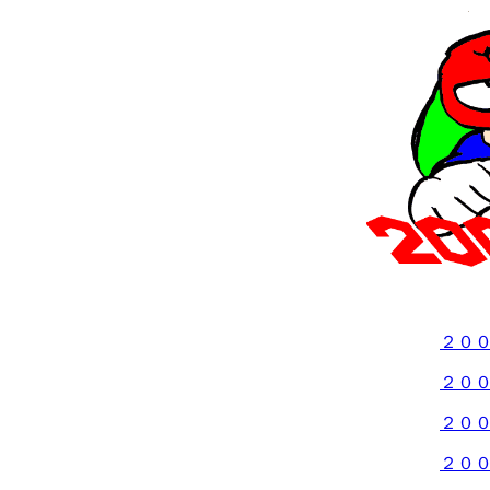
２０
２０
２０
２０