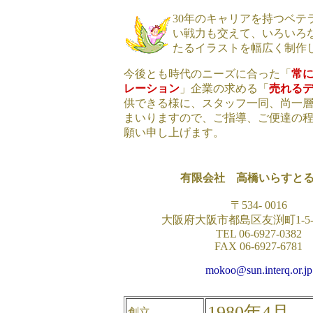
30年のキャリアを持つベテ
い戦力も交えて、いろいろ
たるイラストを幅広く制作
今後とも時代のニーズに合った「
常
レーション
」企業の求める「
売れる
供できる様に、スタッフ一同、尚一
まいりますので、ご指導、ご便達の
願い申し上げます。
有限会社 高橋いらすと
〒534- 0016
大阪府大阪市都島区友渕町1-5-4
TEL 06-6927-0382
FAX 06-6927-6781
mokoo@sun.interq.or.jp
1980年4月
創立