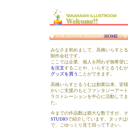
◆ TAKAHASHI Illustroom:
HOME
>
サ
みなさま初めまして、高橋いらすと
制作会社です。
ここでは企業、個人を問わず御希望
を注文
することや、いらすとるうむ
グッズを買う
ことができます。
高橋いらすとるうむは創業以来、皆
かいご支援のもとファンタジーアー
ラストレーションを中心に活動して
た。
今までの作品数は膨大な数ですが、
STUDIO
で紹介しています。タッチは
で、ごゆっくり見て回って下さい。