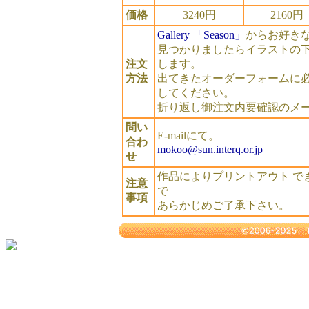
価格
3240円
2160円
Gallery 「Season」
からお好き
見つかりましたらイラストの下
注文
します。
方法
出てきたオーダーフォームに必
してください。
折り返し御注文内要確認のメ
問い
E-mailにて。
合わ
mokoo@sun.interq.or.jp
せ
作品によりプリントアウト で
注意
で
事項
あらかじめご了承下さい。