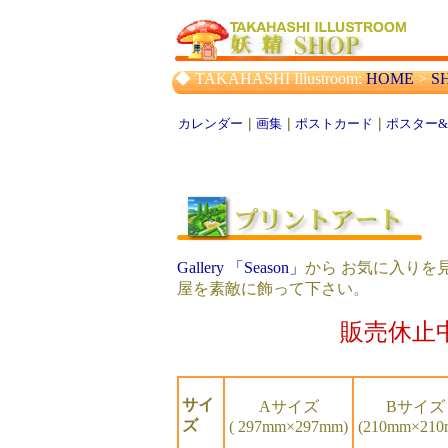
◆ TAKAHASHI Illustroom:
HOME
>
S
カレンダー
｜
画集
｜
ポストカード
｜
ポスター&
Gallery 「Season」
から お気に入りを
屋を素敵に飾って下さい。
販売休止
サイ
Aサイズ
Bサイズ
ズ
( 297mm×297mm)
(210mm×210