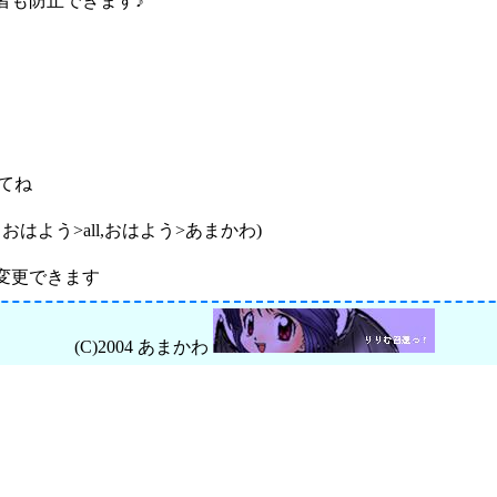
者も防止できます♪
てね
よう>all,おはよう>あまかわ)
変更できます
(C)2004 あまかわ