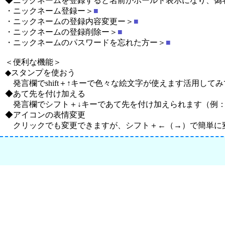
◆ニックネームを登録すると名前がボールド表示になり、偽
・ニックネーム登録ー＞
■
・ニックネームの登録内容変更ー＞
■
・ニックネームの登録削除ー＞
■
・ニックネームのパスワードを忘れた方ー＞
■
＜便利な機能＞
◆スタンプを使おう
発言欄でshift＋↑キーで色々な絵文字が使えます活用してみ
◆あて先を付け加える
発言欄でシフト＋↓キーであて先を付け加えられます（例：おは
◆アイコンの表情変更
クリックでも変更できますが、シフト＋←（→）で簡単に