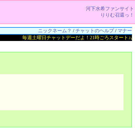
河下水希ファンサイト
りりむ召還っ！
ニックネーム？
/
チャットのヘルプ
/
マナー
毎週土曜日チャットデーだよ！21時ごろスタート♪み