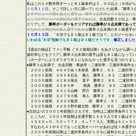
私はこの１０数年間ずーっとＢ１級条件は３．００以上（８項がら
１０月１１日
、そこで詳しい方に調べていただいた結果、”勝率３
まずデビュー６期を超えた選手は、勝率３点未満＆５０走以上にな
ところがデビュー６期以内の選手であれば
、出走回数５０以上・事
クリアして、
勝率ボーダーをクリアすれば勝率が３点未満であって
すなわち６期以内の新人選手であれば
勝率３点未満のＢ１級選手が
１０月１２日
、「８項でもＢ１級はＢ１級では？」とのメールをい
いわゆる”８項”抵触でもＢ１級はＢ１級だそうです。
修正しました
【過去の検証】ファン手帳（’９２後期以降）をあさりながら調べ
連対率などをクリアし勝率３点未満の選手は誰もＢ１級になってい
（ボーダーによりギリギリＢ１になれなかった選手も見つかりまし
●勝率３点未満で、出走回数・事故率・二連対率・三連対率条件を
２００１前期 ４０４５佐々木裕美 勝率２．９３ 二連対率
２００１前期 ３９５８石丸 雅人 勝率２．６３ 二連対率１
２００５後期 ４２８９落合 直子 勝率２．８６ 二連対率
２００５後期 ４２８５伴 将典 勝率２．８５ 二連対率
２００６前期 ４３１５山崎 昂介 勝率２．９７ 二連対率
２００６後期 ４２７９小島 寿人 勝率２．９８ 二連対率
２００６後期 ４３０３牧原 崇 勝率２．９７ 二連対率
２００６後期 ４２５５野中建太郎 勝率２．９０ 二連対率
●注目は↑の２００１年前期の２人です。当時は二連対率条件１５
ところが、２００１年前期は全選手数１５４５人でＢ１級はギリ
１５４５ｘ０．５０＝７７２．５→７７３人。実際はＡ１＝３１
すなわちＡ１やＡ２でもっと定員オーバーがあれば佐々木選手や
２００５年前期以降は二連対率条件が１０％に緩和されましたの