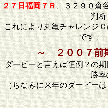
２７日福岡７Ｒ
、３２９０倉
判断
これにより丸亀チャレンジＣ
です。
～ ２００７前
ダービーと言えば恒例？の期
勝率
（ちなみに来年のダービーは