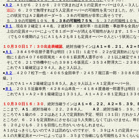
●
Ａ２
…Ａ１が６．２１か６．２０で決まればＡ１の定員オーバーは０人～３人し
追記）
６．２０で無理すれば５人定員オーバーの可能性を見つけました。が、
この状況ではＡ２最終ボーダー５．３８の可能性が非常に高そうです。
５．３９の可能性１０％、
５．３８の可能性７５％
、５．３７の可能性１０％
●
Ｂ１
…現在Ｂ２確定１４４名。２連対率・３連対率・出走回数・事故率を全員が
上位の定員オーバーによってＢ１ボーダーが消える可能性があります。１５～
（でも０６後期のようにＡ１もＡ２もＢ１も定員オーバー０人という状況になっ
１０月３０日１７：３０出走表確認
、絶対当確ラインは
Ａ１＝６．２１、Ａ２＝
●
Ａ１
…３８４５中谷朋子選手は明日（３１日）１走で６．２２が定員割れになり
他に１走の４０７６杉田篤光・４０６１萩原秀人選手が６．２１以上確定でＡ
そして６．２１で待機中だった３９８１今坂晃広・３５３４野澤大二・２３８
これでＡ１級確定は２９４人。あと３人以上。
●
Ａ２
…４２０７松下一也・４０６５金田幸子・２４５７堀江喜一郎・３０８６沼
級。）
これでＡ１＋Ａ２級確定は５８５人。あと９人以上＋Ａ１定員オーバー分。
●
Ｂ１
…２０１５近藤幸男・４２８４山本良一・４１８４渡邊雄一郎選手は明日（
これでＡ１＋Ａ２＋Ｂ１級確定は１３３１人。Ａ１＋Ａ２＋Ｂ１定員は１３３
１０月３０日１６：３０
、絶対当確ラインは
Ａ１＝６．２２、Ａ２＝５．３９、
ここまで、
Ａ１
…絶対当確６．２２。２８８人。
Ａ２
…絶対当確５．３９
ところでＡ１級の６．２２はあと１人で定員割れ予定、明日（３１日）だれか１
ところが、６．２１を定員割れにさせるには５人失敗しなくてはいけません。昨
６．２０よりも６．２１を目指した方がいいかもしれません。
Ａ１がはっきりしないのでＡ２は読めないのですが、５．３９はＡ１の定員オー
Ａ１の大量定員オーバーによっては５．３５まで当確になる可能性も２％くらい