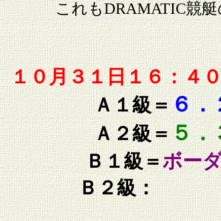
これもDRAMATIC
１０月３１日１６：４
６．
Ａ１級＝
５．
Ａ２級＝
ボー
Ｂ１級＝
Ｂ２級：
（