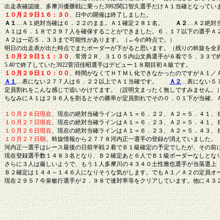
出走表確認後、多摩川優勝戦に乗った3992関口智久選手だけＡ１当確となってい
１０月２９日１６：３０
、日中の開催は終了しました。
Ａ１
…Ａ１絶対当確は６．２２のまま。Ａ１確定２８１名。
Ａ２
…Ａ２絶対
Ａ１は６．１８で２９７人を確保することができました。６．１７以下の選手Ａ
Ａ２は一応５．３３まで可能性があります。（←今の時点で。）
明日の出走表が出た時点でまたボーダーが下がると思います。（残りの斡旋を全
１０月２９日１１：３０
、常滑２Ｒ、３１０５内山文典選手が６着で５．３３で
5.40で終了していた3922菅沼佳昭選手はデビュー１８期目初Ａ級です。
１０月２９日１０：００
、時間がなくてＨＴＭＬ化できなかったのですがＡ１／
Ａ１
…表にない２７７人は６．２２以上でＡ１当確です。
Ａ２
…表にない５
定員割れをこんな感じで追いかけてます。（説明文まったく無しですみません。
ちなみにＡ１は２９６人を割るとその勝率が定員割れでその０．０１下が当確、
１０月２８日現在
、現在の絶対当確ラインはＡ１＝６．２２、Ａ２＝５．４１、
１０月２７日現在
、現在の絶対当確ラインはＡ１＝６．２３、Ａ２＝５．４１、
１０月２６日現在
、現在の絶対当確ラインはＡ１＝６．２３、Ａ２＝５．４３、
１０月２７日朝
、斡旋情報から２７７８河内正一選手の登録が消えていました。
河内正一選手はレース最後の日前半戦２着でＢ１級確定の予定でしたが、その前
現在登録選手数１４８３名となり、Ｂ２確定あと６人でＢ１級ボーダーなしとな
さらに３人は厳しいようで、もう１人多摩川の４３４０土性雅也選手が当落選上（
Ｂ２確定は１４４～１４６人になりそうな気がします。でもＡ１／Ａ２の定員オ
現在２９５７今泉敏行選手が２．９８で連対率等をクリアしています。他に４３