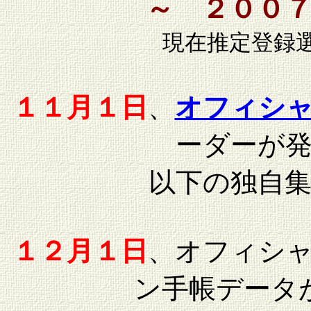
～ ２００
現在推定登録
１１月１日
、
オフィシ
ーダーが
以下の独自
１２月１日
、オフィシ
ン手帳データ