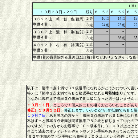
（旧）
１０月２８日～２９日
残り
８．５３
８．５２
８．５
２走
16点
14点
1
３６２２ 山 崎 智 也(群馬)
準優４着→
３走
24点
23点
2
２走
－
－
３３０７ 上 瀧 和 則(佐賀)
準優４着→
３走
－
36点
3
２走
－
－
４０１２ 中 村 有 裕(滋賀)
準優２着→
３走
－
－
準優1着の賞典除外＆最終日2走1着1着などありえなさそうな
以下は、勝率３点未満でＢ１級選手になれるかどうかについて書い
答えは「勝率３点未満でもＢ１級選手になれる
可能性あり
」です。
ちなみに現在まで勝率３点未満でＢ１級になった選手はいません。
１０月１１日
、
ところで！個人的にもの凄くおどろいたことがあり
修正）１０月１２日
、
修正します。いわゆる”８項”抵触でもＢ１
１０月７日
、ある匿名の方から「勝率３点未満でもＢ１級になれる
私はずっと勝率３点未満は問答無用でＢ２級と信じきっていたので
のですが、その方からお返事で「Ｂ１級条件に３．００以上とはど
そこで過去のオフィシャルＷｅｂやファン手帳をあさってみたので
’９２年後期のファン手帳にも勝率３．００以上という条件はどこ