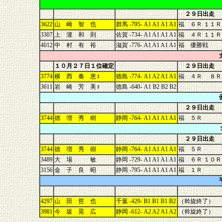
２９日出走
3622
山 崎 智 也
群馬 -795- A1 A1 A1 A1
福 ６Ｒ １１Ｒ
3307
上 瀧 和 則
佐賀 -734- A1 A1 A1 A1
福 ４Ｒ １１Ｒ
4012
中 村 有 裕
滋賀 -776- A1 A1 A1 A1
福 優勝戦
１０月２７日１位確定
２９日出走
3774
横 西 奏 恵♀
徳島 -774- A1 A2 A1 A1
福 ４Ｒ ８Ｒ
3611
岩 崎 芳 美♀
徳島 -640- A1 B2 B2 B2
２９日出走
3744
徳 増 秀 樹
静岡 -764- A1 A1 A1 A1
福 ５Ｒ
２９日出走
3744
徳 増 秀 樹
静岡 -764- A1 A1 A1 A1
福 ５Ｒ
3489
大 場 敏
静岡 -729- A1 A1 A1 A1
福 ６Ｒ １０Ｒ
3156
金 子 良 昭
静岡 -795- A1 A1 A1 A1
福 １Ｒ
4297
山 田 哲 也
千葉 -429- B1 B1 B1 B2
（斡旋終了）
3981
今 坂 晃 広
静岡 -612- A2 A2 A1 A2
（斡旋終了）