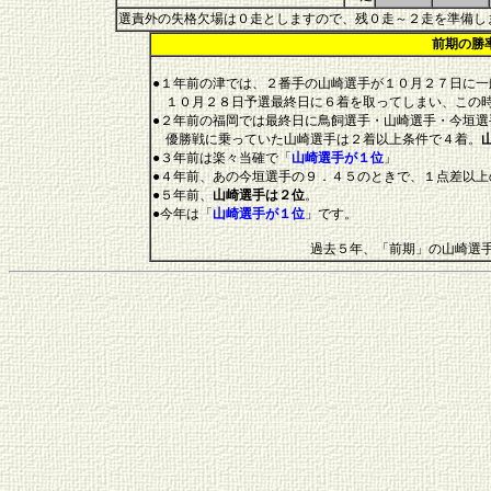
選責外の失格欠場は０走としますので、残０走～２走を準備し
前期の勝
●１年前の津では、２番手の山崎選手が１０月２７日に一
１０月２８日予選最終日に６着を取ってしまい、この時
●２年前の福岡では最終日に鳥飼選手・山崎選手・今垣
優勝戦に乗っていた山崎選手は２着以上条件で４着。
●３年前は楽々当確で「
山崎選手が１位
」
●４年前、あの今垣選手の９．４５のときで、１点差以上
●５年前、
山崎選手は２位
。
●今年は「
山崎選手が１位
」です。
過去５年、「前期」の山崎選手は２位４回。