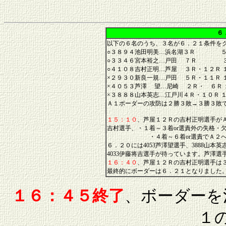
６
以下の６名のうち、３名が６．２１条件を
○３８９４池田明美…浜名湖３Ｒ ５
○３３４６宮本裕之…戸田 ７Ｒ ３
○４１０８吉村正明…芦屋 ３Ｒ・１２Ｒ 
×２９３０新良一規…戸田 ５Ｒ・１１Ｒ 
×４０５３芦澤 望…尼崎 ２Ｒ・ ６Ｒ
×３８８８山本英志…江戸川４Ｒ・１０Ｒ 
Ａ１ボーダーの攻防は２勝３敗→３勝３敗
１５：１０
、芦屋１２Ｒの吉村正明選手が
吉村選手、・１着～３着or選責外の失格・
・４着～６着or選責でＡ２へ。そ
６．２０には4053芦澤望選手、3888山本英
4033伊藤将吉選手が待っています。芦澤
１６：４０
、芦屋１２Ｒの吉村正明選手は
最終的にボーダーは６．２１となりました
１６：４５終了
、ボーダー
１