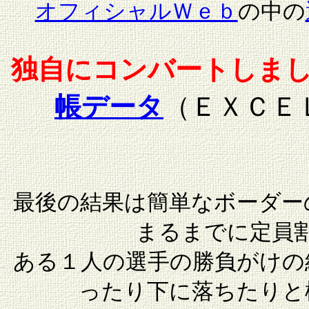
オフィシャルＷｅｂ
の中の
独自にコンバートしま
帳データ
（ＥＸＣＥ
最後の結果は簡単なボーダー
まるまでに定員
ある１人の選手の勝負がけの
ったり下に落ちたりと