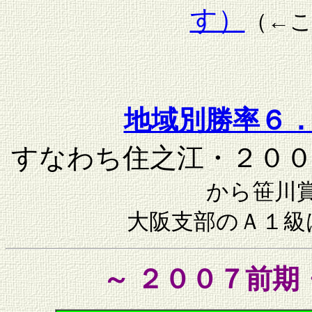
す）
（←
地域別勝率６
すなわち住之江・２００
から笹川
大阪支部のＡ１級
～ ２００７前期