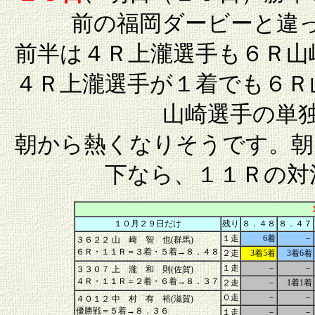
前の福岡ダービーと違
前半は４Ｒ上瀧選手も６Ｒ山
４Ｒ上瀧選手が１着でも６Ｒ
山崎選手の単
朝から熱くなりそうです。朝
下なら、１１Ｒの対
１０月２９日だけ
残り
８．４８
８．４７
１走
6着
－
３６２２ 山 崎 智 也(群馬)
６Ｒ・１１Ｒ＝３着・５着→８．４８
２走
3着5着
3着6着
１走
－
－
３３０７ 上 瀧 和 則(佐賀)
４Ｒ・１１Ｒ＝２着・６着→８．３７
２走
－
1着1着
０走
－
－
４０１２ 中 村 有 裕(滋賀)
優勝戦＝５着→８．３６
１走
－
－