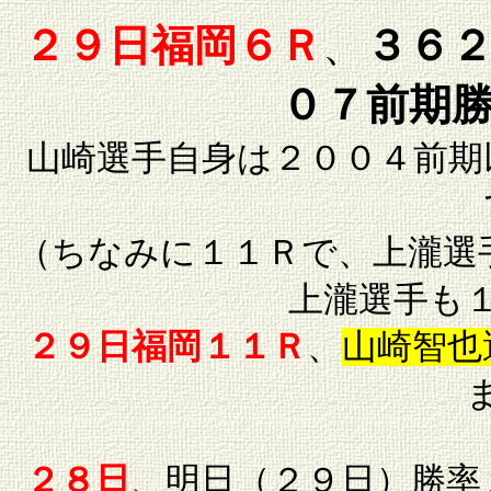
２９日福岡６Ｒ
、
３６
０７前期
山崎選手自身は２００４前期
（ちなみに１１Ｒで、上瀧選手
上瀧選手も
２９日福岡１１Ｒ
、
山崎智也
２８日
、明日（２９日）勝率