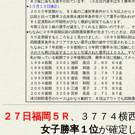
Ｂ２級に落ちる選手が出ています。（２点台の選手はＢ１勝率ボ
●
１０月１２日修正）
２００５年前期から、Ｂ１級の二連対率条件が１５％以上から１
以前と比べて勝率３点未満＆連対率条件等クリア選手が現われや
Ｂ１定員割れの可能性が少なく微妙な状況でもあります。
今期２点Ｂ１級の選手が誕生してくれると面白いのですが…。そ
●ちなみに０６年前期以前の四期通算勝率が生きていたときは、四
５０走突破するところをよく見かけました。（※９５前期以前は
四期通算条件をクリアできない選手は期の途中で引退されること
ちなみに９７年前期～０６後期の１０年間で勝率８項に抵触した
そのうち再び出走することなく引退された選手は１０３人。
すな
私が知っている範囲で９２年後期以降、勝率８項に抵触して６ヶ
１９９４前期 ３５６１ 池田 真治 ２．８０ ６４走
１９９５前期 ３５１５ 漆林 和徳 ２．９５ ６６走
１９９５後期 ３６６５ 馬場 隆浩 ２．７９ ７２走
１９９９前期 ２１５９ 遊佐 明雄 ２．３２ ７２走
２００４後期 ３７５８ 津川 和郎 ２．９９ ６９走
２００５前期 ３１１６ 三浦 星子 ２．７５ ８０走
２００６後期 ３２５９ 宮井 良昌 ２．７１ ８７走
津川和郎選手のケースはかなり劇的で、８項はアウトでも四期通
２７日福岡５Ｒ
、３７７４横
女子勝率１位
が確定