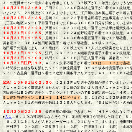
Ａ１の定員オーバー最大３名を考慮しても５．３７以下がＢ１確定になりそうな
１０月３１日１３：５０
、戸田７Ｒ・３３４６宮本裕之選手が３着でＡ１級確定
いよいよ６．２１以上が２９６人まで来ました。江戸川の山本英志選手が２着以
１０月３１日１３：３５
、尼崎７Ｒ・４２２３平井誉志郎選手は無事完走でＢ１
（三国の地区スター）平井選手はすでにＦ休み３０＋６０日分を消化しています
１０月３１日１３：２０
、芦屋６Ｒ・４３３２村上彰一選手この後半は選責失格
１０月３１日１２：５５
、芦屋５Ｒ・２６２４前野聡選手６着でＢ１級確定。Ａ
１０月３１日１１：５５
、尼崎３Ｒ・４０８６寺本重宣選手１着でＡ２級確定。
浜名湖３Ｒ・３８９４池田明美選手１着でＡ１級確定。Ａ１級２９５人。
池田選手の完走により、Ａ１級は６．２０以上で２９７人以上が確実となりまし
１０月３１日１１：２５
、江戸川２Ｒ・３９３４鋤柄貴俊選手１着でＡ２級確定
１０月３１日１１：００
、鳴門１Ｒ・４１１６川田正人選手２着、浜名湖１Ｒ３
１０月３１日江戸川１Ｒ
、４３２２永瀬巧選手が６着で
Ｂ１は３．１３まで当確
８時間前に当確を取り消した２１９２伊達喬選手・３５６５坂本徳克選手のＢ１
２７０１古里良一選手は２着で２連対１回条件クリアです。Ａ１＋Ａ２＋Ｂ１確
緊急）１０月３１日０２：３０
、２２８３内田功選手の登録が消えていました。
Ａ１・Ａ２に全く影響ありません
が、Ｂ１級の定員が１人減りＡ１＋Ａ２＋Ｂ１
内田選手はＢ２確定選手としてカウントしていたのでＢ２確定選手は１４４名→
Ｂ１絶対当確ラインは
Ｂ１＝３．１４
に戻ります
。３．１３の２１９２伊達喬選
Ａ１＋Ａ２＋Ｂ１の当確選手数は１３２９人となります。（Ｂ１級分だけ下の画
１０月３０日２２：３５
、最終日用の準備ができました。（ＨＴＭＬ化しなくて
●
Ａ１
…６．１９の可能性はなさそうです。池田明美選手が完走した時点で、６．
６．２１以上に３人が入るとボーダーは６．２１になってしまいます。池田明
吉村選手（２・２着）・新良選手（１・２着）・芦澤選手（１・１着）・山本英
６．２１の可能性４０％、６．２０の可能性６０％くらい
でしょうか。