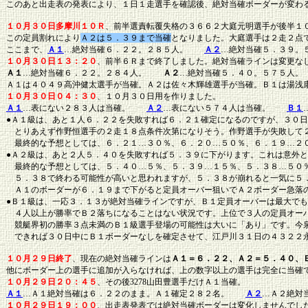
このあと出走表の発表により、１日１走選手を確認後、絶対当確ボーダーが変わ
１０月３０日多摩川１０Ｒ
、前半選責転覆失格の３６６２大庭元明選手が後半１
この定員割れにより
Ａ２は５．３９まで当確
となりました。大庭選手は２走２点
ここまで、
Ａ１
…絶対当確６．２２。２８５人。
Ａ２
…絶対当確５．３９
１０月３０日１３：２０
、前半６Ｒまで終了しました。絶対当確ラインは変更な
Ａ１
…絶対当確６．２２。２８４人。
Ａ２
…絶対当確５．４０。５７５
Ａ１は４０４９高沖健太選手が当確。Ａ２は佐々木輝雄選手が当確。Ｂ１は湯浅
１０月３０日０４：３０
、１０月３０日用を作りました。
Ａ１
…表にない２８３人は当確。
Ａ２
…表にない５７４人は当確。
Ｂ１
●Ａ１級は、あと１人６．２２を失敗すれば６．２１確定になるのですが、３０
とりあえず作野恒選手の２走１８点条件次第になりそう。作野選手が失敗して２
最終的な予想としては、６．２１…３０％、６．２０…５０％、６．１９…２
●Ａ２級は、あと２人５．４０を失敗すれば５．３９に下がります。これは意外
最終的な予想としては、５．４０…５％、５．３９…１５％、５．３８…５０％
５．３８で終わる可能性が高いと思われますが、５．３８が崩れると一気に５
Ａ１のボーダーが６．１９まで下がると定員オーバー狙いでＡ２ボーダー急落
●Ｂ１級は、一応３．１３が絶対当確ラインですが、Ｂ１定員オーバーは最大で
４人以上が勝率でＢ２落ちになることはない状況です。上位で３人の定員オー
競艇界初の勝率３点未満のＢ１級選手登場の可能性は大いに「あり」です。今
できれば３０日中にＢ１ボーダーなしを確定させて、江戸川３１日の４３２２
１０月２９日終了
、現在の絶対当確ラインは
Ａ１＝６．２２、Ａ２＝５．４０、
他にボーダー上の選手に追加が入らなければ、上の数字以上の選手は完全に当確
１０月２９日２０：４５
、その後3278山田豊選手だけＡ１当確。
Ａ１
…Ａ１絶対当確は６．２２のまま。Ａ１確定２８２名。
Ａ２
…Ａ２絶対
１０月２９日１９：００
、出走表発表では絶対当確ボーダーは変化しませんでし