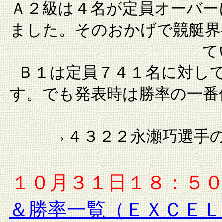
Ａ２級は４名が定員オーバー
ました。そのおかげで競艇界
て
Ｂ１は定員７４１名に対し
す。でも発表時は勝率の一番
→４３２２永瀬巧選手
１０月３１日１８：５
＆勝率一覧（ＥＸＣＥ