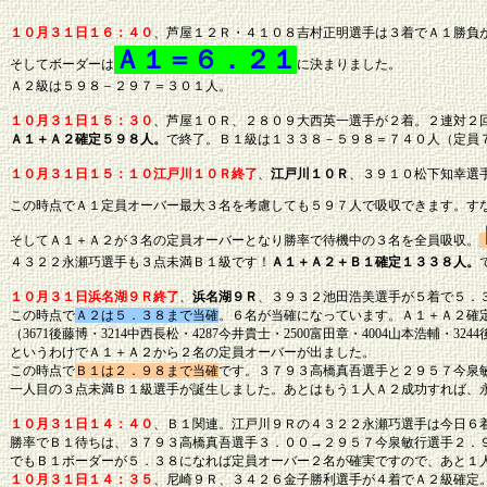
１０月３１日１６：４０
、芦屋１２Ｒ・４１０８吉村正明選手は３着でＡ１勝負
Ａ１＝６．２１
そしてボーダーは
に決まりました。
Ａ２級は５９８－２９７＝３０１人。
１０月３１日１５：３０
、芦屋１０Ｒ、２８０９大西英一選手が２着。２連対２
Ａ１＋Ａ２確定５９８人。
で終了。Ｂ１級は１３３８－５９８＝７４０人（定員
１０月３１日１５：１０江戸川１０Ｒ終了
、
江戸川１０Ｒ
、３９１０松下知幸選
この時点でＡ１定員オーバー最大３名を考慮しても５９７人で吸収できます。す
そしてＡ１＋Ａ２が３名の定員オーバーとなり勝率で待機中の３名を全員吸収。
４３２２永瀬巧選手も３点未満Ｂ１級です！
Ａ１＋Ａ２＋Ｂ１確定１３３８人。
１０月３１日浜名湖９Ｒ終了
、
浜名湖９Ｒ
、３９３２池田浩美選手が５着で５．
この時点で
Ａ２は５．３８まで当確
。６名が当確になっています。Ａ１＋Ａ２確
（3671後藤博・3214中西長松・4287今井貴士・2500富田章・4004山本浩輔・3
というわけでＡ１＋Ａ２から２名の定員オーバーが出ました。
この時点で
Ｂ１は２．９８まで当確
です。３７９３高橋真吾選手と２９５７今泉
一人目の３点未満Ｂ１級選手が誕生しました。あとはもう１人Ａ２成功すれば、
１０月３１日１４：４０
、Ｂ１関連。江戸川９Ｒの４３２２永瀬巧選手は今日６
勝率でＢ１待ちは、３７９３高橋真吾選手３．００→２９５７今泉敏行選手２．
でもＢ１ボーダーが５．３８になれば定員オーバー２名が確実ですので、あと１
１０月３１日１４：３５
、尼崎９Ｒ、３４２６金子勝利選手が４着でＡ２級確定