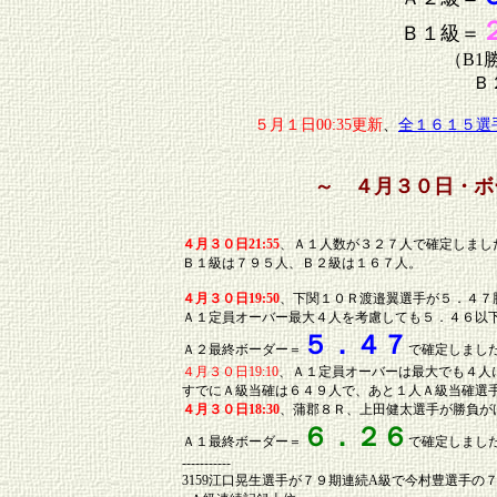
Ｂ１級＝
（B1
Ｂ
５月１日00:35更新
、
全１６１５選
～ ４月３０日・ボ
４月３０日21:55
、Ａ１人数が３２７人で確定しまし
Ｂ１級は７９５人、Ｂ２級は１６７人。
４月３０日19:50
、下関１０Ｒ渡邉翼選手が５．４７
Ａ１定員オーバー最大４人を考慮しても５．４６以
５．４７
Ａ２最終ボーダー＝
で確定しまし
４月３０日19:10
、Ａ１定員オーバーは最大でも４人
すでにＡ級当確は６４９人で、あと１人Ａ級当確選
４月３０日18:30
、蒲郡８Ｒ、上田健太選手が勝負が
６．２６
Ａ１最終ボーダー＝
で確定しまし
-----------
3159江口晃生選手が７９期連続A級で今村豊選手