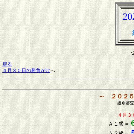
2
（2
戻る
４月３０日の勝負がけ
へ
～ ２０２
級別審査
４月３
Ａ１級＝
Ａ２級＝