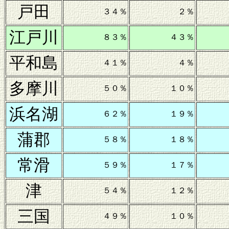
戸田
３４％
２％
江戸川
８３％
４３％
平和島
４１％
４％
多摩川
５０％
１０％
浜名湖
６２％
１９％
蒲郡
５８％
１８％
常滑
５９％
１７％
津
５４％
１２％
三国
４９％
１０％