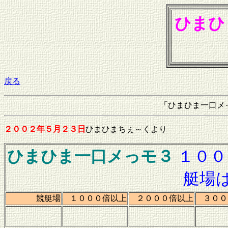
ひまひ
戻る
「ひまひま一口メ
２００２年５月２３日
ひまひまちぇ～くより
ひまひま一口メっモ３
１００
艇場
競艇場
１０００倍以上
２０００倍以上
３００