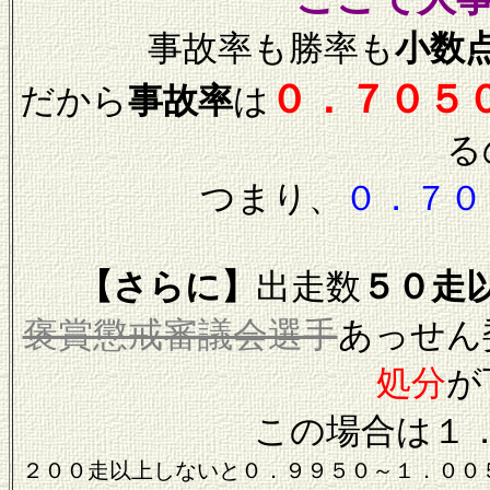
事故率も勝率も
小数
０．７０５
だから
事故率
は
る
つまり、
０．７０
【さらに】
出走数
５０走
褒賞懲戒審議会選手
あっせん
処分
が
この場合は１
２００走以上しないと０．９９５０～１．００