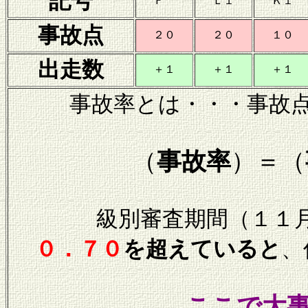
記号
Ｆ
Ｌ１
Ｋ１
事故点
２０
２０
１０
出走数
＋１
＋１
＋１
事故率とは・・・事故
（
事故率
）＝（
級別審査期間（１１月
０．７０
を超えていると
、
ここで大