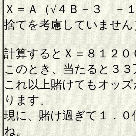
Ｘ＝Ａ（√４Ｂ－３ －
捨てを考慮していません
計算するとＸ＝８１２０
このとき、当たると３３
これ以上賭けてもオッズ
ります。
現に、賭け過ぎて１．０
ね。