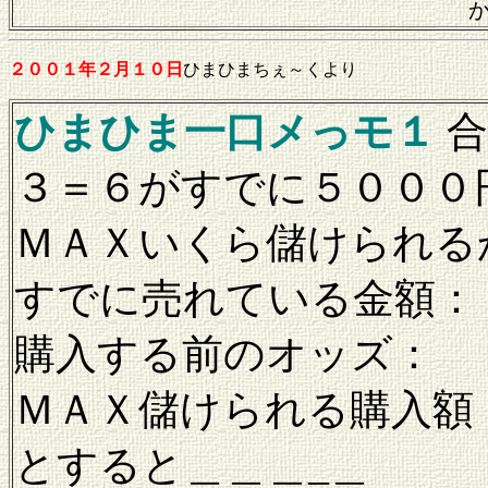
２００１年２月１０日
ひまひまちぇ～くより
ひまひま一口メっモ１
合
３＝６がすでに５０００
ＭＡＸいくら儲けられる
すでに売れている金額：
購入する前のオッズ：
ＭＡＸ儲けられる購入額
とすると＿＿＿_＿