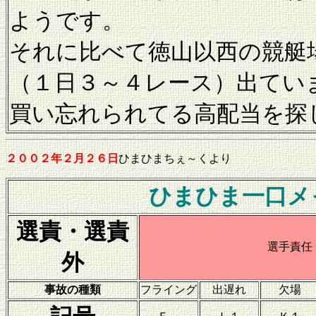
ようです。
それに比べて徳山以西の競艇
（１日３～４レース）出てい
買い忘れられてる高配当を探
２００２年２月２６日
ひまひまちぇ～くより
ひまひま一口メ
選責・選責
選手責任
外
事故の種類
フライング
出遅れ
欠場