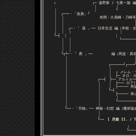
↓ ┌─ 遠野家 / 七夜一族 編（「“魔”
｜ 
｜ ｜ └ ├ 遠野槙久(-)
｜ ┌───・「血族」┘ ｜ ｜ └
｜ ｜ 有間・久我峰・刀崎等、遠野の分家筋(
｜ ｜ ｜ ├───┴ 翡翠
｜ ｜ ｜ ｜ ├ 時南宗玄
｜ ｜ ┌─・「 昼 」── 日常生活 編（学校・
｜ ｜ ｜ ｜ ├── 遠野秋
└─┤ ｜ ｜ ├ 遠野志貴(9
｜ ｜ └─────────────┼ 乾
｜ ｜ ├ 月姫蒼香＆三澤
｜ ｜ ├ 瀬尾晶(
｜ ｜ └ 弓塚さつき(2
└┬┴─・「 夜 」── 編（死徒・真祖・埋葬機関
｜ ｜ ｜ ├─────｜
｜ ｜ └─────アルクェイド
｜ ┌──────┘┌───┘ ↑｜｜｜└
｜ ｜ ｜ ｜｜｜｜ ｜ ┌
｜ ｜ ┌ メレム・ソロモン(-)─○─┤
｜ ｜ ├─ ネロ・カオス(7)←──×┘｜｜
｜ ┌──┤ ├── アルトルージュ(-)───
｜ ｜ ｜ ├─── ロア(-)─────────
｜ ｜ ｜ ├───── 死徒二
｜ ｜ └─┤ └─
｜ ｜ ├───── 朱い月
｜ ｜ ｜ └─×── 魔道元帥ゼ
｜ ｜ └──────────────┘ 
｜ ｜ 
└──・「月蝕」── 神秘・幻想 編（魔術協会、魔法
｜ 
└─→
[ 月姫 II. / 
└──────