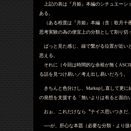
上記の表は『月姫』本編のシチュエーショ
ある。
（ある程度は『月姫』本編（含：歌月十夜
思考実験の為の便宜上の分類として割り切
ぱっと見た感じ、線で繋がる位置が近いと
思える。
それに（今回は時間的な余裕が無くASCII
る話を見つけ易い／考え出し易いだろう。
きちんと色分けし、Markupし直して更に
の発想を支援する「無いよりは有ると面白
おぉ、これだけなら〝ナイス思いつきだ、
──が、肝心な本題（必要な分類・より扱