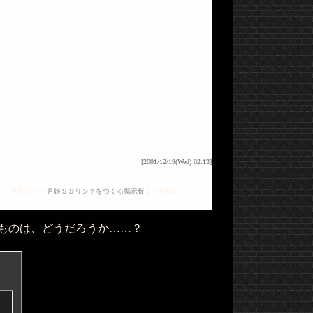
[2001/12/19(Wed) 02:13]
 氏、神乃 氏――
月姫ＳＳリンクをつくる掲示板
より抜粋]
ものは、どうだろうか……？