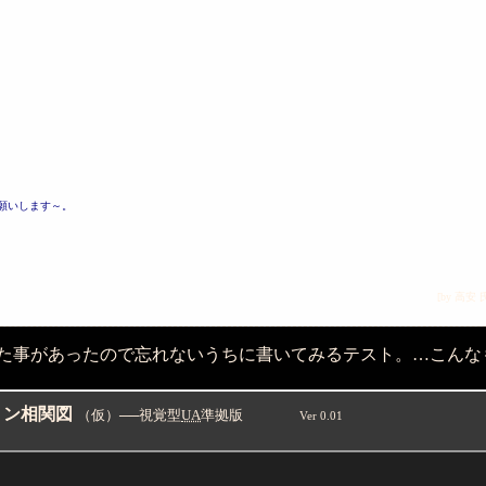
願いします～。
[by 高安
た事があったので忘れないうちに書いてみるテスト。…こんな
ョン相関図
（仮）──視覚型
UA
準拠版
Ver 0.01