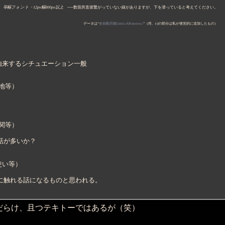
等幅フォント・12px
幅800px以上
──数箇所直接繋がっていない線がありますが、下を潜っていると考えてください。
データは“
全自動月姫Links-Albatoross-
”（尚、(-)の部分は私が便宜的に追加したもの）
に由来するシチュエーション一般
街地等）
関等）
話が多いか？
使い等）
に触れる話になるものと思われる。
らけ、且つテキトーではあるが（笑）