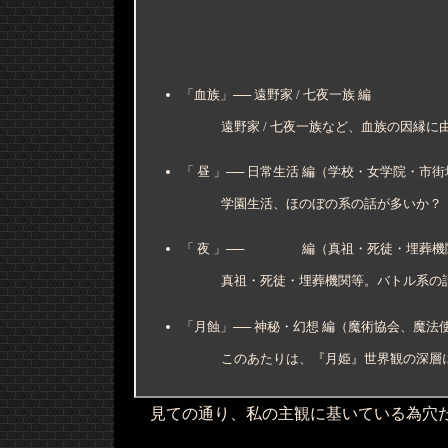
「血族」── 遠野家 / 七夜一族 編
遠野家 / 七夜一族など、血族の因縁
「 昼 」── 日常生活 編（学校・女学院・市
学園生活、ほのぼの系の話が多いか？
「 夜 」── 編（真祖・死徒・埋葬機
真祖・死徒・埋葬機関等。バトル系の
「月蝕」── 神秘・幻想 編（魔術協会、魔法
このあたりは、『月姫』世界観の深層
見ての通り、私の主観に基いている為穴だ