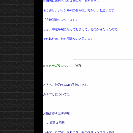
技術的には何もありませんが、見た目として。
もう少し、ジャンル別の幅が広い方がいいと思います。
『月姫関連リンク（３）』
とか、中途半端になってしまっているのが目だったので。
それ以外は、何ら問題ないと思います。
[17]
カテゴリについて
-
神乃
どうも、神乃％CGIお手伝いです。
カテゴリについては
月姫蒼香＆三澤羽居
→ 蒼香＆羽居
シキ君とロア君。それに朱い月のブリュンスタッド様