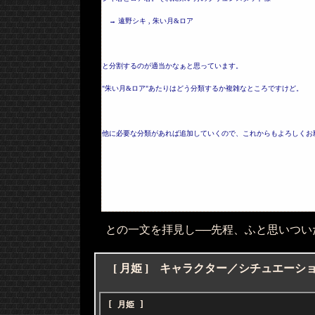
→ 遠野シキ , 朱い月&ロア
と分割するのが適当かなぁと思っています。
"朱い月&ロア"あたりはどう分類するか複雑なところですけど。
他に必要な分類があれば追加していくので、これからもよろしくお
との一文を拝見し──先程、ふと思いつい
[ 月姫 ] キャラクター／シチュエーシ
[ 月姫 ]