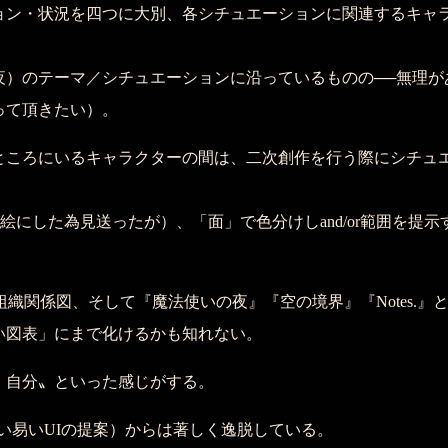
ン・状況を四つに大別、各シチュエーションに関連するキャ
）のテーマ／シチュエーションに沿っているものの──無理が
って頂きたい）。
ころにいるキャラクターの間は、二次創作を行う際にシチュ
絵にした為見送ったが）、「面」で色分けしand/or範囲を提
組織関係図、そして『魔法使いの夜』『空の境界』『Notes.
い図表」にまで化けるかも知れない。
自分〟といった感じがする。
い易いUIの提案）からは著しく逸脱している。