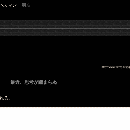
わスマン→
朋友
http://www.interq.or.j
最近、思考が纏まらぬ
される。