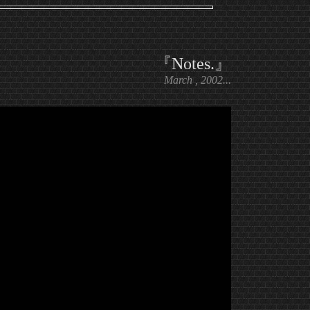
『Notes.』
March , 2002...