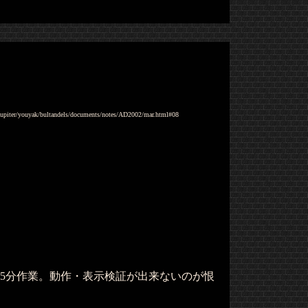
p/jupiter/youyak/bultandels/documents/notes/AD2002/mar.html#08
15分作業。動作・表示検証が出来ないのが恨