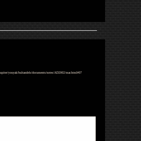
p/jupiter/youyak/bultandels/documents/notes/AD2002/mar.html#07