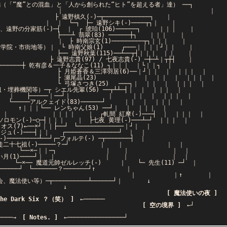
との混血」と「人から創られた“ヒト”を超える者」達） ──┐
｜ ｜ ｜
─┬─────────────┐ ｜
─┐ ├─ 遠野シキ(-)────┬┐｜ ｜
-)─┤ ｜ ┌ 琥珀(106)──────┐ ｜｜｜ ｜
(83) ──────┼┐ ｜｜｜ ｜
(1)─────────┬┐｜｜｜ ｜
女学院・市街地等）｜ └ 時南父娘(1) ┌───｜｜｜｜┘｜｜ ｜
葉(115)──┴──┬┤｜｜｜ ｜｜ ｜
7) / 七夜志貴(-) ─┼─┴｜┬┼┤ ｜
有彦＆一子＆ななこ(11) ┐｜｜｜ ｜└｜｜┐ ｜
羽居(6)──｜┘｜｜ ｜ ｜｜｜ ｜
23) ｜ ｜｜ ｜ ｜｜｜ ｜
5) ───┐｜ ｜｜ ｜ ｜｜｜ ｜
等）─┬ シエル先輩(56) ──┬┴┴─┤｜ ｜ ｜｜｜ ｜
──┘｜ ｜ ｜｜ ｜ ｜｜｜ ｜
(83)──────┘ ｜｜ ｜ ｜｜｜ ｜
── レンちゃん(53) ──┘｜ ｜ ｜｜｜ ｜
軋間 紅摩(-)───┤ ｜ ｜｜｜ ｜
｜｜｜ ｜ ├七夜 黄理(-)───┴─┘ ｜｜｜ ｜
├──┘ └─────────────｜┘｜ ｜
┤｜｜ ┌───────────────┘ ｜ ｜
┴──┘┌─フォルテ(-) ─┬───────┤ ｜
十七祖(-)─────？─┘ ｜ ｜ ｜ ｜
─×─｜｜─┐ ｜ ｜ ｜ ｜
(1)────┘｜ ｜ ｜ ｜ ｜ ｜
ルレッチ(-) ｜ └─ 先生(11) ─┘ ｜
└───────？───────┘↑ ｜
｜ ｜↑ ｜
使い等）─┬──────────┴──────┘｜ ↓
↓
｜
[ 魔法使いの夜 ]
The Dark Six ？（笑） ]
←──────
[ 空の境界 ]
←┘
｜
─→
[ Notes. ]
←────────────────┘