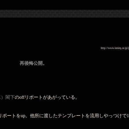
http://www.interq.or.j
再
後悔
公開。
/RK）閣下
のoffリポートがあがっている。
リポートをup。他所に渡したテンプレートを流用しやっつけで