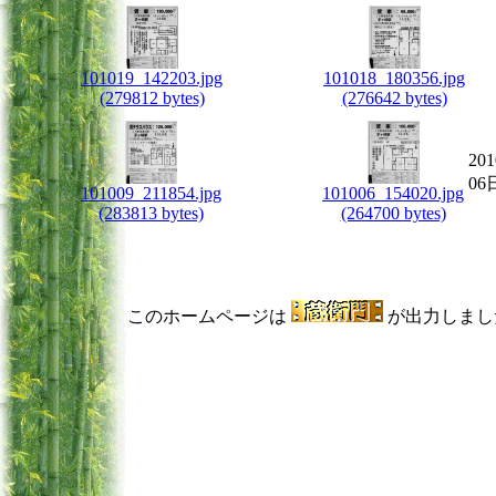
101019_142203.jpg
101018_180356.jpg
(279812 bytes)
(276642 bytes)
20
0
101009_211854.jpg
101006_154020.jpg
(283813 bytes)
(264700 bytes)
このホームページは
が出力しまし