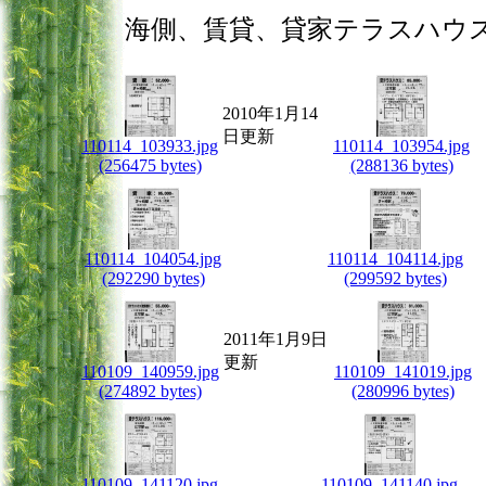
海側、賃貸、貸家テラスハウ
2010年1月14
日更新
110114_103933.jpg
110114_103954.jpg
(256475 bytes)
(288136 bytes)
110114_104054.jpg
110114_104114.jpg
(292290 bytes)
(299592 bytes)
2011年1月9日
更新
110109_140959.jpg
110109_141019.jpg
(274892 bytes)
(280996 bytes)
110109_141120.jpg
110109_141140.jpg