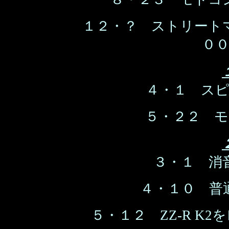
１２・？ ストリート
０
４・１ ス
５・２２ 
３・１ 消
４・１０ 普
５・１２ ZZ-R K