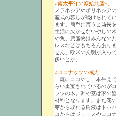
○南太平洋の原始共産制
メラネシアやポリネシア
産式の暮しが続けられて
ます。簡単に言うと酋長
生活に欠かせないやしの
や魚、農産物はみんなの
レスなどはもちろんあり
せん。欧米の文明が入っ
多いとか。
○ココナッツの威力
「庭にココやし一本生え
らい重宝されているのが
ッツの木。幹や茎は家の
材料となります。また花
芽から取れる樹液はトゥ
コからはジュースやココ