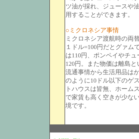
ツ油が採れ、ジュースや
用することができます。
○ミクロネシア事情
ミクロネシア渡航時の両
１ドル=100円だとグァム
は110円、ポンペイやチュ
120円。また物価は離島と
流通事情から生活用品は
のように10ドル以下のゲ
トハウスは皆無、ホームス
で家賃も高く空きが少な
境です。