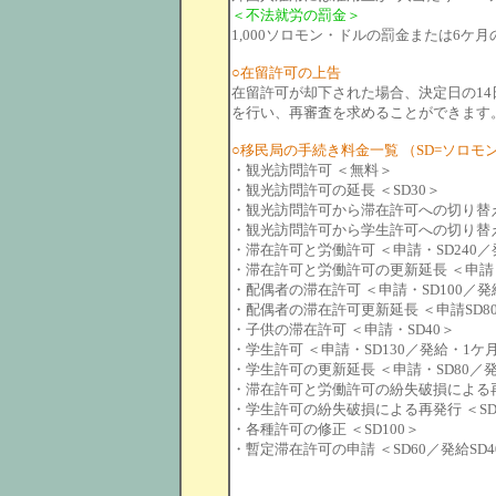
＜不法就労の罰金＞
1,000ソロモン・ドルの罰金または6ケ
○在留許可の上告
在留許可が却下された場合、決定日の14
を行い、再審査を求めることができます
○移民局の手続き料金一覧 （SD=ソロモ
・観光訪問許可 ＜無料＞
・観光訪問許可の延長 ＜SD30＞
・観光訪問許可から滞在許可への切り替え 
・観光訪問許可から学生許可への切り替え 
・滞在許可と労働許可 ＜申請・SD240／発
・滞在許可と労働許可の更新延長 ＜申請・S
・配偶者の滞在許可 ＜申請・SD100／発
・配偶者の滞在許可更新延長 ＜申請SD8
・子供の滞在許可 ＜申請・SD40＞
・学生許可 ＜申請・SD130／発給・1ケ月
・学生許可の更新延長 ＜申請・SD80／発
・滞在許可と労働許可の紛失破損による再発
・学生許可の紛失破損による再発行 ＜SD
・各種許可の修正 ＜SD100＞
・暫定滞在許可の申請 ＜SD60／発給SD4