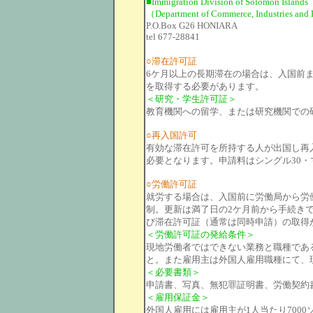
■Immigration Division of Solomon Islands
（Department of Commerce, Industries an
P.O.Box G26 HONIARA
tel 677-28841
○滞在許可証
6ケ月以上の長期滞在の場合は、入国前
を取得する必要があります。
＜研究・学生許可証＞
教育機関への留学、または研究機関での
○再入国許可
有効な滞在許可を所持する人が出国し再
必要となります。申請料はシングル30・
○労働許可証
就労する場合は、入国前に労働局から労
制。更新は満了日の2ケ月前から手続き
び滞在許可証（通常は同時申請）の取得
＜労働許可証の発給条件＞
現地労働者ではできない業務と職種であ
と。また雇用主は外国人雇用職種にて、
＜必要書類＞
申請書、写真、無犯罪証明書、労働契約
＜雇用保証金＞
外国人雇用には雇用主が1人当たり700