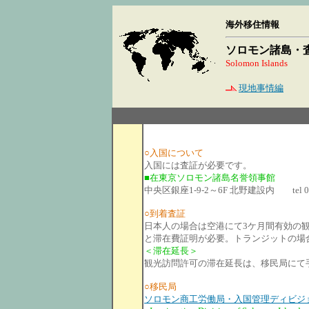
海外移住情報
ソロモン諸島・
Solomon Islands
現地事情編
○入国について
入国には査証が必要です。
■在東京ソロモン諸島名誉領事館
中央区銀座1-9-2～6F 北野建設内 tel 03-
○到着査証
日本人の場合は空港にて3ケ月間有効の
と滞在費証明が必要。トランジットの場
＜滞在延長＞
観光訪問許可の滞在延長は、移民局にて
○移民局
ソロモン商工労働局・入国管理ディビジ