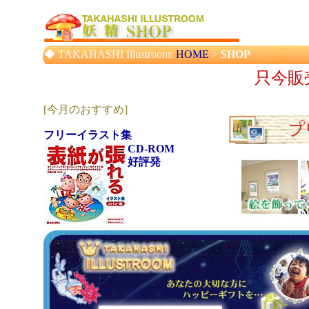
◆ TAKAHASHI Illustroom:
HOME
>
SHOP
只今販
[今月のおすすめ]
フリーイラスト集
CD-ROM
好評発