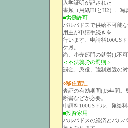
入学証明が記された
書類（用紙H1とH2）、写
■労働許可
バルバドスで供給不可能な
用主が申請手続きを
行います。申請料100US
ケ月。
尚、小売部門の就労は不可
＜不法就労の罰則＞
罰金、懲役、強制送還の対
○移住査証
査証の有効期間は5年間。
断書などが必要。
申請料100USドル、発給料
■投資家用
バルバドスの経済とバルバ
象となります。