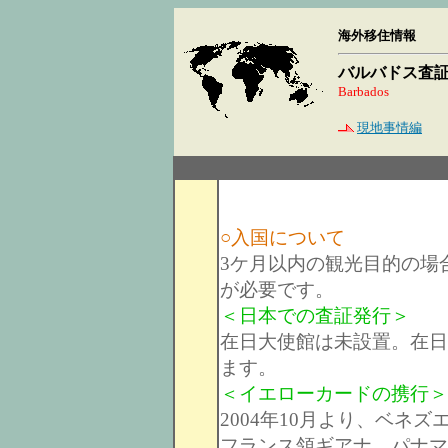
海外移住情報
バルバドス査
Barbados
現地事情編
○入国について
3ケ月以内の観光目的の場
が必要です。
＜日本での査証発行＞
在日大使館は未設置。在日
ます。
＜イエローカードの携行＞
2004年10月より、ベネ
フランス領ギアナ、パナマ