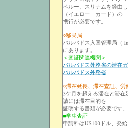
ペルー、スリナムを経由し
（イエロー カード）の
携行が必要です。
○移民局
バルバドス入国管理局（ Immig
にあります。
＜査証関連機関＞
バルバドス外務省の滞在ガ
バルバドス外務省
○滞在延長、滞在査証、労
3ケ月を超える滞在と滞在
請には滞在目的を
証明する書類が必要です。
■学生査証
申請料はUS100ドル、発