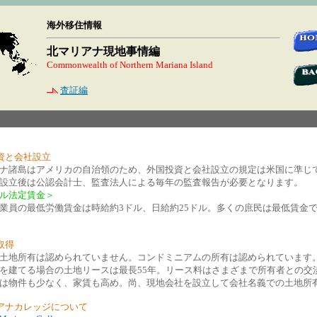
海外移住情報
北マリアナ現地事情編
Commonwealth of Northern Mariana Island
査証編
資と会社設立
ナ諸島はアメリカの自治領のため、外国投資と会社設立の規定は米国に準じ
設立後は公認会計士、監査法人による毎年の監査報告が必要となります。
ル法定賃金＞
業員の最低労働賃金は時給約3ドル、日給約25ドル。多くの庶民は最低賃金
取得
土地所有は認められていません。コンドミニアムの所有は認められています
を建てる場合の土地リースは最長55年。リース料はさまざまで所有者との交
は物件も少なく、家賃も高め。尚、現地会社を設立して会社名義での土地所
アナカレッジについて