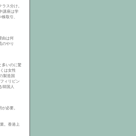
クラス分け。
中講座は学
や株取引、
理由は何
流のやり
と多いのに驚
多くは女性
＞の製造国
、フィリピン
る韓国人
明が必要。
営業。香港上