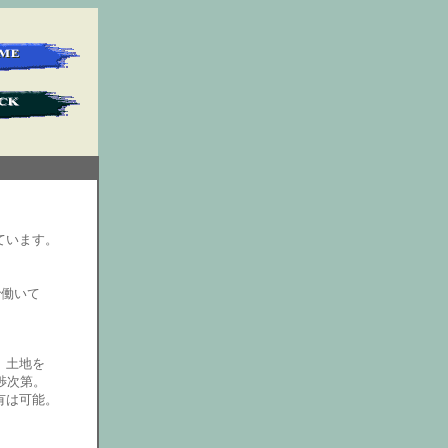
ています。
で働いて
。土地を
渉次第。
有は可能。