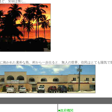
ほど、安宿は無し。
に抱かれた素朴な島。村から一歩出ると、無人の世界。住民はとても陽気で
■政府機関