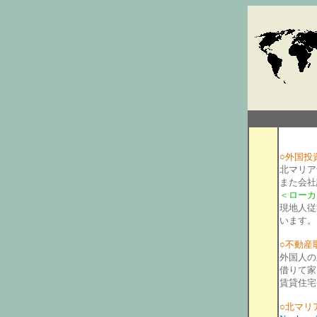
○外国投
北マリア
また会社
＜ローカ
現地人従
います。
○不動産
外国人の
借りて家
賃貸住宅
○北マリ