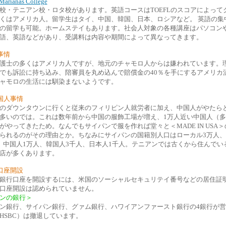
Marianas College
校・テニアン校・ロタ校があります。英語コースはTOEFLのスコアによって
くはアメリカ人。留学生はタイ、中国、韓国、日本、ロシアなど。 英語の集
の留学も可能。ホームステイもあります。社会人対象の各種講座はパソコン
語、英語などがあり、受講料は内容や期間によって異なってきます。
事情
護士の多くはアメリカ人ですが、地元のチャモロ人からは嫌われています。
でも訴訟に持ち込み、陪審員を丸め込んで賠償金の40％を手にするアメリカ
ャモロの生活には馴染まないようです。
国人事情
のダウンタウンに行くと従来のフィリピン人就労者に加え、中国人がやたら
多いのでは。これは数年前から中国の服飾工場が増え、1万人近い中国人（
がやってきたため。なんでもサイパンで服を作れば堂々と＜MADE IN USA
られるのがその理由とか。ちなみにサイパンの国籍別人口はローカル3万人
、中国人1万人、韓国人3千人、日本人1千人。テニアンでは古くから住んでい
店が多くあります。
口座開設
銀行口座を開設するには、米国のソーシャルセキュリテイ番号などの居住証
口座開設は認められていません。
ンの銀行＞
ン銀行、サイパン銀行、グァム銀行、ハワイアンファースト銀行の4銀行が
HSBC）は撤退しています。