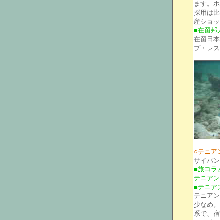
ます。ホ
採用は比
産ショッ
■在留邦
在留日本
プ・レス
○テニア
サイパン
■旅コラ
テニアン
■テニア
テニアン
少なめ。
系で、宿