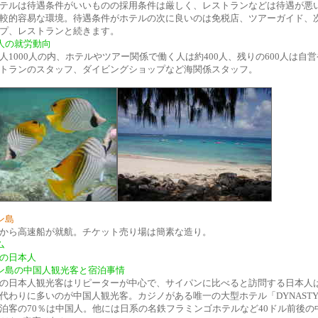
テルは待遇条件がいいものの採用条件は厳しく、レストランなどは待遇が悪
較的容易な環境。待遇条件がホテルの次に良いのは免税店、ツアーガイド、
プ、レストランと続きます。
人の就労動向
人1000人の内、ホテルやツアー関係で働く人は約400人、残りの600人は自
トランのスタッフ、ダイビングショップなど海関係スタッフ。
ン島
から高速船が就航。チケット売り場は簡素
な造り。
ム
の日本人
ン島の中国人観光客と宿泊事情
の日本人観光客はリピーターが中心で、サイパンに比べると訪問する日本人
代わりに多いのが中国人観光客。カジノがある唯一の大型ホテル「DYNAST
泊客の70％は中国人。他には日系の名鉄フラミンゴホテルなど40ドル前後の