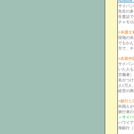
Northern 
サイパン
先生の多
生査証で
チャモロ
○弁護士
現地の弁
でもかん
方で、チ
○在留外
サイパン
いた人も
労働者）
名がつけ
人1万人
経営の商
○銀行と
外国人が
旅行者の
＜サイパ
ハワイア
海銀行（