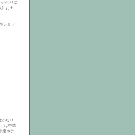
いかわりに
次にお土
営やショッ
はかなり
Y」は中華
中級ホテ