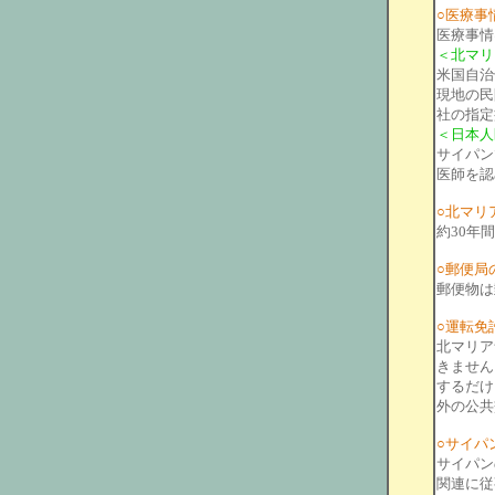
○医療事
医療事情
＜北マリ
米国自治
現地の民
社の指定
＜日本人
サイパン
医師を認
○北マリ
約30年
○郵便局
郵便物は
○運転免
北マリア
きません
するだけ
外の公共
○サイパ
サイパン
関連に従