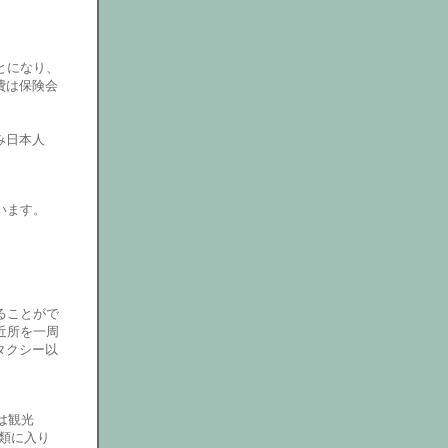
とになり、
費は保険会
み日本人
います。
ることがで
近所を一周
タクシー以
。
は観光
部類に入り