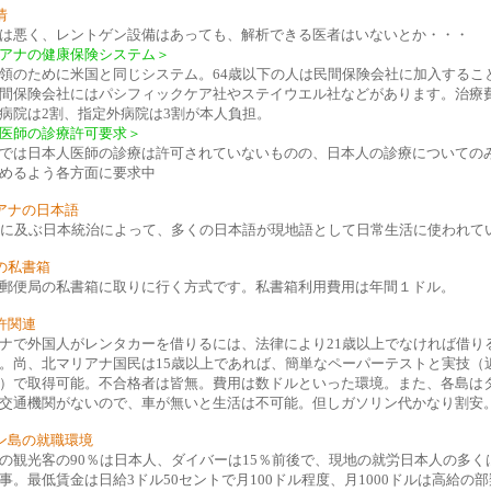
情
は悪く、レントゲン設備はあっても、解析できる医者はいないとか・・・
アナの健康保険システム＞
領のために米国と同じシステム。64歳以下の人は民間保険会社に加入するこ
間保険会社にはパシフィックケア社やステイウエル社などがあります。治療
病院は2割、指定外病院は3割が本人負担。
医師の診療許可要求＞
では日本人医師の診療は許可されていないものの、日本人の診療についての
めるよう各方面に要求中
アナの日本語
間に及ぶ日本統治によって、多くの日本語が現地語として日常生活に使われて
の私書箱
郵便局の私書箱に取りに行く方式です。私書箱利用費用は年間１ドル。
許関連
ナで外国人がレンタカーを借りるには、法律により21歳以上でなければ借り
。尚、北マリアナ国民は15歳以上であれば、簡単なペーパーテストと実技（
）で取得可能。不合格者は皆無。費用は数ドルといった環境。また、各島は
交通機関がないので、車が無いと生活は不可能。但しガソリン代かなり割安
ン島の就職環境
の観光客の90％は日本人、ダイバーは15％前後で、現地の就労日本人の多く
事。最低賃金は日給3ドル50セントで月100ドル程度、月1000ドルは高給の