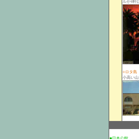
ルが4軒
○ロタ島
小高い山
■日本公館