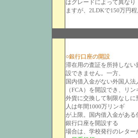
はグレードによって異なり
ますが、2LDKで150万円程
○銀行口座の開設
滞在用の査証を所持しない
設できません。一方、
国内借入金がない外国人法
（FCA）を開設でき、リン
外貨に交換して制限なしに
人は年間1000万リンギ
が上限。国内借入金がある
銀行口座を開設する
場合は、学校発行のレター