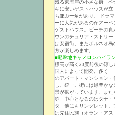
残る東海岸の小さな街。ペ
ギに安いゲストハウスが立
ち並ぶ一角があり、 ドラ
ーに人気があるのがアーペ
ゲストハウス。ビーチの真
ウンのチュリア・ストリー
は安宿街。またボルネオ島
方が楽しめます。
■避暑地キャメロンハイラ
標高が高く20度前後の涼
国人によって開発。多く
のアパート・マンション・
し、統一。街には緑豊かな
景が拡がっています。また
称。中心となるのはタナ・
タ。他にもリングレット、
は先住民族（オラン・アス