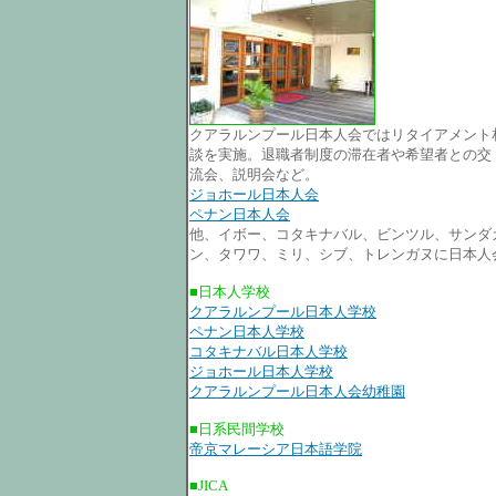
クアラルンプール日本人会ではリタイアメント
談を実施。退職者制度の滞在者や希望者との交
流会、説明会など。
ジョホール日本人会
ペナン日本人会
他、イボー、コタキナバル、ビンツル、サンダ
ン、タワワ、ミリ、シブ、トレンガヌに日本人
■日本人学校
クアラルンプール日本人学校
ペナン日本人学校
コタキナバル日本人学校
ジョホール日本人学校
クアラルンプール日本人会幼稚園
■日系民間学校
帝京マレーシア日本語学院
■JICA