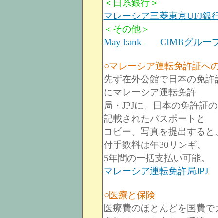
＜日系銀行＞
マレーシア三菱東京UFJ銀
＜その他＞
May bank
CIMBグルー
○マレーシア運転免許証へ
先ず在外公館で日本の免許
にマレーシア運転免許
局・JPJに、日本の免許証
記載されたパスポートと
コピー、写真を提出すると
付手数料は年30リンギ、
5年間の一括支払い可能。
マレーシア運転免許局JPJ
○医療と保険
医療費のほとんどを国費で