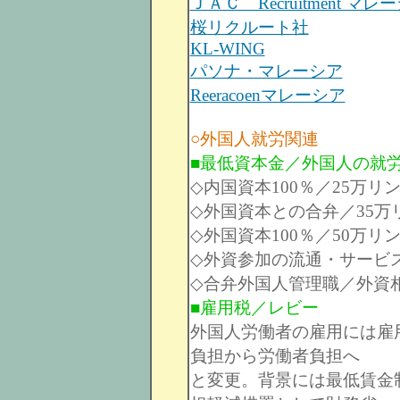
ＪＡＣ Recruitment マレ
桜リクルート社
KL-WING
パソナ・マレーシア
Reeracoenマレーシア
○外国人就労関連
■最低資本金／外国人の就
◇内国資本100％／25万リ
◇外国資本との合弁／35万
◇外国資本100％／50万リ
◇外資参加の流通・サービス
◇合弁外国人管理職／外資相
■雇用税／レビー
外国人労働者の雇用には雇用
負担から労働者負担へ
と変更。背景には最低賃金