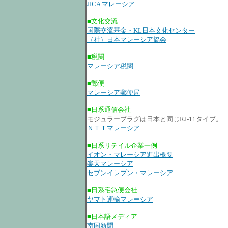
JICA マレーシア
■文化交流
国際交流基金・KL日本文化センター
（社）日本マレーシア協会
■税関
マレーシア税関
■郵便
マレーシア郵便局
■日系通信会社
モジュラープラグは日本と同じRJ-11タイプ。
ＮＴＴマレーシア
■日系リテイル企業一例
イオン・マレーシア進出概要
楽天マレーシア
セブンイレブン・マレーシア
■日系宅急便会社
ヤマト運輸マレーシア
■日本語メディア
南国新聞