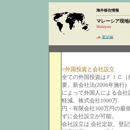
海外移住情報
マレーシア現地
Malaysia
査証編
○外国投資と会社設立
全ての外国投資はＦＩＣ（
要。新会社法(2006年施行)
によって外国人による会社
軽減。株式会社1000万
円・有限会社300万円の
ずに会社設立が可能。
会社設立は 会社定款、登