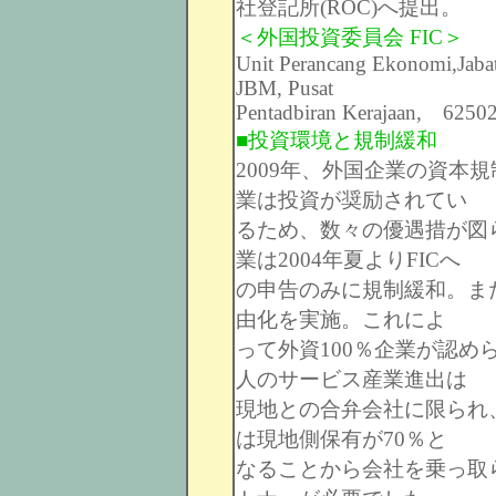
社登記所(ROC)へ提出。
＜外国投資委員会 FIC＞
Unit Perancang Ekonomi,Jaba
JBM, Pusat
Pentadbiran Kerajaan, 6250
■投資環境と規制緩和
2009年、外国企業の資本
業は投資が奨励されてい
るため、数々の優遇措が図
業は2004年夏よりFICへ
の申告のみに規制緩和。また
由化を実施。これによ
って外資100％企業が認
人のサービス産業進出は
現地との合弁会社に限られ
は現地側保有が70％と
なることから会社を乗っ取