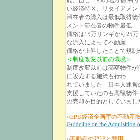
能。但し一部の地方物件(
い経済特区、リタイアメン
滞在者の購入は最低取得物件
メント滞在者の物件最低
価格は15万リンギから25
な流入によって不動産
価格が上昇したことで規制
＜制度改変以前の環境＞
制度改変以前は高額物件が
に販売する施策も行わ
れていました。日本人運営
支援していたのも高額物件
の売却を目的としていまし
○EPU経済企画庁の不動産
Guideline on the Acquisition o
○不動産の登記と費用