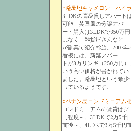
○避暑地キャメロン・ハイ
3LDKの高級貸しアパート
可能。英国風の分譲アパ
ート購入は3LDKで350
はなく、雑貨屋さんなど
が副業で紹介斡旋。2003
看板には、新築アパー
トが8万リンギ（250万円）
いう高い価格が書かれてい
ました。避暑地という希少
っているようです。
○ペナン島コンドミニアム
コンドミニアムの賃貸はグレ
円程度～、3LDKで2万5千
前後～、4LDKで3万5千