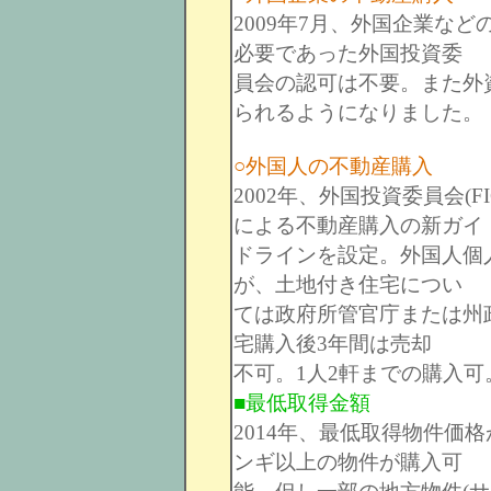
2009年7月、外国企業な
必要であった外国投資委
員会の認可は不要。また外
られるようになりました。
○外国人の不動産購入
2002年、外国投資委員会(
による不動産購入の新ガイ
ドラインを設定。外国人個
が、土地付き住宅につい
ては政府所管官庁または州
宅購入後3年間は売却
不可。1人2軒までの購入可
■最低取得金額
2014年、最低取得物件価格
ンギ以上の物件が購入可