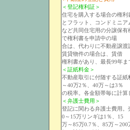
＜登記権利証＞
住宅を購入する場合の権利
とフラット、コンドミニア
など共同住宅用の分譲保有
で権利書を申請中の場
合は、代わりに不動産譲渡
賃貸物件の場合は、賃借
権利書があり、最長99年
＜証紙料金＞
不動産取引に付随する証紙料
～40万2％、40万～は3％
の税率。各金額帯毎に計算
＜弁護士費用＞
登記に関わる弁護士費用。
0～15万リンギは1％、15
万～85万0.7％、85万～2