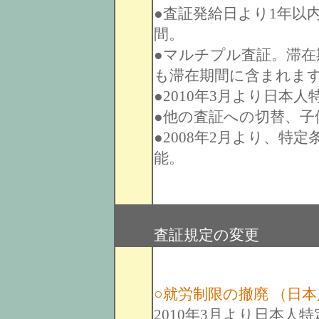
●査証発給日より1年以
間。
●マルチプル査証。滞在
も滞在期間に含まれま
●2010年3月より日本
●他の査証への切替、子
●2008年2月より、特
能。
査証規定の変更
○就労制限の撤廃 （日
2010年3月より日本