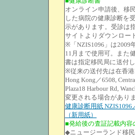
■健康診断書
オンライン申請後、移民局
した病院の健康診断を
示があります。受診は
サイトよりダウンロー
※「NZIS1096」は20
11月まで使用可。また
書は指定移民局に送付
※従来の送付先は在香港NZ移民局
Hong Kong／6508, Centra
Plaza18 Harbour Rd
変更される場合があり
健康診断用紙 NZIS1096／Tempo
（新用紙）
■発給後の査証記載内容
◆ニュージーランド移