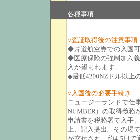
各種事項
○査証取得後の注意事項
◆片道航空券での入国
◆医療保険の強制加入
入が望まれます。
◆最低4200NZドル以
○入国後の必要手続き
ニュージーランドで仕事
NUMBER）の取得義務
申請書を税務署で入手
上、記入提出。その場
が交付され、約4-5日