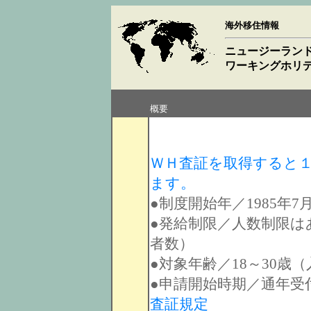
海外移住情報
ニュージーラン
ワーキングホリ
概要
ＷＨ査証を取得すると
ます。
●制度開始年／1985年7
●発給制限／人数制限は
者数）
●対象年齢／18～30歳
●申請開始時期／通年受
査証規定