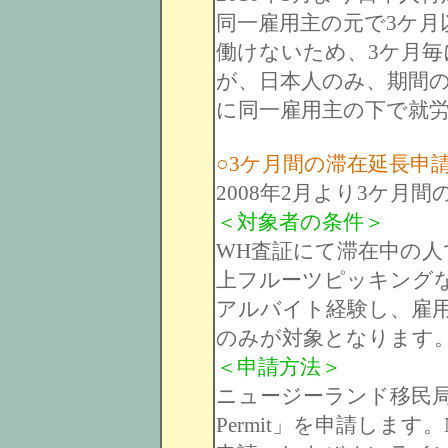
同一雇用主の元で3ケ月
働けないため、3ケ月
が、日本人のみ、期間
に同一雇用主の下で就
○3ケ月間の滞在延長申
2008年2月より3ケ月
＜対象者の条件＞
WH査証にて滞在中の人
上フルーツピッキング
アルバイト経験し、雇
のみが対象となります
＜申請方法＞
ニュージーランド移民局にて「Wo
Permit」を申請します