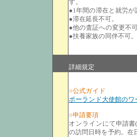
す。
●1年間の滞在と就労
●滞在延長不可。
●他の査証への変更不
●扶養家族の同伴不可
詳細規定
○公式ガイド
ポーランド大使館のワ
○申請要項
オンラインにて申請書(Nat
の訪問日時を予約。在