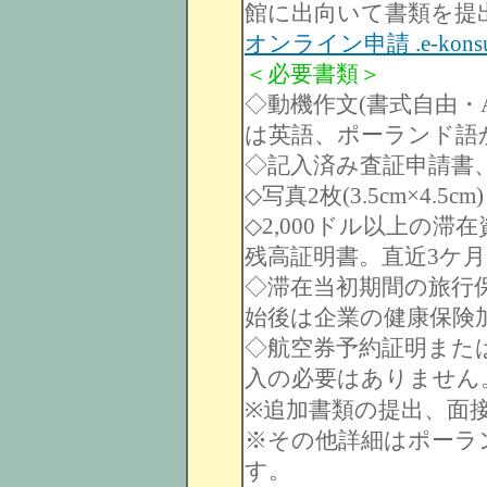
館に出向いて書類を提
オンライン申請 .e-konsu
＜必要書類＞
◇動機作文(書式自由・
は英語、ポーランド語
◇記入済み査証申請書
◇写真2枚(3.5cm×4.5cm)
◇2,000ドル以上の
残高証明書。直近3ケ
◇滞在当初期間の旅行
始後は企業の健康保険
◇航空券予約証明また
入の必要はありません
※追加書類の提出、面
※その他詳細はポーラ
す。