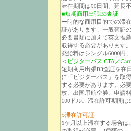
滞在期間は90日間、延長
■短期商用出張B3査証
一時的な商用目的での滞
証があります。一般査証
必要書類に加えて英文推
取得する必要があります
発給料はシングル6000円、
＜ビジターパス CTA／Carrying
短期商用出張B3査証を在
に「ビジターパス」を取
する必要があります。必要
枚、出国用航空券、申請
100ドル。滞在許可期間は
○滞在許可証
6ケ月以上滞在する場合は、入国
の取得が必要。3種類の