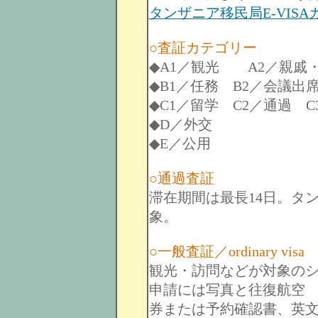
タンザニア移民局E-VISA
○査証カテゴリー
◆A1／観光 A2／親戚
◆B1／任務 B2／会議出
◆C1／留学 C2／通過 
◆D／外交
◆E／公用
○通過査証
滞在期間は最長14日。タ
象。
○一般査証／ordinary visa
観光・訪問などが対象のシ
申請には写真と往復航空
券または予約確認書、英