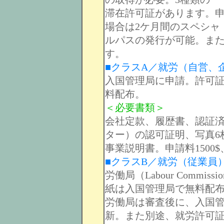
滞在許可証があります。
場合は2ケ月間のスペシャ
ルパスの発行が可能。また
す。
■クラスA／就労（自営、
入国管理局に申請。許可証
料配布。
＜必要書類＞
会社定款、履歴書、認証済
ター）の認可証明、写真6
事業説明書。申請料1500$
■クラスB／就労（従業員
労働局（Labour Comm
紙は入国管理局で無料配
労働局は審査後に、入国管
新。また別途、就労許可