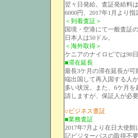
翌々日発給。査証発給料
6000円、2017年1月よ
＜到着査証＞
国境・空港にて一般査証
日本人は50ドル。
＜海外取得＞
ケニアのナイロビでは90
■滞在延長
最長3ケ月の滞在延長が可
端出国して再入国する人
多い状況。また、6ケ月を
請しますが、保証人が必
○ビジネス査証
■業務査証
2017年7月より在日大
記ビジターパスの取得不