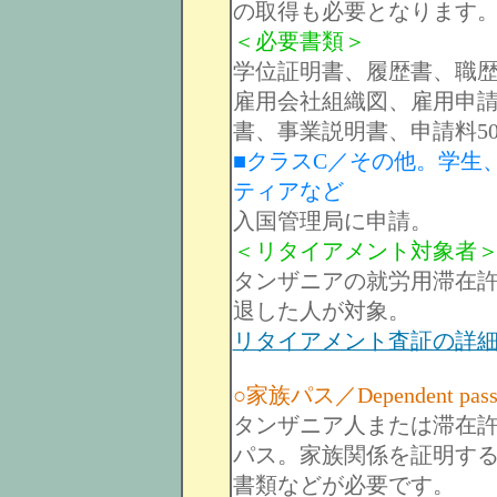
の取得も必要となります
＜必要書類＞
学位証明書、履歴書、職歴
雇用会社組織図、雇用申
書、事業説明書、申請料500
■クラスC／その他。学生
ティアなど
入国管理局に申請。
＜リタイアメント対象者
タンザニアの就労用滞在許
退した人が対象。
リタイアメント査証の詳
○家族パス／Dependent pass
タンザニア人または滞在
パス。家族関係を証明す
書類などが必要です。