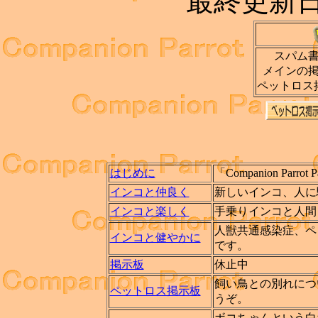
最終更新
スパム
メインの
ペットロス
はじめに
「Companion P
インコと仲良く
新しいインコ、人に
インコと楽しく
手乗りインコと人間
人獣共通感染症、ペ
インコと健やかに
です。
掲示板
休止中
飼い鳥との別れにつ
ペットロス掲示板
うぞ。
ボコちゃんという白