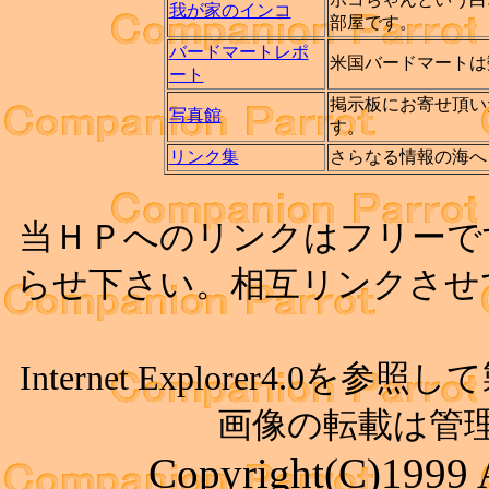
我が家のインコ
部屋です。
バードマートレポ
米国バードマートは
ート
掲示板にお寄せ頂い
写真館
す。
リンク集
さらなる情報の海へ
当ＨＰへのリンクはフリーで
らせ下さい。相互リンクさせ
Internet Explorer4.0
画像の転載は管
Copyright(C)1999 Al