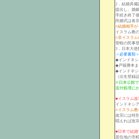
2．結婚具
提出し、婚
手続き終了後に
尚婚式は各
○結婚相手が
イスラム教の役
○非イスラ
管轄の民事登録
3．日本大使
＜必要書類
◆インドネ
◆戸籍謄本
◆インドネ
（出生登録証
※日本公館
送付処理に
■イスラム改
インドネシ
○イスラム教
改宗には特
唱えれば改
■日本で結婚
居住地の市