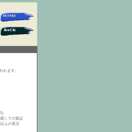
行われます。
円)
を通じての査証
当以上の英文