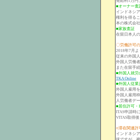
発給料1万円
■オーナー査
インドネシア
権利を得るこ
本の株式会社
■家族査証
在留日本人
〇労働許可
2018年7
従来の外国人
外国人労働者雇
また在留手続
■外国人就労
TKA Online
■外国人従業
外国人雇用
外国人雇用
人労働者デ
■居住許可・I
ITAS申請
VITAS取
○滞在関連許
インドネシ
状ですが、