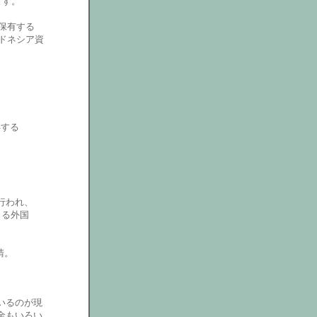
ます。
保有する
ドネシア資
得する
。
行われ、
よる外国
請。
いるのが現
金もいろい