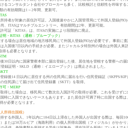
欠けるコンサルタント会社やブローカーも多く、比較検討と信頼性を吟味する
類の有効期限は1～2年間、更新可。
TAS
所持者が対象の居住許可証。入国後速やかに入国管理局にて外国人登録(PIO)
得。尚、ITASはマルチプルエントリー。有効期間は2年、更新可能。
許可証「KITAS」は、ITASの実施により段階的に廃止。
証明・RITAS （通称：ブルーブック）
在する場合は居住地域の地方移民局にて外国人登録(PIO)が必要です。事前に
合は入国後7日以内の手続きが必要。またジャカルタ特別州の場合は外国人来
の取得も必要となります。
STM
後30日以内に国家警察本部に届出登録した後、居住地を管轄する警察への届
警察登録証明・SKLD （通称：イエローブック）は廃止されました。
KTT
登録後14 日以内に居住する州の住民局に届出を行い住民登録証（SKPPS/KI
の住民課にて届け出て住民登録書（SKTT）を取得。
許可・MERP
を取得した場合は、移民局にて数次出入国許可の取得が必要。これを受けずに
入国時に入国できないケースもあります。
また居住許可満了時に出国する際は
取得が必要となります。
（個人所得出国税）
持する外国人、1年以内に184日以上滞在した外国人が出国する際は、毎回10
）または50万ルピア（海路利用）の個人所得出国税（フィジカル）がかかり
下の子供、免除書類を所持する学生は対象外。滞在許可を所持している人でも