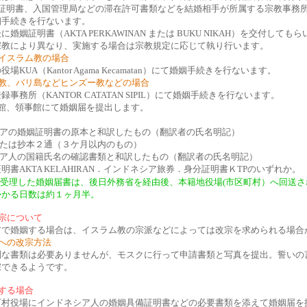
備証明書、入国管理局などの滞在許可書類などを結婚相手が所属する宗教事務
姻手続きを行ないます。
婚姻証明書（AKTA PERKAWINAN または BUKU NIKAH）を交付しても
宗教により異なり、実施する場合は宗教規定に応じて執り行います。
イスラム教の場合
場KUA（Kantor Agama Kecamatan）にて婚姻手続きを行ないます。
ム教、バリ島などヒンズー教などの場合
事務所（KANTOR CATATAN SIPIL）にて婚姻手続きを行ないます。
館、領事館にて婚姻届を提出します。
＞
シアの婚姻証明書の原本と和訳したもの（翻訳者の氏名明記）
または抄本２通（３ケ月以内のもの）
シア人の国籍氏名の確認書類と和訳したもの（翻訳者の氏名明記）
明書AKTA KELAHIRAN．インドネシア旅券．身分証明書ＫTPのいずれか。
で受理した婚姻届書は、後日外務省を経由後、本籍地役場(市区町村）へ回送さ
かかる日数は約１ヶ月半。
宗について
アで婚姻する場合は、イスラム教の宗派などによっては改宗を求められる場合
への改宗方法
別な書類は必要ありませんが、モスクに行って申請書類と写真を提出。誓いの
宗できるようです。
する場合
町村役場にインドネシア人の婚姻具備証明書などの必要書類を添えて婚姻届を