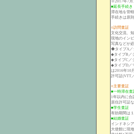
※2017年
■延長手続き
滞在地を管轄
手続きは原則
○訪問査証
文化交流、
現地のインビ
写真などが必
◆タイプA／
◆タイプB／
◆タイプC／
◆タイプD／
は2016年
許可証(VTT
○主要査証
■一時滞在査
1年以内に合
居住許可証な
■学生査証
有効期間は
■結婚査証
インドネシ
大使館に現