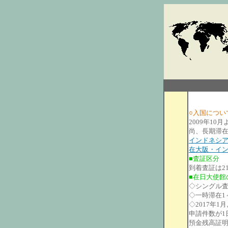
○入国につい
2009年1
尚、長期滞
インドネシ
在大阪・イ
■査証区分
到着査証は21
■在日大使館
◇シングル査証
◇一時滞在1～6
◇2017年
申請件数が1
預金残高証明