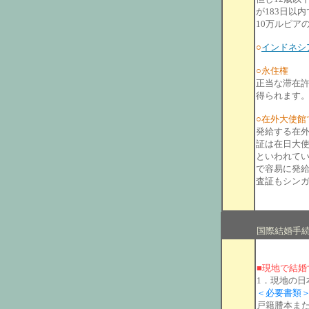
が183日以
10万ルピア
○
インドネシ
○永住権
正当な滞在
得られます
○在外大使館
発給する在
証は在日大使
といわれてい
で容易に発
査証もシン
国際結婚手
■現地で結婚
1．現地の
＜必要書類
戸籍謄本また