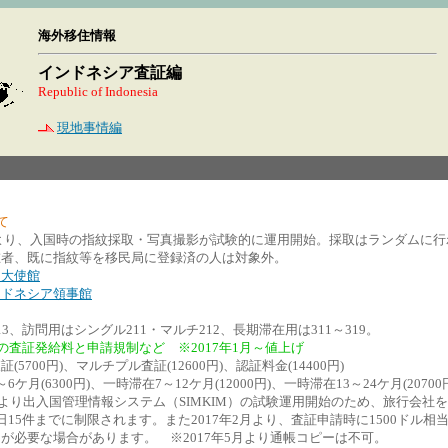
海外移住情報
インドネシア査証編
Republic of Indonesia
現地事情編
て
0月より、入国時の指紋採取・写真撮影が試験的に運用開始。採取はランダムに
在者、既に指紋等を移民局に登録済の人は対象外。
ア大使館
ンドネシア領事館
3、訪問用はシングル211・マルチ212、長期滞在用は311～319。
の査証発給料と申請規制など ※2017年1月～値上げ
(5700円)、マルチプル査証(12600円)、認証料金(14400円)
ケ月(6300円)、一時滞在7～12ケ月(12000円)、一時滞在13～24ケ月(20700
1月より出入国管理情報システム（SIMKIM）の試験運用開始のため、旅行会社
日15件までに制限されます。また2017年2月より、査証申請時に1500ドル相
が必要な場合があります。 ※2017年5月より通帳コピーは不可。