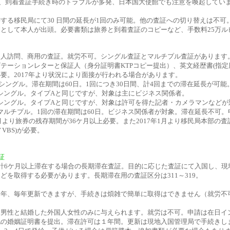
7月、到着査証手続き時のトラブルが多発、日本国大使館でも注意を喚起してい
する移民局にて30 日間の延長が1回のみ可能。他の査証への切り替えは不可
として本人が出頭。必要書類は旅券と到着査証のコピーなど、手数料25万ル
知人訪問、商用の査証。就労不可。シングル査証とマルチプル査証があります
テーションレターと保証人（身分証明書KTPコピー提出）、英文経歴書(指定
要。2017年より状況により面接が行われる場合があります。
シングル。滞在期間は60日。1回につき30日間、計4回までの滞在延長が可能
シングル。タイプAと同じですが、対象は主にビジネス関係者。
シングル。タイプAと同じですが、対象は許可を得た記者・カメラマンなどが
マルチプル。1回の滞在期間は60日。ビジネス関係者が対象。滞在延長不可。
10月より旅券の残存期間が36ケ月以上必要。また2017年1月より移民局本部の査
／VBS)が必要。
証
計6ケ月以上滞在する場合の長期滞在査証。目的に応じた査証にて入国し、現
どを取得する必要があります。長期滞在用の査証区分は311～319。
１年、毎年更新できますが、手続きは煩雑で簡単に取得はできません（就労不
ア男性と結婚した外国人女性のみに与えられます。就労は不可。申請は在日イ
地の婚姻証明書を提出。滞在許可は１年間。更新は現地入国管理局で手続きし