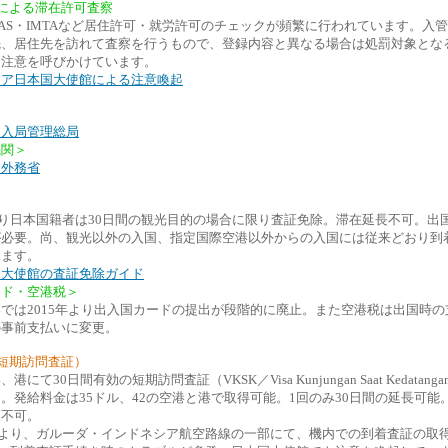
による滞在許可査察
KITAS・IMTAなど居住許可・就労許可のチェックが頻繁に行われています。入
先、居住先を訪れて査察を行うもので、登録内容と異なる場合は処罰対象とな
は注意を呼びかけています。
シア日本国大使館による注意喚起
ア入局管理総局
機関＞
ア外務省
月より日本国籍者は30日間の観光目的の場合に限り査証免除。滞在延長不可。出
が必要。尚、観光以外の入国、指定国際空港以外からの入国には従来どおり到
ります。
ア大使館の査証免除ガイド
ード・空港税＞
では2015年より出入国カードの提出が段階的に廃止。また空港税は出国時の
の事前支払いに変更。
短期訪問査証）
にて30日間有効の短期訪問査証（VKSK／Visa Kunjungan Saat Kedatang
。発給料金は35ドル、42の空港と港で取得可能。1回のみ30日間の延長可能
更不可。
2月より、ガルーダ・インドネシア航空路線の一部にて、機内での到着査証の取