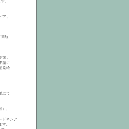
ます。
。
ピア。
。
用紙)、
。
対象。
申請に
証発給
地にて
可）。
ンドネシア
ます。