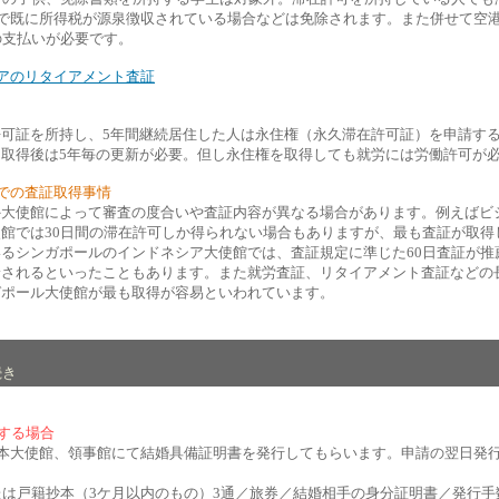
内で既に所得税が源泉徴収されている場合などは免除されます。また併せて空
の支払いが必要です。
アのリタイアメント査証
許可証を所持し、5年間継続居住した人は永住権（永久滞在許可証）を申請す
。取得後は5年毎の更新が必要。但し永住権を取得しても就労には労働許可が
での査証取得事情
外大使館によって審査の度合いや査証内容が異なる場合があります。例えばビ
館では30日間の滞在許可しか得られない場合もありますが、最も査証が取得
るシンガポールのインドネシア大使館では、査証規定に準じた60日査証が推
給されるといったこともあります。また就労査証、リタイアメント査証などの
ガポール大使館が最も取得が容易といわれています。
続き
する場合
日本大使館、領事館にて結婚具備証明書を発行してもらいます。申請の翌日発
＞
は戸籍抄本（3ケ月以内のもの）3通／旅券／結婚相手の身分証明書／発行手