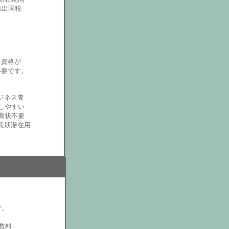
港出国税
る資格が
必要です。
ジネス査
しやすい
薦状不要
長期滞在用
行。
数料