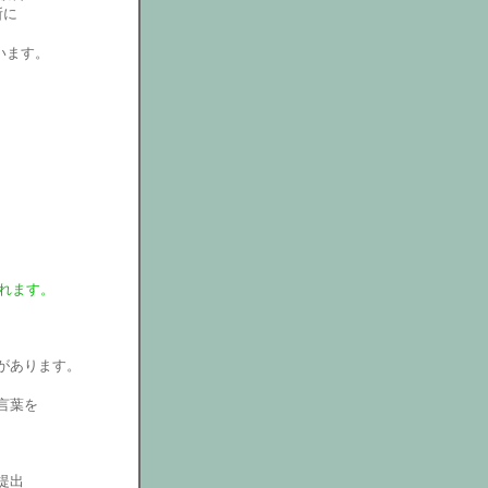
所に
らいます。
れます。
があります。
言葉を
提出