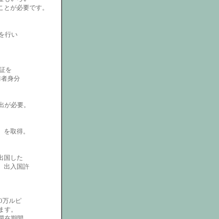
ことが必要です。
を行い
査証を
訪者身分
出が必要。
P）を取得。
出国した
、出入国許
0万ルピ
ます。
滞在期間