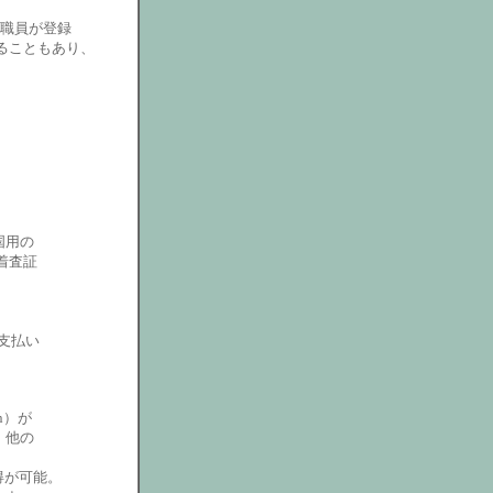
管職員が登録
ることもあり、
国用の
着査証
支払い
an）が
。他の
得が可能。