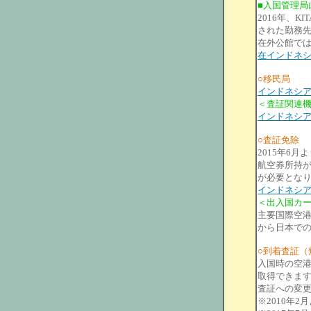
■入国管理局
2016年、
された勤務
在外公館で
在インドネ
○移民局
インドネシ
＜査証関連
インドネシ
○査証免除
2015年6
航空券所持
が必要とな
インドネシ
＜出入国カ
主要国際空港
から日本で
○到着査証（
入国時の空港、港
取得できます
査証への変
※2010年