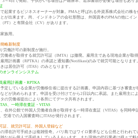
、3～4日で発給、子供がいる場合は戸籍謄本、追加書類が必要な場合もあり
証
で起業するビジネスオーナーが対象。PMAと呼ばれる外資系株式会社の株を
とが出来ます。尚、インドネシアの会社形態は、外国資本のPMAの他にイン
（PT）と有限会社（CV）があります。
の家族用。
の簡略新制度
月より労働許可の新制度が施行。
労働者が取得する就労許可証（IMTA）は撤廃。雇用主である現地企業が取
用計画書（RPTKA）の承認と通知書(Notifikasi)のみで就労可能となります
きは居住許可（ITAS）のみとなります。
のオンラインシステム
員雇用計画書・RPTKA
を予定している企業が労働移住省に提出する計画書。申請内容に基づき審査が
枠などが決められます。申請を受け付けてから2日以内に承認。また雇用主に
ータの労働省提出により各所にてデータ共有されます。
TAS、一時滞在査証・VITAS
時に、在外公館で外国人労働者自身が取得する一時滞在査証（VITAS）を同時申
得後、空港での入国審査時にITASが発行されます。
可証、就労許可証、外国人登録など
アの滞在許可手続きは複雑怪奇。バリ島ではワイロ要求なども公然と行われて
複雑ながら個人で手続きしている人もいます。また現地の代行業者は様々で料