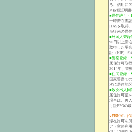
ろ。信用に
※各種証明書
■居住許可・I
一時滞在査証
ITASを取
※従来の居住
■外国人登録
90日以上滞
取得した場
証（KIP）
■警察登録・
居住許可取得
2014年、
■住民登録・S
国家警察での
次に居住地区
■数次出入国
居住許可証
場合は、再
可証EPOの
○FISKAL
滞在許可を所
ア（空路利用
但し12歳以