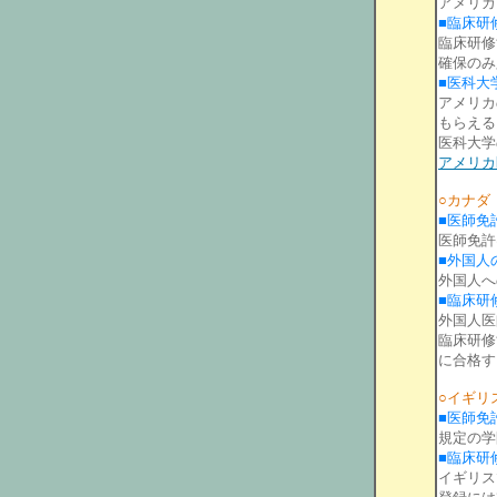
アメリカ
■臨床研
臨床研修
確保のみ
■医科大
アメリカの医
もらえる
医科大学
アメリカ
○カナダ
■医師免
医師免許
■外国人
外国人へ
■臨床研
外国人医
臨床研修する
に合格す
○イギリ
■医師免
規定の学
■臨床研
イギリスで