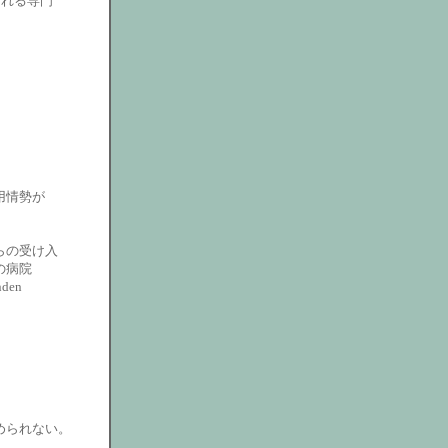
ばれる専門
用情勢が
らの受け入
の病院
den
められない。