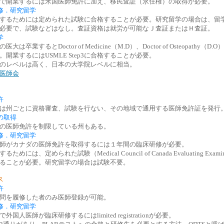
で開業するには米国医師免許に加え、移民査証（永住権）の取得が必要。
修．研究留学
するためには定められた試験に合格することが必要。研究留学の場合は、留
必要で、試験などはなし。査証資格は就労が可能なＪ査証またはＨ査証。
学
大は卒業するとDoctor of Medicine（M.D）、Doctor of Osteopathy（D
。開業するにはUSMLE Step3に合格することが必要。
のレベルは高く、日本の大学院レベルに相当。
医師会
許
は州ごとに資格審査、試験を行ない、その地域で通用する医師免許証を発行
の取得
の医師免許を制限している州もある。
修．研究留学
師がカナダの医師免許を取得するには１年間の臨床研修が必要。
ためには、定められた試験（Medical Council of Canada Evaluating Examin
ることが必要。研究留学の場合は試験不要。
ス
許
問を履修した者のみ医師登録が可能。
修．研究留学
外国人医師が臨床研修するにはlimited registrationが必要。