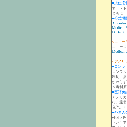
■永住権
オーストラ
ともに、
■公式機
Australia
Medical B
Doctor C
○ニュー
ニュージ
Medical 
○アメリ
■コンラ
コンラッ
制度。病
かわらず
※当制度
■医師免
アメリカ
行。通常
免許証と
■外国人
外国人医
ただしア