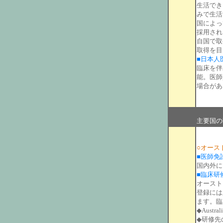
生活でき
みで生活
国によっ
採用され
自国で取
取得を目
■日本人
臨床を伴
能。医師
場合があ
主要国の
○オース
■医師免
国内外に
■臨床研
オーストラ
登録には
ます。臨
◆Austr
◆研修先の