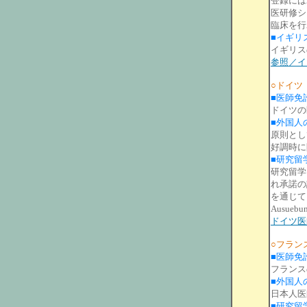
登録には
医研修シ
臨床を行
■イギリ
イギリス
参照／イ
○ドイツ
■医師免
ドイツの
■外国人
原則とし
好調時に
■研究留
研究留学
れ承諾の
を通じて、州
Ausuebu
ドイツ医
○フラン
■医師免
フランス
■外国人
日本人医
■研究留