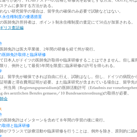
2通りがあり、PLABテストへの合格と研修先を必要とする方法、ODTSと呼
ステムに参加する方法がある。
わない研究留学の場合は、留学先の確保のみ必要で試験などはない。
ス永住権制度の優遇措置
の医師免許所持者は、ポイント制永住権制度の査定にて50点が加算される。
ギリス査証編
許
医師免許は医大卒業後、2年間の研修を経て州が発行。
の医師免許取得と臨床研修
て日本人がドイツの医師免許取得や臨床研修することはできません。但し雇
限り、例外として最長5年間を限度に臨床研修の許可を得られる。
学
は、留学先が確保できれば自由に行え、試験はなし。但し、ドイツの病院か
証明書と滞在費用証明が必要。また臨床研究が含まれている場合は、留学先
当局（Regierungspraesidium)の医師活動許可（Erlaubnis zur voruebergehen
ng des aerztlichen Berufes gemaess／10 Bundesaerzteordnung)の取得が必要。
師会
ス
許
の医師免許はインターンを含めて８年間の学習の後に発行。
の取得と臨床研修
師がフランスで診療活動や臨床研修を行うことは、例外を除き、原則的に認
学