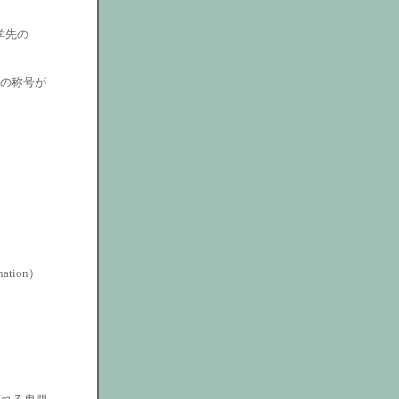
学先の
.O）の称号が
。
ation）