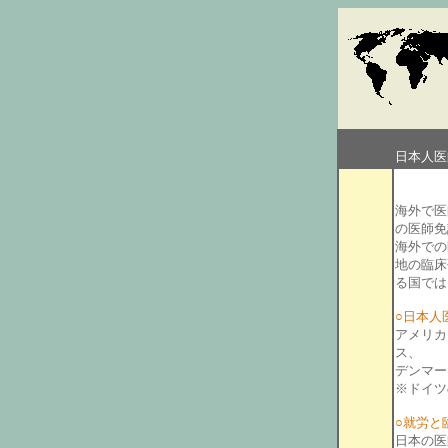
日本人医
海外で医
の医師免
海外での
地の臨床
る国では
○日本人
アメリカ
ス、
デンマー
※ドイツ
○就労と
日本の医