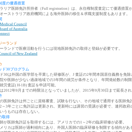
制度の優遇措置
リア医師免許所持者（Full registration）は、永住権制度査定にて優遇措置
オーストラリア政府機関による海外医師の移住＆求職支援制度もあります。
関
 Medical Council
oard of Australia
onnect
ジーランド
ーランドで医療活動を行うには現地医師免許の取得と登録が必要です。
Council of New Zealand
カ
ッド30プログラム
ド30は外国の医学部を卒業した研修医が、J 査証の2年間本国居住義務を免除
院や医師が少ない過疎地域での3年間の就労が条件となり、年間発給数の制
就労査証( H-1B) 査証を申請可能。
は2012年9月までの時限法となっていましたが、2015年9月30日まで延長さ
許
の医師免許は州ごとに資格審査、試験を行ない、その地域で通用する医師免
2～3年ごとに免許証は更新され、更新時には講習の受講が必要で、連邦政府
いうものは存在しない。
の取得
師が医師免許証を取得するには、アメリカでの1～2年の臨床研修が必要。
メリカは医師が過剰傾向にあり、外国人医師の臨床研修を制限する傾向があ