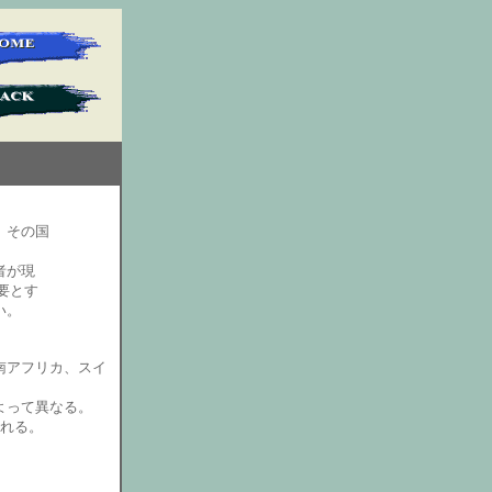
、その国
者が現
要とす
い。
南アフリカ、スイ
よって異なる。
られる。