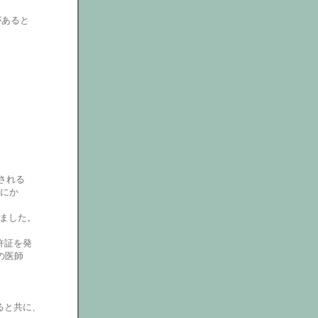
があると
される
限にか
れました。
許証を発
の医師
ると共に、