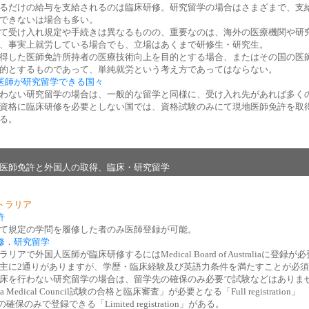
るだけの給与を支給されるのは臨床研修。研究留学の場合はさまざまで、支
できないは場合も多い。
て受け入れ規定や手続きは異なるものの、重要なのは、海外の医療機関や研
、事実上就労している場合でも、立場はあくまで研修生・研究生。
得した医師免許所持者の医療技術向上を目的とする場合、またはその国の医
的とするものであって、単純就労という考え方であってはならない。
医師が研究留学できる国々
わない研究留学の場合は、一般的な留学と同様に、受け入れ先があれば多く
資格に臨床研修を必要としない国では、資格試験のみにて現地医師免許を取
る。
医師免許と外国人の取得、臨床・研究留学
トラリア
許
て規定の学問を履修した者のみ医師登録が可能。
修．研究留学
リアで外国人医師が臨床研修するにはMedical Board of Australiaに登録が
主に2通りがありますが、学歴・臨床経験及び英語力条件を満たすことが必
床を行わない研究留学の場合は、留学先の確保のみ必要で試験などはありま
alia Medical Council試験の合格と臨床審査」が必要となる「Full registration」
確保のみで登録できる「Limited registration」がある。