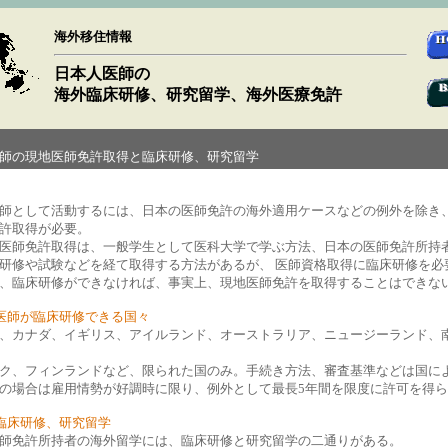
海外移住情報
日本人医師の
海外臨床研修、研究留学、海外医療免許
師の現地医師免許取得と臨床研修、研究留学
師として活動するには、日本の医師免許の海外適用ケースなどの例外を除き
許取得が必要。
医師免許取得は、一般学生として医科大学で学ぶ方法、日本の医師免許所持
研修や試験などを経て取得する方法があるが、 医師資格取得に臨床研修を必
、臨床研修ができなければ、事実上、現地医師免許を取得することはできな
医師が臨床研修できる国々
、カナダ、イギリス、アイルランド、オーストラリア、ニュージーランド、
ク、フィンランドなど、限られた国のみ。手続き方法、審査基準などは国に
の場合は雇用情勢が好調時に限り、例外として最長5年間を限度に許可を得
臨床研修、研究留学
師免許所持者の海外留学には、臨床研修と研究留学の二通りがある。