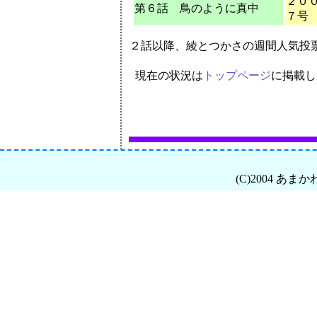
２０
第６話 鳥のように真中
７号
２話以降、綾とつかさの週間人気投
現在の状況は
トップページ
に掲載し
(C)2004 あまか