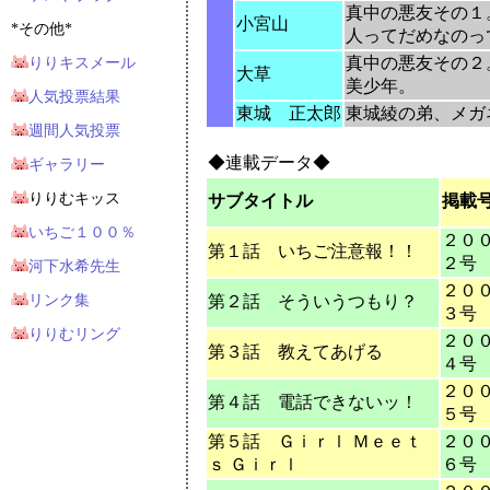
真中の悪友その１
小宮山
*その他*
人ってだめなのっ
りりキスメール
真中の悪友その２
大草
美少年。
人気投票結果
東城 正太郎
東城綾の弟、メガ
週間人気投票
◆連載データ◆
ギャラリー
りりむキッス
サブタイトル
掲載
いちご１００％
２０
第１話 いちご注意報！！
２号
河下水希先生
２０
リンク集
第２話 そういうつもり？
３号
りりむリング
２０
第３話 教えてあげる
４号
２０
第４話 電話できないッ！
５号
第５話 Ｇｉｒｌ Ｍｅｅｔ
２０
ｓ Ｇｉｒｌ
６号