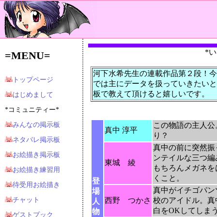
*
=MENU=
河下水希先生の連載作品第２段！今
トップページ
では主にデータを扱っていきたいと
板で教えて頂けると嬉しいです。
はじめまして
*コミュニティー*
みんなの掲示板
この物語の主人公
真中 淳平
り？
ネタバレ掲示板
真中の前に突然振
お絵描き掲示板
ンテイルな三つ編
東城 綾
もちろんメガネを
お絵描き練習用
くこと。
登
待受用お絵描き
真中がイチゴパン
場
チャット
西野 つかさ
校のアイドル。真
人
白をOKしてしま
物
ゲストブック