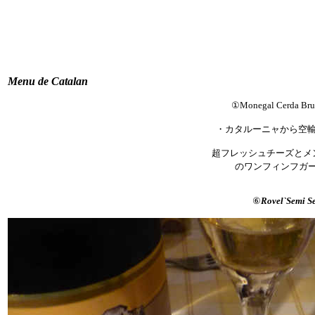
Menu de Catalan
①
Monegal Cerda Br
・カタルーニャから空
超フレッシュチーズとメ
のワンフィンフガ
⑥
Rovel`Semi S