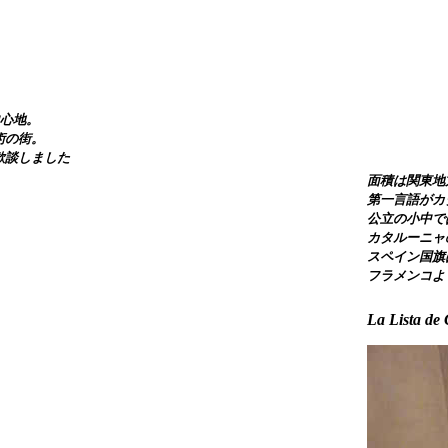
心地。
術の街。
歓談しました
面積は関東地
第一言語がカ
公立の小中で
カタルーニャ
スペイン国旗
フラメンコよ
La Lista d