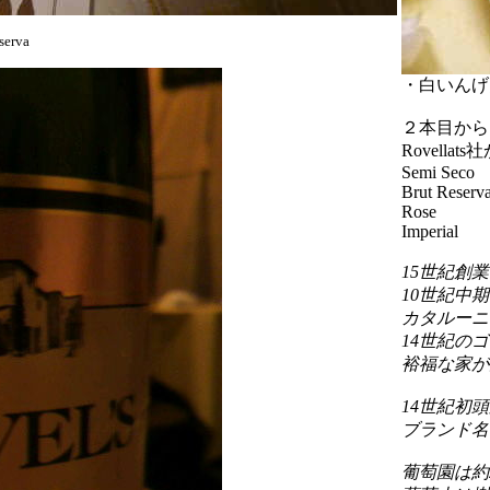
serva
・白いんげ
２本目から
Rovella
Semi Seco
Brut Reserv
Rose
Imperial
15世紀創
10世紀中
カタルーニ
14世紀の
裕福な家が
14世紀初
ブランド名
葡萄園は約2