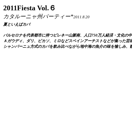
2011Fiesta Vol.６
カタルーニャ州パーティー*
2011
.
8.20
夏といえばカバ
バルセロナを代表都市に持つピレネー山脈南、人口
万人経済・文化の中
750
Ａガウディ、ダリ、ピカソ、ミロなどスペインアーチストなどが集った芸
シャンパーニュ方式のカバを飲み比べながら地中海の魚介の味を愉しみ、