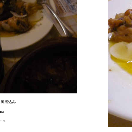
ャ風煮込み
ana
ture