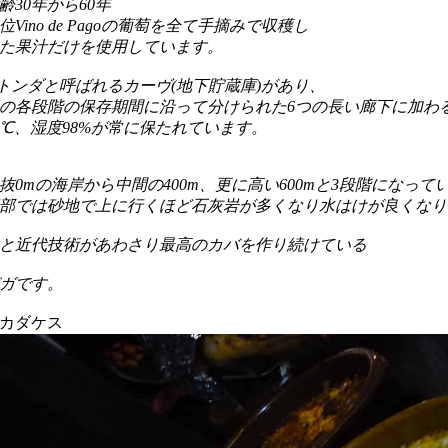
齢30年から60年
Vino de Pagoの葡萄を全て手摘みで収穫し
た果汁だけを使用しています。
ロトンダと呼ばれるカーヴ(地下貯蔵庫)があり、
の各段階の保存期間に沿って分けられた6つの長い廊下に加わ
3℃、湿度98%が常に保たれています。
抜0mの海岸から中間の400m、更に高い600mと3段階になって
部では砂地で上に行くほど石灰岩が多くなり水はけが良くなり
と近代技術があわさり最高のカバを作り続けている
ガです。
カダケス