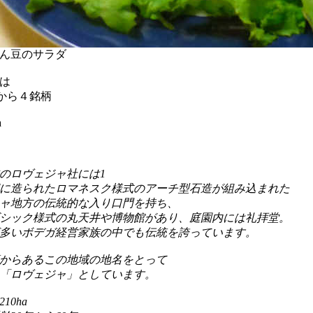
ん豆のサラダ
は
ts社から４銘柄
a
業のロヴェジャ社には1
期に造られたロマネスク様式のアーチ型石造が組み込まれた
ャ地方の伝統的な入り口門を持ち、
ゴシック様式の丸天井や博物館があり、庭園内には礼拝堂。
多いボデガ経営家族の中でも伝統を誇っています。
頭からあるこの地域の地名をとって
「ロヴェジャ」としています。
10ha