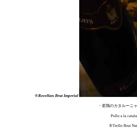
④
Rovellats Brut Imperial
・若鶏のカタルーニ
Pollo a la catal
⑤
Trello Brut Na