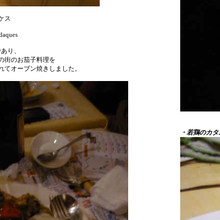
ケス
daques
であり、
の街のお茄子料理を
れてオーブン焼きしました。
・若鶏のカタ