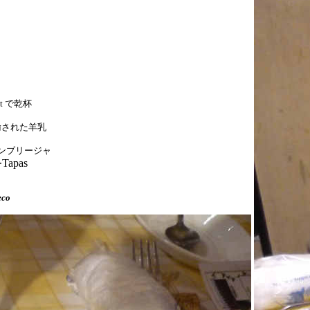
ut
で乾杯
輸された羊乳
ンブリージャ
Tapas
ー
eco