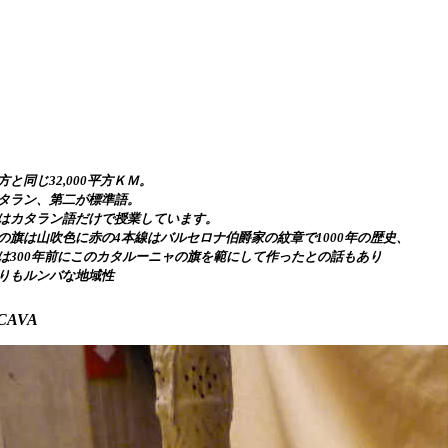
方と同じ
平方ＫＭ。
32,000
タラン、第二が標準語。
はカタラン語だけで授業しています。
の旗は山吹色
に赤の
本線はバルセロナ伯爵家の紋章で
年の歴史、
4
1000
は
年前にこのカタルーニャの旗を範にして作ったとの話もあり
300
りもルンバな地域性
e CAVA