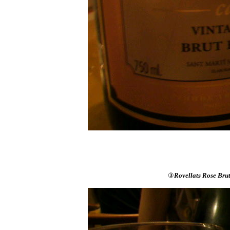
③
Rovellats Rose Bru