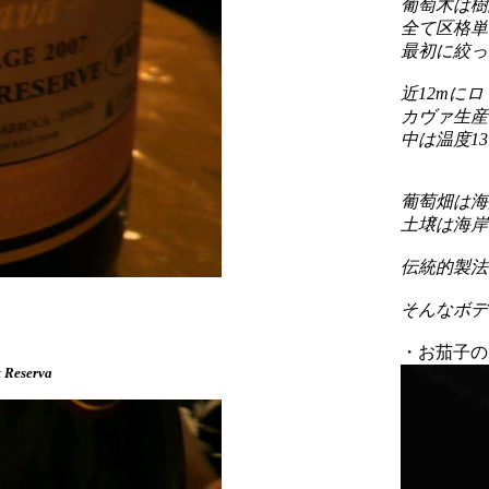
葡萄木は樹
全て区格単位
最初に絞っ
近12mに
カヴァ生産
中は温度1
葡萄畑は海
土壌は海岸
伝統的製法
そんなボデ
・お茄子の
t Reserva