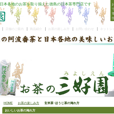
日本各地のお茶を取り揃えた徳島の日本茶専門店です
お
で
電
店舗のご案内
商品紹介
お茶の楽しみ方
お問い合わせ
ネットシ
HOME
お茶の楽しみ方
玄米茶･ほうじ茶の淹れ方
おいしいお茶の淹れ方