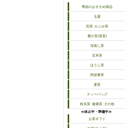
季節のおすすめ商品
玉露
煎茶･かぶせ茶
雁が音(茎茶)
深蒸し茶
玄米茶
ほうじ茶
阿波番茶
麦茶
ティーバッグ
粉末茶･健康茶･その他
≪休止中・準備中≫
お茶ギフト