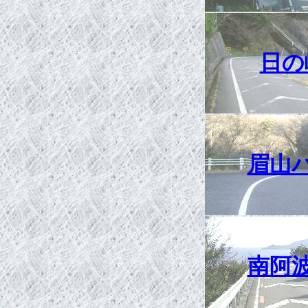
日の
眉山
南阿