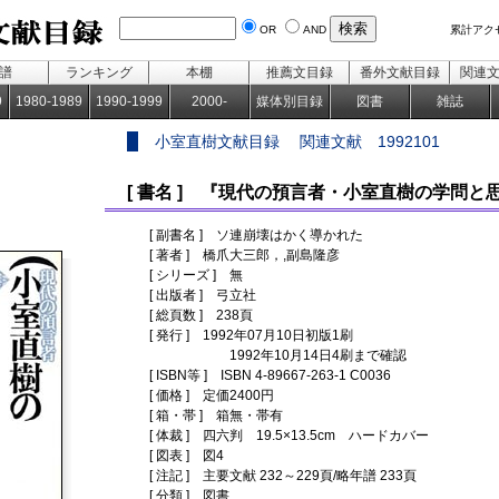
OR
AND
累計アク
譜
ランキング
本棚
推薦文目録
番外文献目録
関連
9
1980-1989
1990-1999
2000-
媒体別目録
図書
雑誌
小室直樹文献目録 関連文献 1992101
[ 書名 ] 『現代の預言者・小室直樹の学問と
[ 副書名 ] ソ連崩壊はかく導かれた
[ 著者 ] 橋爪大三郎，,副島隆彦
[ シリーズ ] 無
[ 出版者 ] 弓立社
[ 総頁数 ] 238頁
[ 発行 ] 1992年07月10日初版1刷
1992年10月14日4刷まで確認
[ ISBN等 ] ISBN 4-89667-263-1 C0036
[ 価格 ] 定価2400円
[ 箱・帯 ] 箱無・帯有
[ 体裁 ] 四六判 19.5×13.5cm ハードカバー
[ 図表 ] 図4
[ 注記 ] 主要文献 232～229頁/略年譜 233頁
[ 分類 ] 図書