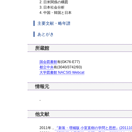
2. 日米関係の構図
3. 日本社会分析
4. 中国・韓国と日本
主要文献・略年譜
あとがき
所蔵館
国会図書館
有(GK76-E77)
都立中央
有(3040/3742/93)
大学図書館 NACSIS Webcat
情報元
-
他文献
2011年，
『新装・増補版 小室直樹の学問と思想』(201110