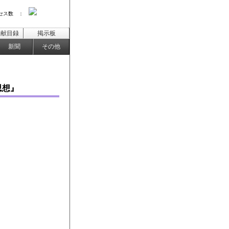
セス数 ：
文献目録
掲示板
新聞
その他
思想』