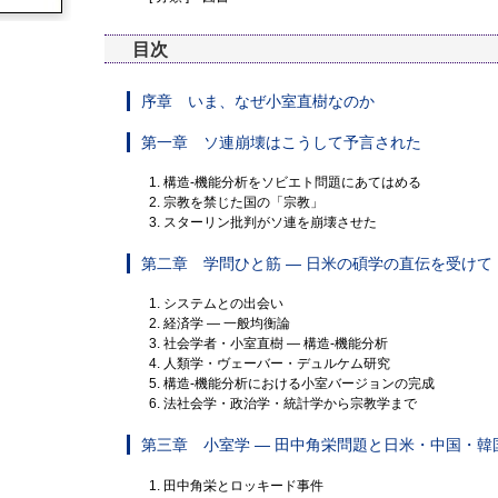
目次
序章 いま、なぜ小室直樹なのか
第一章 ソ連崩壊はこうして予言された
1. 構造-機能分析をソビエト問題にあてはめる
2. 宗教を禁じた国の「宗教」
3. スターリン批判がソ連を崩壊させた
第二章 学問ひと筋 ― 日米の碩学の直伝を受けて
1. システムとの出会い
2. 経済学 ― 一般均衡論
3. 社会学者・小室直樹 ― 構造-機能分析
4. 人類学・ヴェーバー・デュルケム研究
5. 構造-機能分析における小室バージョンの完成
6. 法社会学・政治学・統計学から宗教学まで
第三章 小室学 ― 田中角栄問題と日米・中国・韓
1. 田中角栄とロッキード事件