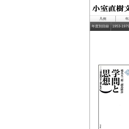
凡例
年
年度別目録
1953-197