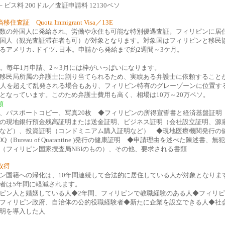
－ビス料 200ドル／査証申請料 12130ペソ
住査証 Quota Immigrant Visa／13E
数の外国人に発給され、労働や永住も可能な特別優遇査証。フィリピンに居
国人（観光査証滞在者も可）が対象となります。対象国はフィリピンと移民
るアメリカ､ドイツ､日本。申請から発給まで約2週間～3ケ月。
人。毎年1月申請、2～3月には枠がいっぱいになります。
移民局所属の弁護士に割り当てられるため、実績ある弁護士に依頼すること
0人を超えて乱発される場合もあり、フィリピン特有のグレーゾーンに位置す
となっています。このため弁護士費用も高く、相場は10万～20万ペソ。
類
、パスポートコピー、写真20枚 ◆フィリピンの所得宣誓書と経済基盤証明
の現地銀行預金残高証明または送金証明、ビジネス証明（会社設立証明、源
など）、投資証明（コンドミニアム購入証明など） ◆現地医療機関発行の
Q（Bureau of Quarantine )発行の健康証明 ◆申請理由を述べた陳述書、無犯
（フィリピン国家捜査局NBIのもの）、その他、要求される書類
取得
ン国籍への帰化は、10年間連続して合法的に居住している人が対象となりま
者は5年間に軽減されます。
ピン人と婚姻している人◆2年間、フィリピンで教職経験のある人◆フィリ
フィリピン政府、自治体の公的役職経験者◆新たに企業を設立できる人◆社
明を導入した人