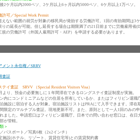
後2ケ月以内2000ペソ、2ケ月以上6ヶ月以内5000ペソ、6ケ月以上1万ペソ。
可／Special Work Permit
超えない範囲の就労が対象の移民局が発効する労働許可。1回の有効期間は3
限りの延長が可能。但し延長する場合は期限満了の21日前までに労働雇用省(D
て正規の労働許可（外国人雇用許可・AEP）を申請する必要があります。
アメント永住権／SRRV
用査証
査証 SRVV （Special Resident Visitors Visa）
年9月より、預金の必要無しに１年間滞在できるロングステイ査証制度が実施。
ン内にコンドミニアムなどの住居を所有しているか、またはフィリピン退職庁
泊施設に宿泊する人が対象。宿泊施設リストはPRAにて入手できます。滞在
間限定のマルチプル査証。現地更新不可。また、原則として一人1回のみの申
れました。申請窓口はフィリピン退職庁。日本での問い合わせ窓口は、在日
部が管轄。
類＞
／パスポート／写真6枚（2x2インチ）
認定施設(ホテル、リゾート、賃貸住宅等)との賃貸契約書