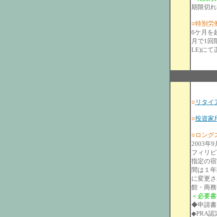
期限切れ
○特別労働許
6ケ月を
月で1回
LE)に
○
リタイ
○
投資家
○ロングステイ
2003
フィリピ
指定の宿
間は１年
に変更さ
館・商務
＜必要書
◆申請書
◆PRA