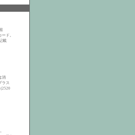
国
カード。
記載
は消
プラス
520
。
。