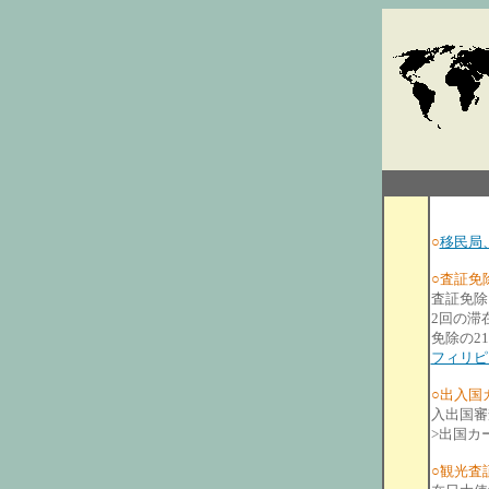
○
移民局
○査証免
査証免除
2回の滞
免除の2
フィリピ
○出入国
入出国審
>出国カ
○観光査証／