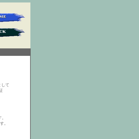
として
証
す。
す。