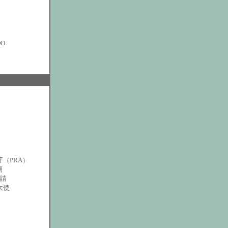
ケ
O
（PRA）
期
請
大使