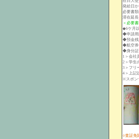
在日大使
発給日か
必要書類
滞在延長
＜必要書
◆6ケ月
◆申請用
◆預金残
◆航空券
◆身分証
1＞会社
2＞学生
3＞フリ
4＞上記
※スポン
○査証免