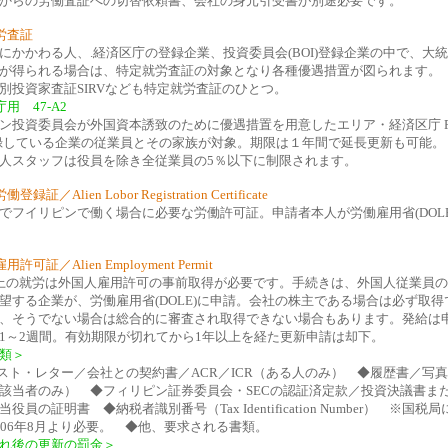
からの労働査証への切替依頼書、会社の身元引受書が別途必要です。
労査証
にかかわる人、.経済区庁の登録企業、投資委員会(BOI)登録企業の中で、大統
が得られる場合は、特定就労査証の対象となり各種優遇措置が図られます。
別投資家査証SIRVなども特定就労査証のひとつ。
用 47-A2
ン投資委員会が外国資本誘致のために優遇措置を用意したエリア・経済区庁 P
録している企業の従業員とその家族が対象。期限は１年間で延長更新も可能。
人スタッフは役員を除き全従業員の5％以下に制限されます。
録証／Alien Lobor Registration Certificate
でフイリピンで働く場合に必要な労働許可証。申請者本人が労働雇用省(DOLE
許可証／Alien Employment Permit
上の就労は外国人雇用許可の事前取得が必要です。手続きは、外国人従業員の
望する企業が、労働雇用省(DOLE)に申請。会社の株主である場合は必ず取得
、そうでない場合は総合的に審査され取得できない場合もあります。発給は
1～2週間。有効期限が切れてから1年以上を経た更新申請は却下。
類＞
スト・レター／会社との契約書／ACR／ICR（ある人のみ） ◆履歴書／写
該当者のみ） ◆フィリピン証券委員会・SECの認証済定款／投資決議書ま
役員の証明書 ◆納税者識別番号（Tax Identification Number） ※国税局
006年8月より必要。 ◆他、要求される書類。
れ後の更新の罰金＞