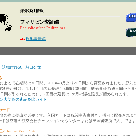
海外移住情報
フィリピン査証編
Republic of the Philippines
現地事情編
、退職庁PRA、駐日公館
除
による滞在期間は30日間。2013年8月より21日間から変更されました。原則
在延長が可能。但し1回目の延長許可期間は38日間（観光査証の59日間から査
1日間が引かれるため）、2回目の延長は1ケ月の滞在延長が認められます。
ン大使館の査証免除ガイド
カード
査の際に提出が必要です。入国カードは税関申告書付き。機内で配布されま
ードは空港の航空会社チェックインカウンターまたは出国審査所で入手できま
Tourist Visa．9Ａ