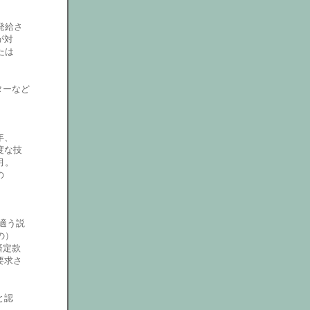
発給さ
が対
たは
ターなど
年、
度な技
月。
の
適う説
の）
済定款
要求さ
と認