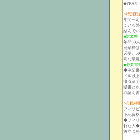
◆PRAサ
○特別割当移
年間一定
ている外
結んでい
■対象枠
年間50
発給枠は
必要。5
明な環境
■必要書
◆申請書
ドル以上
徴収証明
断書とBO
罪証明書
○市民権
フィリピ
下記資格
◆フィリ
れた人◆
役立つ発