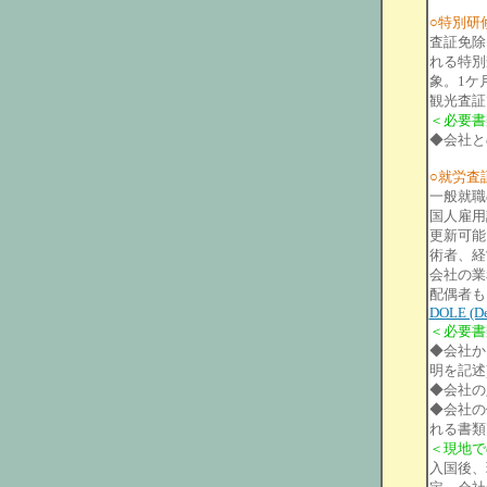
○特別研修査
査証免除
れる特別
象。1ケ
観光査証
＜必要書
◆会社と
○就労査証 
一般就職
国人雇用
更新可能
術者、経
会社の業
配偶者も
DOLE (De
＜必要書
◆会社か
明を記述
◆会社の
◆会社の
れる書類
＜現地で
入国後、