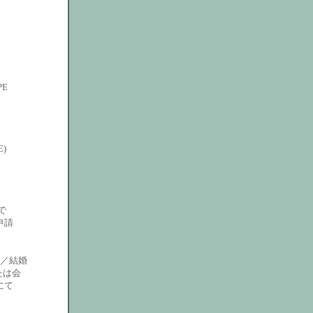
E
)
で
申請
真／結婚
たは会
にて