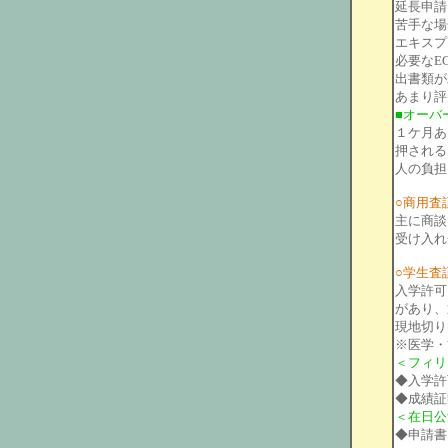
延長申請
苦手な場
エキスプ
必要なE
出書類が
あまり評
■オーバ
１ケ月あ
押される
人の負担
○商用査証／ 
主に商談
受け入れ
○学生査証／
入学許可
があり、
現地切り
※医学・
＜フィリ
◆入学許
◆成績証
＜在日公
◆申請書