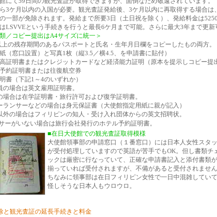
館にて59日間の観光査証が取得できますが、面倒なため敬遠されています。
ら3ケ月以内の入国が必要。観光査証発給後、3ケ月以内に再取得する場合は
の一部が免除されます。発給まで所要3日（土日祝を除く）、発給料金は525
はLSVVEという手続きを行うと最長6ケ月まで可能。さらに最大3年まで更新
類／コピー提出はA4サイズに統一＞
以上の残存期間のあるパスポートと氏名・生年月日欄をコピーしたもの両方。
紙（窓口設置）と写真1枚（縦3.5／横4.5、を申請書に貼付）
高証明書またはクレジットカードなど経済能力証明（原本を提示しコピー提
予約証明書または往復航空券
明書（下記1～4のいずれか）
員の場合は英文雇用証明書。
の場合は在学証明書・旅行許可および復学証明書。
ーランサーなどの場合は身元保証書（大使館指定用紙に親が記入）
以外の場合はフィリピンの知人・受け入れ団体からの英文招聘状。
サーがいない場合は旅行会社発行のホテル予約証明書。
■在日大使館での観光査証取得模様
大使館領事部の申請窓口（１番窓口）には日本人女性スタ
が受付処理していますので英語が苦手でもOK。但し書類チ
ックは厳密に行なっていて、正確な申請書記入と添付書類
揃っていれば受付されますが、不備があると受付されませ
ちなみに領事部は在日フィリピン女性で一日中混雑してい
怪しそうな日本人もウロウロ。
除と観光査証の延長手続きと料金