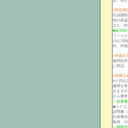
定、会社
○特定就
石油掘削
領の承認
また、特
■経済区庁
フィリピ
ZAに登
尚、外国
○外国人労働登
雇用以外
に申請。
○外国人雇用
6ケ月以
雇用を希
きますが
から通常
＜必要書
◆リクエ
証明書（
社総務担当
取得。2
＜期限切