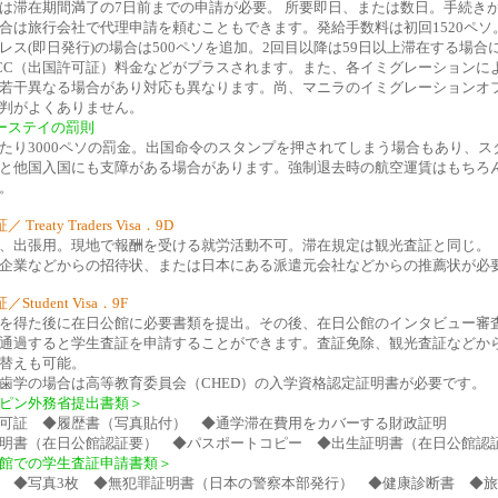
は滞在期間満了の7日前までの申請が必要。 所要即日、または数日。手続き
合は旅行会社で代理申請を頼むこともできます。発給手数料は初回1520ペソ
レス(即日発行)の場合は500ペソを追加。2回目以降は59日以上滞在する場合
CC（出国許可証）料金などがプラスされます。また、各イミグレーションに
若干異なる場合があり対応も異なります。尚、マニラのイミグレーションオ
判がよくありません。
ーステイの罰則
たり3000ペソの罰金。出国命令のスタンプを押されてしまう場合もあり、ス
と他国入国にも支障がある場合があります。強制退去時の航空運賃はもちろ
。
Treaty Traders Visa．9D
、出張用。現地で報酬を受ける就労活動不可。滞在規定は観光査証と同じ。
企業などからの招待状、または日本にある派遣元会社などからの推薦状が必
Student Visa．9F
を得た後に在日公館に必要書類を提出。その後、在日公館のインタビュー審
通過すると学生査証を申請することができます。査証免除、観光査証などか
替えも可能。
歯学の場合は高等教育委員会（CHED）の入学資格認定証明書が必要です。
ピン外務省提出書類＞
可証 ◆履歴書（写真貼付） ◆通学滞在費用をカバーする財政証明
明書（在日公館認証要） ◆パスポートコピー ◆出生証明書（在日公館認
館での学生査証申請書類＞
 ◆写真3枚 ◆無犯罪証明書（日本の警察本部発行） ◆健康診断書 ◆旅