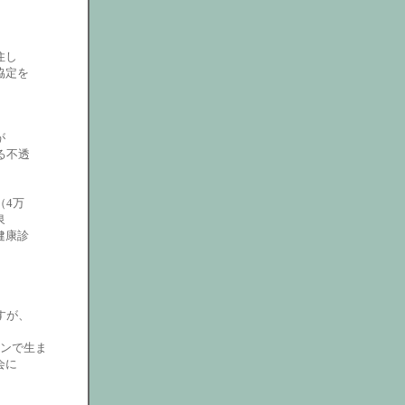
住し
協定を
が
る不透
（4万
泉
健康診
すが、
ピンで生ま
会に