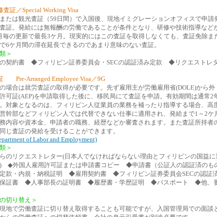
証／Special Working Visa
または観光査証（59日間）で入国後、現地イミグレーションオフィスで申請
査証。発給には無報酬の労働であることが条件となり、研修や技術指導など
月毎の更新で最長3ケ月。現実的にはこの査証を取得しなくても、査証免除ま
で6ケ月間の滞在延長できるのであまり意味のない査証。
類＞
の契約書 ◆フィリピン証券委員会・SECの認証済み定款 ◆リクエストレ
Pre-Arranged Employee Visa／9G
の場合は就労査証の取得が必要です。先ず雇用主が労働雇用省(DOLE)から外
許可証(AEP)を申請取得した後に、移民局にて査証を申請。有効期間は通常2
。対象となるのは、フィリピン人従業員の業務を補ったり指導する場合、高
営幹部などフィリピン人では代替できない仕事に適用され、発給まで1～2ケ
務内容や資本金、申請者の職務、経歴などか審査されます。また査証所持者
同じ査証の発給を受けることができます。
partment of Labor and Employment)
類＞
らのリクエストレター(日本人でなければならない理由とフィリピンの国益に
) ◆外国人雇用許可証または申請書コピー ◆申請書（公証人の認証済のも
定款・内規・納税証明 ◆雇用契約書 ◆フィリピン証券委員会SECの認証
保証書 ◆人事部長の証明書 ◆履歴書・学歴証明 ◆パスポート ◆他、
の切り替え＞
現地で労働査証に切り替え取得することも可能ですが、入国管理局での面談