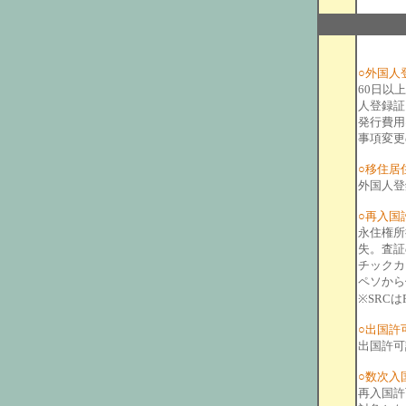
○外国人登録証
60日以
人登録証
発行費用
事項変更
○移住居
外国人登
○再入国
永住権所
失。査証
チックカ
ペソから
※SRCはR
○出国許可証明
出国許可
○数次入
再入国許