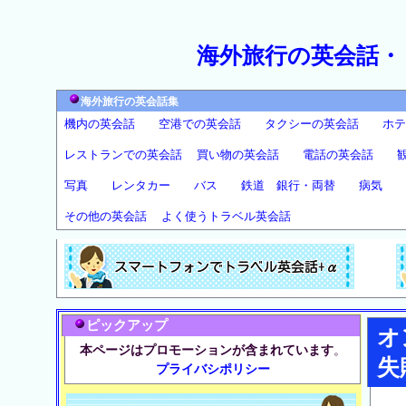
海外旅行の英会話・
海外旅行の英会話集
機内の英会話
空港での英会話
タクシーの英会話
ホテ
レストランでの英会話
買い物の英会話
電話の英会話
写真
レンタカー
バス
鉄道
銀行・両替
病気
その他の英会話
よく使うトラベル英会話
ピックアップ
オ
本ページはプロモーションが含まれています
。
失
プライバシポリシー