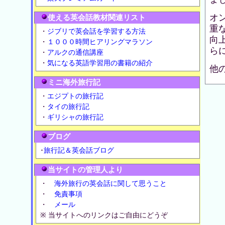
オ
使える英会話教材関連リスト
重
・
ジブリで英会話を学習する方法
向
・
１０００時間ヒアリングマラソン
ら
・
アルクの通信講座
・
気になる英語学習用の書籍の紹介
他
ミニ海外旅行記
・
エジプトの旅行記
・
タイの旅行記
・
ギリシャの旅行記
ブログ
･
旅行記＆英会話ブログ
当サイトの管理人より
・
海外旅行の英会話に関して思うこと
・
免責事項
・
メール
※ 当サイトへのリンクはご自由にどうぞ