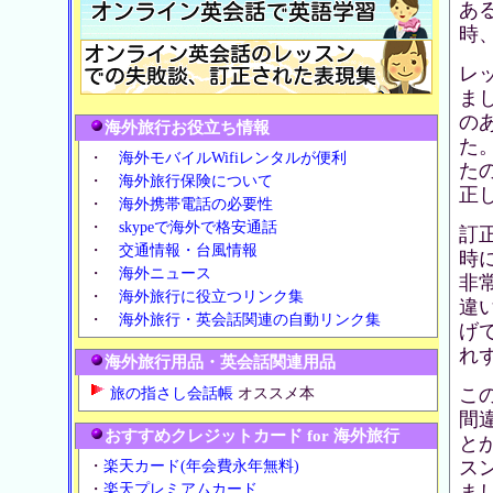
あ
時
レ
ま
の
海外旅行お役立ち情報
た。
・
海外モバイルWifiレンタルが便利
たの
・
海外旅行保険について
正
・
海外携帯電話の必要性
・
skypeで海外で格安通話
訂
・
交通情報・台風情報
時
・
海外ニュース
非
・
海外旅行に役立つリンク集
違
・
海外旅行・英会話関連の自動リンク集
げ
れ
海外旅行用品・英会話関連用品
こ
旅の指さし会話帳
オススメ本
間
おすすめクレジットカード for 海外旅行
と
ス
・
楽天カード(年会費永年無料)
・
楽天プレミアムカード
ま