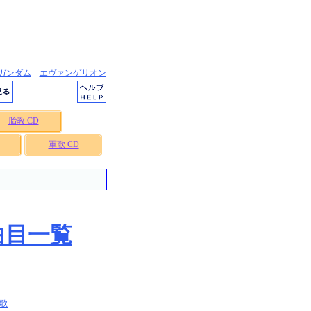
ガンダム
エヴァンゲリオン
胎教 CD
軍歌 CD
曲目一覧
歌