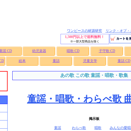
ワンピースの材源研究
リンク・オブ・
1,500円以上で送料無料！
※一部大型商品を除く
童謡 CD
幼児楽器
唱歌 CD
子守歌 CD
CD
絵本
童話
児童文学
童話 CD
あの歌 この歌 童謡・唱歌・歌集
童謡・唱歌・わらべ歌 
掲示板
童謡
わらべ歌
唱歌
みんなの愛唱