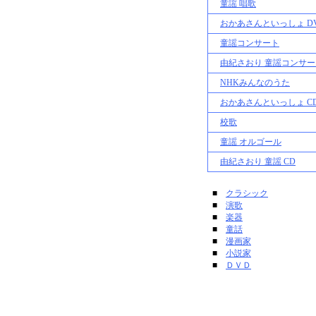
童謡 唱歌
おかあさんといっしょ D
童謡コンサート
由紀さおり 童謡コンサー
NHKみんなのうた
おかあさんといっしょ C
校歌
童謡 オルゴール
由紀さおり 童謡 CD
■
クラシック
■
演歌
■
楽器
■
童話
■
漫画家
■
小説家
■
ＤＶＤ