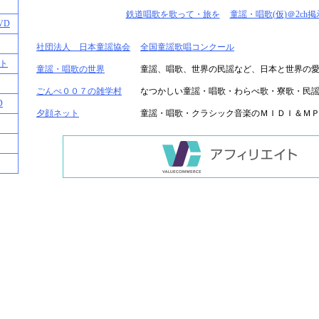
鉄道唱歌を歌って・旅を
童謡・唱歌(仮)＠2ch
VD
社団法人 日本童謡協会
全国童謡歌唱コンクール
ト
童謡・唱歌の世界
童謡、唱歌、世界の民謡など、日本と世界の
ごんべ００７の雑学村
なつかしい童謡・唱歌・わらべ歌・寮歌・民
D
夕顔ネット
童謡・唱歌・クラシック音楽のＭＩＤＩ＆Ｍ