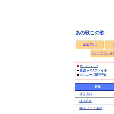
あの歌この歌
童謡 DVD
フォークダンス 
■
ホームページ
■
童謡 WMAファイル
■
ジャニーズ新発売!!
特集
外国 童謡
鉄道唱歌
童謡 ピアノ 楽譜