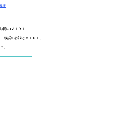
掲示板
愛唱歌のＭＩＤＩ。
謡・歌謡の歌詞とＭＩＤＩ。
Ｐ３。